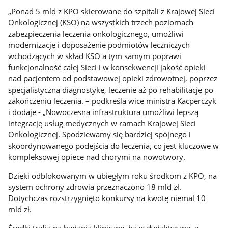
„Ponad 5 mld z KPO skierowane do szpitali z Krajowej Sieci
Onkologicznej (KSO) na wszystkich trzech poziomach
zabezpieczenia leczenia onkologicznego, umożliwi
modernizację i doposażenie podmiotów leczniczych
wchodzących w skład KSO a tym samym poprawi
funkcjonalność całej Sieci i w konsekwencji jakość opieki
nad pacjentem od podstawowej opieki zdrowotnej, poprzez
specjalistyczną diagnostykę, leczenie aż po rehabilitację po
zakończeniu leczenia. – podkreśla wice ministra Kacperczyk
i dodaje - „Nowoczesna infrastruktura umożliwi lepszą
integrację usług medycznych w ramach Krajowej Sieci
Onkologicznej. Spodziewamy się bardziej spójnego i
skoordynowanego podejścia do leczenia, co jest kluczowe w
kompleksowej opiece nad chorymi na nowotwory.
Dzięki odblokowanym w ubiegłym roku środkom z KPO, na
system ochrony zdrowia przeznaczono 18 mld zł.
Dotychczas rozstrzygnięto konkursy na kwotę niemal 10
mld zł.
Środki trafią na badania kliniczne, bazę dydaktyczną, a