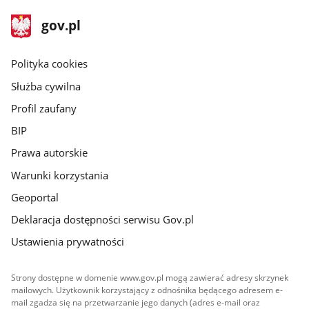
stopka
Strona
gov.pl
gov.pl
główna
gov.pl
Polityka cookies
Służba cywilna
Profil zaufany
BIP
Prawa autorskie
Warunki korzystania
Geoportal
Deklaracja dostępności serwisu Gov.pl
Ustawienia prywatności
Strony dostępne w domenie www.gov.pl mogą zawierać adresy skrzynek
mailowych. Użytkownik korzystający z odnośnika będącego adresem e-
mail zgadza się na przetwarzanie jego danych (adres e-mail oraz