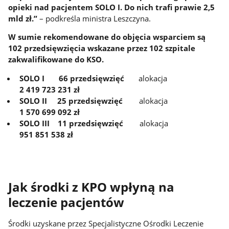
opieki nad pacjentem SOLO I. Do nich trafi prawie 2,5
mld zł.”
– podkreśla ministra Leszczyna.
W sumie rekomendowane do objęcia wsparciem są
102 przedsięwzięcia wskazane przez 102 szpitale
zakwalifikowane do KSO.
SOLO I 66 przedsięwzięć
alokacja
2 419 723 231 zł
SOLO II 25 przedsięwzięć
alokacja
1 570 699 092 zł
SOLO III 11 przedsięwzięć
alokacja
951 851 538 zł
Jak środki z KPO wpłyną na
leczenie pacjentów
Środki uzyskane przez Specjalistyczne Ośrodki Leczenie