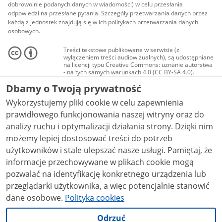
dobrowolnie podanych danych w wiadomości) w celu przesłania
odpowiedzi na przesłane pytania. Szczegóły przetwarzania danych przez
każdą z jednostek znajdują się w ich politykach przetwarzania danych
osobowych.
Treści tekstowe publikowane w serwisie (z
wyłączeniem treści audiowizualnych), są udostępniane
na licencji typu Creative Commons: uznanie autorstwa
- na tych samych warunkach 4.0 (CC BY-SA 4.0).
Materiały audiowizualne, w tym zdjęcia, materiały
Dbamy o Twoją prywatność
audio i wideo, są udostępniane na licencji typu
Creative Commons: uznanie autorstwa użycie
Wykorzystujemy pliki cookie w celu zapewnienia
niekomercyjne - bez utworów zależnych 4.0 (CC BY-
NC-ND 4.0), o ile nie jest to stwierdzone inaczej.
prawidłowego funkcjonowania naszej witryny oraz do
analizy ruchu i optymalizacji działania strony. Dzięki nim
możemy lepiej dostosować treści do potrzeb
użytkowników i stale ulepszać nasze usługi. Pamiętaj, że
informacje przechowywane w plikach cookie mogą
pozwalać na identyfikację konkretnego urządzenia lub
przeglądarki użytkownika, a więc potencjalnie stanowić
dane osobowe.
Polityka cookies
Odrzuć