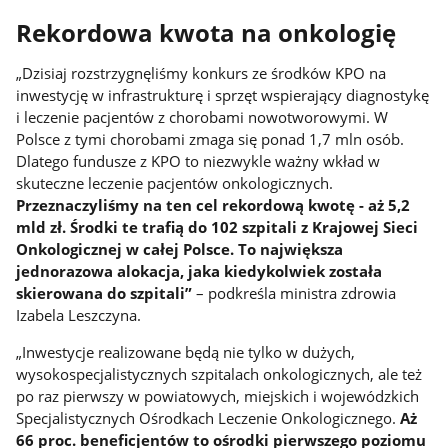
Rekordowa kwota na onkologię
„Dzisiaj rozstrzygnęliśmy konkurs ze środków KPO na
inwestycję w infrastrukturę i sprzęt wspierający diagnostykę
i leczenie pacjentów z chorobami nowotworowymi. W
Polsce z tymi chorobami zmaga się ponad 1,7 mln osób.
Dlatego fundusze z KPO to niezwykle ważny wkład w
skuteczne leczenie pacjentów onkologicznych.
Przeznaczyliśmy na ten cel rekordową kwotę - aż 5,2
mld zł. Środki te trafią do 102 szpitali z Krajowej Sieci
Onkologicznej w całej Polsce. To największa
jednorazowa alokacja, jaka kiedykolwiek została
skierowana do szpitali”
– podkreśla ministra zdrowia
Izabela Leszczyna.
„Inwestycje realizowane będą nie tylko w dużych,
wysokospecjalistycznych szpitalach onkologicznych, ale też
po raz pierwszy w powiatowych, miejskich i wojewódzkich
Specjalistycznych Ośrodkach Leczenie Onkologicznego.
Aż
66 proc. beneficjentów to ośrodki pierwszego poziomu