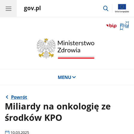
gov.pl
przejdź
do
wyszukiwar
Otwór
okno
z
tłuma
języka
migow
MENU
Powrót
Miliardy na onkologię ze
środków KPO
10.03.2025