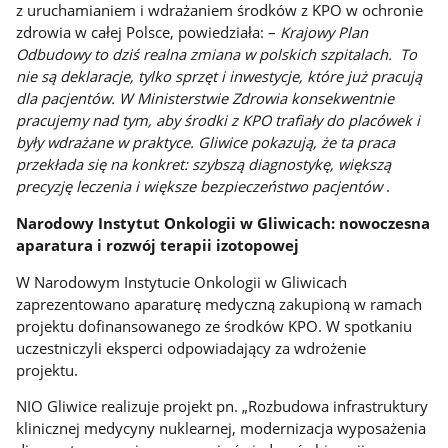
z uruchamianiem i wdrażaniem środków z KPO w ochronie
zdrowia w całej Polsce, powiedziała: –
Krajowy Plan
Odbudowy to dziś realna zmiana w polskich szpitalach. To
nie są deklaracje, tylko sprzęt i inwestycje, które już pracują
dla pacjentów. W Ministerstwie Zdrowia konsekwentnie
pracujemy nad tym, aby środki z KPO trafiały do placówek i
były wdrażane w praktyce. Gliwice pokazują, że ta praca
przekłada się na konkret: szybszą diagnostykę, większą
precyzję leczenia i większe bezpieczeństwo pacjentów
.
Narodowy Instytut Onkologii w Gliwicach: nowoczesna
aparatura i rozwój terapii izotopowej
W Narodowym Instytucie Onkologii w Gliwicach
zaprezentowano aparaturę medyczną zakupioną w ramach
projektu dofinansowanego ze środków KPO. W spotkaniu
uczestniczyli eksperci odpowiadający za wdrożenie
projektu.
NIO Gliwice realizuje projekt pn. „Rozbudowa infrastruktury
klinicznej medycyny nuklearnej, modernizacja wyposażenia