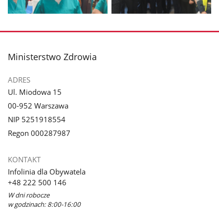
Pokaż
Pokaż
zdjęcie
zdjęcie
3
4
z
z
stopka
Ministerstwo Zdrowia
galerii.
galerii.
ADRES
Ul. Miodowa 15
00-952 Warszawa
NIP 5251918554
Regon 000287987
KONTAKT
Infolinia dla Obywatela
+48 222 500 146
W dni robocze
w godzinach: 8:00-16:00