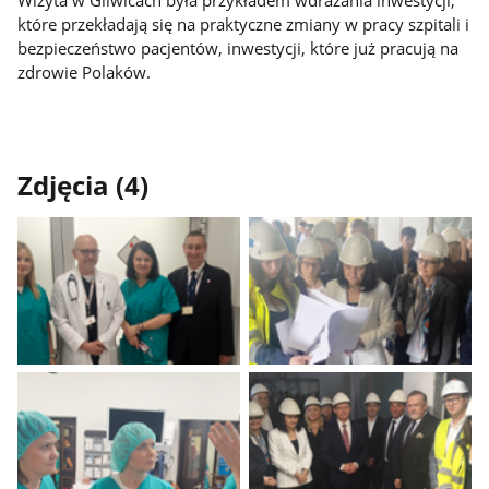
Wizyta w Gliwicach była przykładem wdrażania inwestycji,
które przekładają się na praktyczne zmiany w pracy szpitali i
bezpieczeństwo pacjentów, inwestycji, które już pracują na
zdrowie Polaków.
Zdjęcia (4)
Pokaż
Pokaż
zdjęcie
zdjęcie
1
2
z
z
galerii.
galerii.