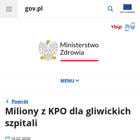
gov.pl
przejdź
do
wyszukiwar
Otwór
okno
z
tłuma
języka
migow
MENU
Powrót
Miliony z KPO dla gliwickich
szpitali
16.02.2026