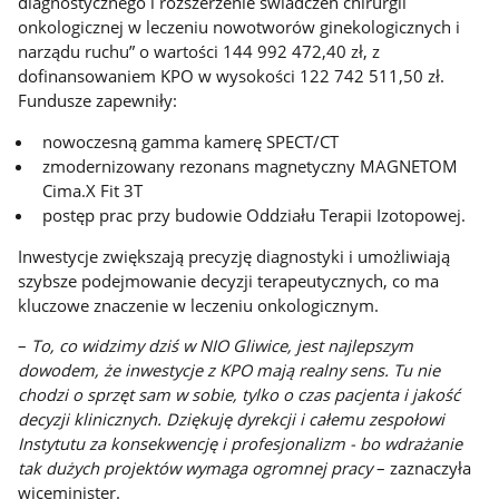
diagnostycznego i rozszerzenie świadczeń chirurgii
onkologicznej w leczeniu nowotworów ginekologicznych i
narządu ruchu” o wartości 144 992 472,40 zł, z
dofinansowaniem KPO w wysokości 122 742 511,50 zł.
Fundusze zapewniły:
nowoczesną gamma kamerę SPECT/CT
zmodernizowany rezonans magnetyczny MAGNETOM
Cima.X Fit 3T
postęp prac przy budowie Oddziału Terapii Izotopowej.
Inwestycje zwiększają precyzję diagnostyki i umożliwiają
szybsze podejmowanie decyzji terapeutycznych, co ma
kluczowe znaczenie w leczeniu onkologicznym.
–
To, co widzimy dziś w NIO Gliwice, jest najlepszym
dowodem, że inwestycje z KPO mają realny sens. Tu nie
chodzi o sprzęt sam w sobie, tylko o czas pacjenta i jakość
decyzji klinicznych. Dziękuję dyrekcji i całemu zespołowi
Instytutu za konsekwencję i profesjonalizm - bo wdrażanie
tak dużych projektów wymaga ogromnej pracy
– zaznaczyła
wiceminister.