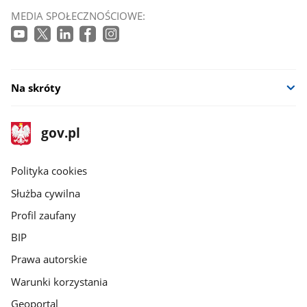
MEDIA SPOŁECZNOŚCIOWE:
Na skróty
stopka
Strona
gov.pl
gov.pl
główna
gov.pl
Polityka cookies
Służba cywilna
Profil zaufany
BIP
Prawa autorskie
Warunki korzystania
Geoportal