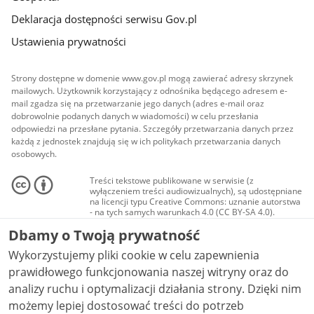
Deklaracja dostępności serwisu Gov.pl
Ustawienia prywatności
Strony dostępne w domenie www.gov.pl mogą zawierać adresy skrzynek
mailowych. Użytkownik korzystający z odnośnika będącego adresem e-
mail zgadza się na przetwarzanie jego danych (adres e-mail oraz
dobrowolnie podanych danych w wiadomości) w celu przesłania
odpowiedzi na przesłane pytania. Szczegóły przetwarzania danych przez
każdą z jednostek znajdują się w ich politykach przetwarzania danych
osobowych.
Treści tekstowe publikowane w serwisie (z
wyłączeniem treści audiowizualnych), są udostępniane
na licencji typu Creative Commons: uznanie autorstwa
- na tych samych warunkach 4.0 (CC BY-SA 4.0).
Materiały audiowizualne, w tym zdjęcia, materiały
Dbamy o Twoją prywatność
audio i wideo, są udostępniane na licencji typu
Creative Commons: uznanie autorstwa użycie
Wykorzystujemy pliki cookie w celu zapewnienia
niekomercyjne - bez utworów zależnych 4.0 (CC BY-
NC-ND 4.0), o ile nie jest to stwierdzone inaczej.
prawidłowego funkcjonowania naszej witryny oraz do
analizy ruchu i optymalizacji działania strony. Dzięki nim
możemy lepiej dostosować treści do potrzeb