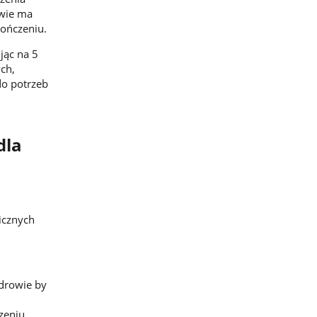
awie ma
kończeniu.
jąc na 5
ch,
do potrzeb
dla
icznych
zdrowie by
zeniu