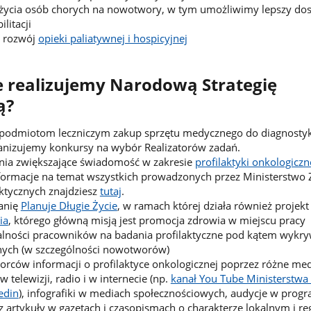
życia osób chorych na nowotwory, w tym umożliwimy lepszy dos
litacji
ć rozwój
opieki paliatywnej i hospicyjnej
e realizujemy Narodową Strategię
ą?
odmiotom leczniczym zakup sprzętu medycznego do diagnostyki 
nizujemy konkursy na wybór Realizatorów zadań.
nia zwiększające świadomość w zakresie
profilaktyki onkologiczn
formacje na temat wszystkich prowadzonych przez Ministerstwo
ktycznych znajdziesz
tutaj
.
anię
Planuje Długie Życie
, w ramach której działa również projekt
ia
, którego główną misją jest promocja zdrowia w miejscu pracy
zalności pracowników na badania profilaktyczne pod kątem wykr
jnych (w szczególności nowotworów)
rców informacji o profilaktyce onkologicznej poprzez różne medi
 telewizji, radio i w internecie (np.
kanał You Tube Ministerstwa
edin
), infografiki w mediach społecznościowych, audycje w prog
 artykuły w gazetach i czasopismach o charakterze lokalnym i r