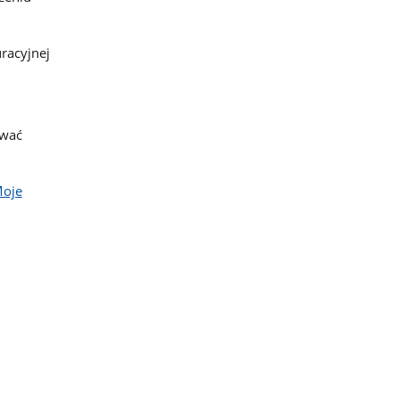
racyjnej
ywać
oje