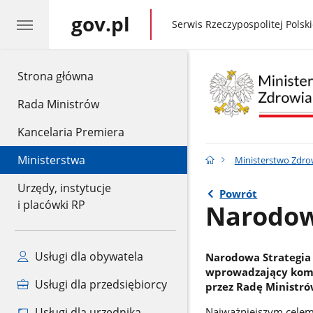
gov.pl
gov.pl
Serwis Rzeczypospolitej Polski
gov.pl
Strona główna
Rada Ministrów
Kancelaria Premiera
Ministerstwa
Ministerstwo Zdro
Urzędy, instytucje
Powrót
i placówki RP
Narodow
Usługi dla obywatela
Narodowa Strategia 
wprowadzający kompl
Usługi dla przedsiębiorcy
przez Radę Ministró
Usługi dla urzędnika
Najważniejszym celem 