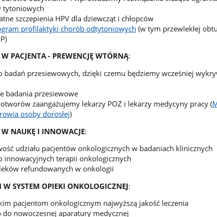
 tytoniowych
tne szczepienia HPV dla dziewcząt i chłopców
ogram profilaktyki chorób odtytoniowych
(w tym przewlekłej obtu
P)
 W PACJENTA - PREWENCJĘ WTÓRNĄ
:
o badań przesiewowych, dzięki czemu będziemy wcześniej wykr
 badania przesiewowe
tworów zaangażujemy lekarzy POZ i lekarzy medycyny pracy (
M
drowia osoby dorosłej
)
 W NAUKĘ I INNOWACJE
:
ość udziału pacjentów onkologicznych w badaniach klinicznych
 innowacyjnych terapii onkologicznych
 leków refundowanych w onkologii
 W SYSTEM OPIEKI ONKOLOGICZNEJ
:
im pacjentom onkologicznym najwyższą jakość leczenia
 do nowoczesnej aparatury medycznej