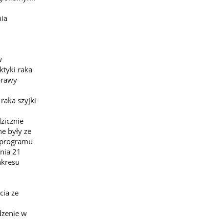
nia
w
ktyki raka
oprawy
 raka szyjki
zicznie
e były ze
e programu
dnia 21
akresu
cia ze
dzenie w