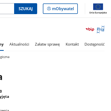
Logowanie
SZUKAJ
mObywatel
do
panelu
Otwórz
okno
z
tłumac
my
Aktualności
Załatw sprawę
Kontakt
Dostępność
języka
migowe
giczna
a
30
yjęta
czenia