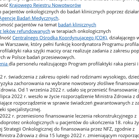
ność
Krajowego Rejestru Nowotworów
 pacjentów onkologicznych do badań klinicznych poprzez działa
Agencję Badań Medycznych
.
omość pacjentów na temat
badań klinicznych
z leków refundowanych
w terapiach onkologicznych
alność
Centralnego Ośrodka Koordynującego (COK),
działającego 
 w Warszawie, który pełni funkcję koordynatora Programu profila
rofilaktyki raka szyjki macicy oraz realizuje zadania z zakresu p
nych w Polsce badań przesiewowych.
enia
dla personelu realizującego Program profilaktyki raka piersi i
2 r. świadczenia z zakresu opieki nad rodzinami wysokiego, dzied
zyka zachorowania na wybrane nowotwory złośliwe finansowan
drowia. Od 1 września 2022 r. udało się przenieść finansowani
lipca 2022 r. weszło w życie rozporządzenie Ministra Zdrowia z 
niające rozporządzenie w sprawie świadczeń gwarantowanych z z
ki specjalistycznej.
 2022 r. przeniesiono finansowanie leczenia rekonstrukcyjnego z
doprotez onkologicznych u pacjentów do ukończenia 18. roku ży
Strategii Onkologicznej do finansowania przez NFZ, zgodnie z
nistra Zdrowia z dnia 15 lutego 2022 r. zmieniającym rozporzą