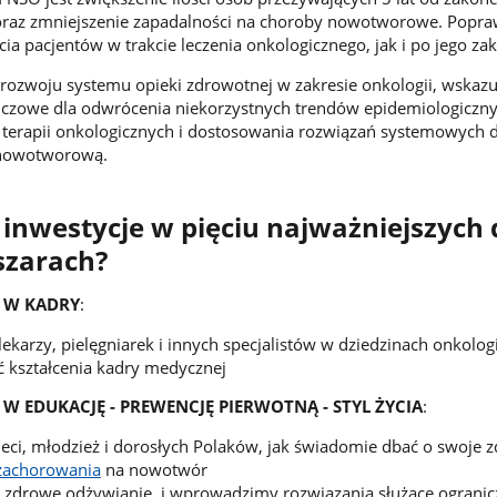
j oraz zmniejszenie zapadalności na choroby nowotworowe. Popr
cia pacjentów w trakcie leczenia onkologicznego, jak i po jego za
rozwoju systemu opieki zdrowotnej w zakresie onkologii, wskazu
uczowe dla odwrócenia niekorzystnych trendów epidemiologiczny
 terapii onkologicznych i dostosowania rozwiązań systemowych 
 nowotworową.
inwestycje w pięciu najważniejszych 
szarach?
 W KADRY
:
lekarzy, pielęgniarek i innych specjalistów w dziedzinach onkolog
 kształcenia kadry medycznej
W EDUKACJĘ - PREWENCJĘ PIERWOTNĄ - STYL ŻYCIA
:
eci, młodzież i dorosłych Polaków, jak świadomie dbać o swoje 
 zachorowania
na nowotwór
 zdrowe odżywianie i wprowadzimy rozwiązania służące ogranic