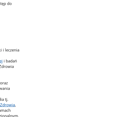
tęp do
i leczenia
ej
i badań
 Zdrowia
 oraz
ywania
a tj.
 Zdrowia
,
ramach
egionalnym.