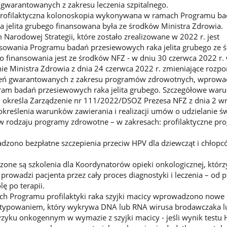
gwarantowanych z zakresu leczenia szpitalnego.
profilaktyczna kolonoskopia wykonywana w ramach Programu b
 jelita grubego finansowana była ze środków Ministra Zdrowia.
Narodowej Strategii, które zostało zrealizowane w 2022 r. jest
ansowania Programu badań przesiewowych raka jelita grubego ze
o finansowania jest ze środków NFZ - w dniu 30 czerwca 2022 r.
ie Ministra Zdrowia z dnia 24 czerwca 2022 r. zmieniające rozpo
eń gwarantowanych z zakresu programów zdrowotnych, wprowa
ram badań przesiewowych raka jelita grubego. Szczegółowe waru
u określa Zarządzenie nr 111/2022/DSOZ Prezesa NFZ z dnia 2 w
określenia warunków zawierania i realizacji umów o udzielanie ś
w rodzaju programy zdrowotne – w zakresach: profilaktyczne pr
dzono bezpłatne szczepienia przeciw HPV dla dziewcząt i chłop
one są szkolenia dla Koordynatorów opieki onkologicznej, którz
 prowadzi pacjenta przez cały proces diagnostyki i leczenia – od 
ę po terapii.
ch Programu profilaktyki raka szyjki macicy wprowadzono nowe
otypowaniem, który wykrywa DNA lub RNA wirusa brodawczaka l
zyku onkogennym w wymazie z szyjki macicy - jeśli wynik testu