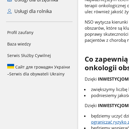
terapii onkologiczne
Usługi dla rolnika
ulec również jakość ży
NSO wytycza kierunki 
obszarów, które są kl
Profil zaufany
poprawy skuteczności
pacjentów z chorobą
Baza wiedzy
Serwis Służby Cywilnej
Co zapewnią 
onkologii ob
Сайт для громадян України
–
Serwis dla obywateli Ukrainy
Dzięki
INWESTYCJOM
zwiększymy liczbę 
podniesiemy jakość
Dzięki
INWESTYCJOM 
będziemy uczyć dzi
ograniczać ryzyko
będziemy wspierać