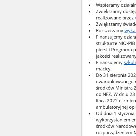
Wspieramy działal
Zwiększamy dostęp
realizowane przez
Zwiększamy świad
Rozszerzamy
wyka
Finansujemy dział
strukturze NIO-PIB
piersi i Programu p
jakości realizowa
Finansujemy
szkol
macicy.
Do 31 sierpnia 202
uwarunkowanego ry
środków Ministra Z
do NFZ. W dniu 23 
lipca 2022 r. zmie
ambulatoryjnej opie
Od dnia 1 stycznia
wykorzystaniem en
środków Narodowej 
rozporządzeniem Mi