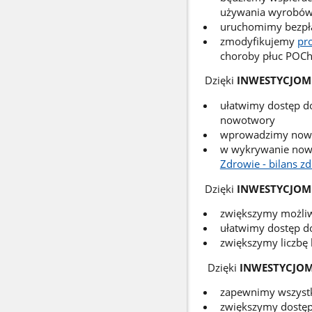
używania wyrobów
uruchomimy bezpła
zmodyfikujemy
pr
choroby płuc POCh
Dzięki
INWESTYCJOM
ułatwimy dostęp d
nowotwory
wprowadzimy nowe
w wykrywanie nowo
Zdrowie - bilans z
Dzięki
INWESTYCJOM
zwiększymy możliw
ułatwimy dostęp do
zwiększymy liczbę
Dzięki
INWESTYCJOM
zapewnimy wszystk
zwiększymy dostęp