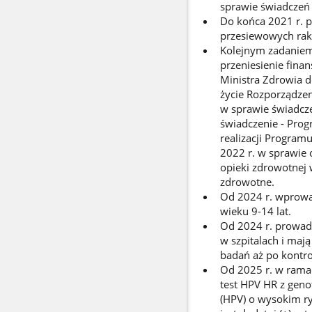
sprawie świadczeń 
Do końca 2021 r. 
przesiewowych raka
Kolejnym zadaniem 
przeniesienie fin
Ministra Zdrowia d
życie Rozporządzen
w sprawie świadcz
świadczenie - Prog
realizacji Program
2022 r. w sprawie 
opieki zdrowotnej 
zdrowotne.
Od 2024 r. wprowa
wieku 9-14 lat.
Od 2024 r. prowadz
w szpitalach i mają
badań aż po kontrol
Od 2025 r. w rama
test HPV HR z gen
(HPV) o wysokim ry