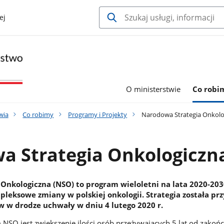
ej
O ministerstwie
Co robi
wia
Co robimy
Programy i Projekty
Narodowa Strategia Onkolo
a Strategia Onkologiczn
Onkologiczna (NSO) to program wieloletni na lata 2020-20
eksowe zmiany w polskiej onkologii. Strategia została prz
w w drodze uchwały w dniu 4 lutego 2020 r.
NSO jest zwiększenie ilości osób przeżywających 5 lat od zakoń