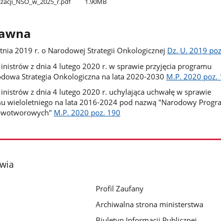
zacji​_NSO​_w​_2025​_r.pdf
1.90MB
rawna
tnia 2019 r. o Narodowej Strategii Onkologicznej
Dz. U. 2019 poz
nistrów z dnia 4 lutego 2020 r. w sprawie przyjęcia programu
odowa Strategia Onkologiczna na lata 2020-2030
M.P. 2020 poz.
nistrów z dnia 4 lutego 2020 r. uchylająca uchwałę w sprawie
u wieloletniego na lata 2016-2024 pod nazwą "Narodowy Progr
Nowotworowych"
M.P. 2020 poz. 190
owia
Profil Zaufany
Archiwalna strona ministerstwa
Biuletyn Informacji Publicznej