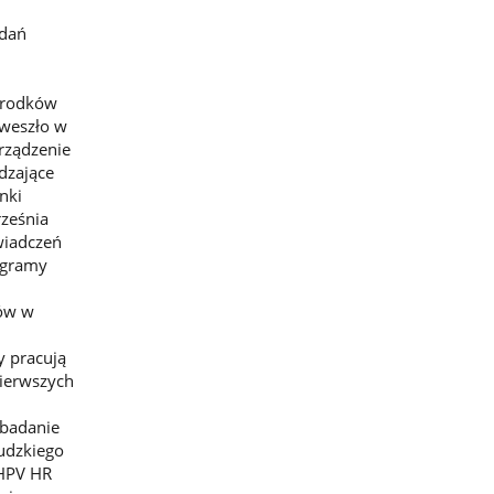
adań
 środków
 weszło w
rządzenie
dzające
nki
rześnia
wiadczeń
ogramy
ców w
y pracują
pierwszych
 badanie
udzkiego
 HPV HR