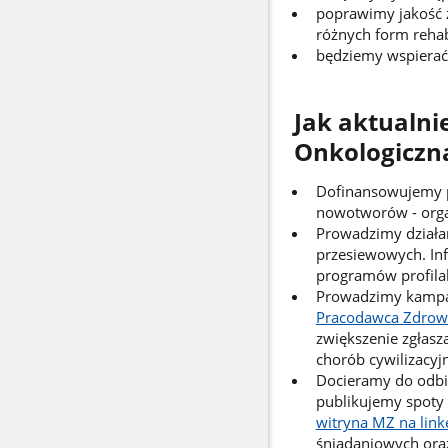
poprawimy jakość 
różnych form rehabi
będziemy wspiera
Jak aktualni
Onkologiczn
Dofinansowujemy p
nowotworów - orga
Prowadzimy działa
przesiewowych. In
programów profila
Prowadzimy kamp
Pracodawca Zdrow
zwiększenie zgłas
chorób cywilizacy
Docieramy do odbio
publikujemy spoty w
witryna MZ na link
śniadaniowych oraz