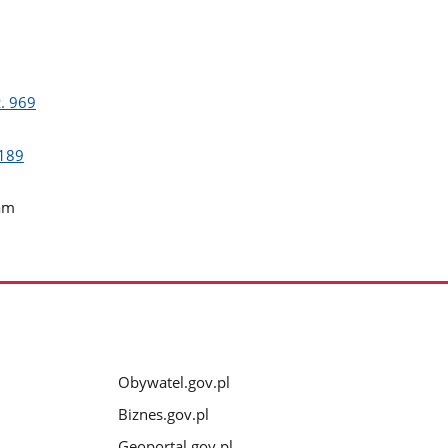
. 969
 189
am
Obywatel.gov.pl
Biznes.gov.pl
Geoportal.gov.pl