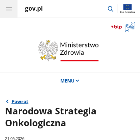
gov.pl
przejdź
do
wyszukiwar
Otwór
okno
z
tłuma
języka
migow
MENU
Powrót
Narodowa Strategia
Onkologiczna
21.05.2026