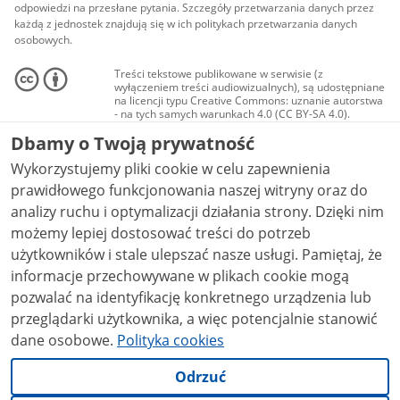
odpowiedzi na przesłane pytania. Szczegóły przetwarzania danych przez
każdą z jednostek znajdują się w ich politykach przetwarzania danych
osobowych.
Treści tekstowe publikowane w serwisie (z
wyłączeniem treści audiowizualnych), są udostępniane
na licencji typu Creative Commons: uznanie autorstwa
- na tych samych warunkach 4.0 (CC BY-SA 4.0).
Materiały audiowizualne, w tym zdjęcia, materiały
Dbamy o Twoją prywatność
audio i wideo, są udostępniane na licencji typu
Creative Commons: uznanie autorstwa użycie
Wykorzystujemy pliki cookie w celu zapewnienia
niekomercyjne - bez utworów zależnych 4.0 (CC BY-
NC-ND 4.0), o ile nie jest to stwierdzone inaczej.
prawidłowego funkcjonowania naszej witryny oraz do
analizy ruchu i optymalizacji działania strony. Dzięki nim
możemy lepiej dostosować treści do potrzeb
użytkowników i stale ulepszać nasze usługi. Pamiętaj, że
informacje przechowywane w plikach cookie mogą
pozwalać na identyfikację konkretnego urządzenia lub
przeglądarki użytkownika, a więc potencjalnie stanowić
dane osobowe.
Polityka cookies
Odrzuć