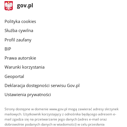
stopka
Strona
gov.pl
gov.pl
główna
gov.pl
Polityka cookies
Służba cywilna
Profil zaufany
BIP
Prawa autorskie
Warunki korzystania
Geoportal
Deklaracja dostępności serwisu Gov.pl
Ustawienia prywatności
Strony dostępne w domenie www.gov.pl mogą zawierać adresy skrzynek
mailowych. Użytkownik korzystający z odnośnika będącego adresem e-
mail zgadza się na przetwarzanie jego danych (adres e-mail oraz
dobrowolnie podanych danych w wiadomości) w celu przesłania