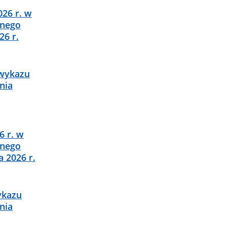
026 r. w
lnego
6 r.
 wykazu
nia
6 r. w
lnego
 2026 r.
ykazu
nia