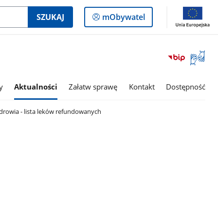
Logowanie
SZUKAJ
mObywatel
do
panelu
Otwórz
okno
z
tłumac
y
Aktualności
Załatw sprawę
Kontakt
Dostępność
języka
migowe
drowia - lista leków refundowanych