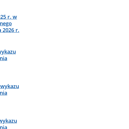
25 r. w
lnego
 2026 r.
 wykazu
nia
e wykazu
nia
 wykazu
nia