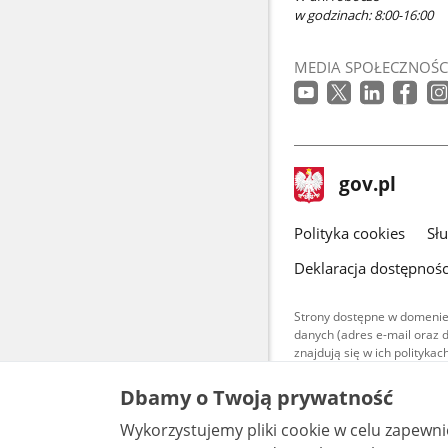
w godzinach: 8:00-16:00
MEDIA SPOŁECZNOŚC
stopka
Strona
gov.pl
gov.pl
główna
gov.pl
Polityka cookies
Sł
Deklaracja dostępnośc
Strony dostępne w domenie
danych (adres e-mail oraz 
znajdują się w ich polityk
Treści teksto
Dbamy o Twoją prywatność
udostępniane
warunkach 4.0
Wykorzystujemy pliki cookie w celu zapewn
są udostępni