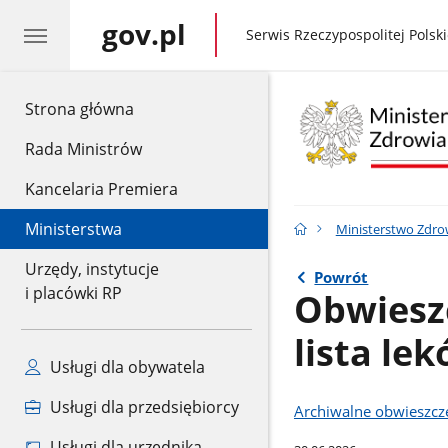
gov.pl
gov.pl
Serwis Rzeczypospolitej Polski
gov.pl
Strona główna
Rada Ministrów
Kancelaria Premiera
Ministerstwa
Ministerstwo Zdro
Urzędy, instytucje
Powrót
i placówki RP
Obwieszc
lista l
Usługi dla obywatela
Usługi dla przedsiębiorcy
Archiwalne obwieszcze
Usługi dla urzędnika