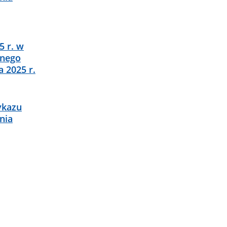
5 r. w
lnego
 2025 r.
ykazu
nia