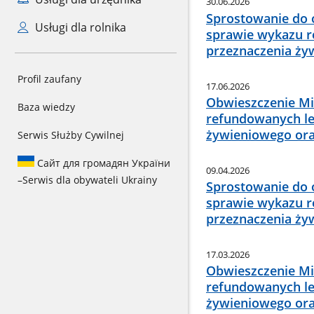
30.06.2026
Sprostowanie do o
Usługi dla rolnika
sprawie wykazu r
przeznaczenia ży
Profil zaufany
17.06.2026
Obwieszczenie Min
Baza wiedzy
refundowanych le
żywieniowego ora
Serwis Służby Cywilnej
Сайт для громадян України
09.04.2026
–
Serwis dla obywateli Ukrainy
Sprostowanie do o
sprawie wykazu r
przeznaczenia ży
17.03.2026
Obwieszczenie Mi
refundowanych le
żywieniowego ora