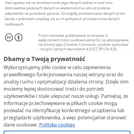
mail zgadza się na przetwarzanie jego danych (adres e-mail oraz
dobrowolnie podanych danych w wiadomości) w celu przesłania
odpowiedzi na przesłane pytania. Szczegóły przetwarzania danych przez
każdą z jednostek znajdują się w ich politykach przetwarzania danych
osobowych.
Treści tekstowe publikowane w serwisie (z
wyłączeniem treści audiowizualnych), są udostępniane
na licencji typu Creative Commons: uznanie autorstwa
- na tych samych warunkach 4.0 (CC BY-SA 4.0).
Materiały audiowizualne, w tym zdjęcia, materiały
Dbamy o Twoją prywatność
audio i wideo, są udostępniane na licencji typu
Creative Commons: uznanie autorstwa użycie
Wykorzystujemy pliki cookie w celu zapewnienia
niekomercyjne - bez utworów zależnych 4.0 (CC BY-
NC-ND 4.0), o ile nie jest to stwierdzone inaczej.
prawidłowego funkcjonowania naszej witryny oraz do
analizy ruchu i optymalizacji działania strony. Dzięki nim
możemy lepiej dostosować treści do potrzeb
użytkowników i stale ulepszać nasze usługi. Pamiętaj, że
informacje przechowywane w plikach cookie mogą
pozwalać na identyfikację konkretnego urządzenia lub
przeglądarki użytkownika, a więc potencjalnie stanowić
dane osobowe.
Polityka cookies