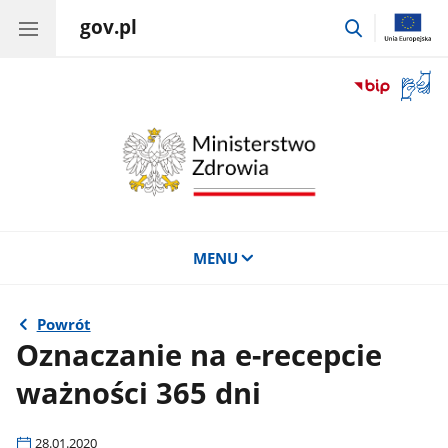
gov.pl
przejdź
do
wyszukiwar
Otwór
okno
z
tłuma
języka
migow
MENU
Powrót
Oznaczanie na e-recepcie
ważności 365 dni
28.01.2020