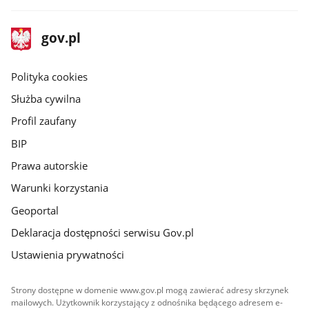
stopka
Strona
gov.pl
gov.pl
główna
gov.pl
Polityka cookies
Służba cywilna
Profil zaufany
BIP
Prawa autorskie
Warunki korzystania
Geoportal
Deklaracja dostępności serwisu Gov.pl
Ustawienia prywatności
Strony dostępne w domenie www.gov.pl mogą zawierać adresy skrzynek
mailowych. Użytkownik korzystający z odnośnika będącego adresem e-