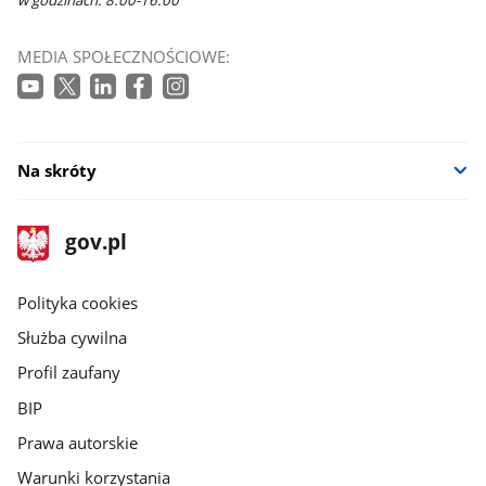
MEDIA SPOŁECZNOŚCIOWE:
Na skróty
stopka
Strona
gov.pl
gov.pl
główna
gov.pl
Polityka cookies
Służba cywilna
Profil zaufany
BIP
Prawa autorskie
Warunki korzystania