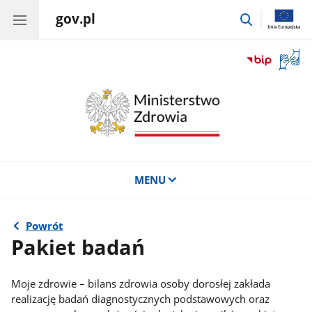
gov.pl
przejdź
do
wyszukiwar
Otwór
okno
z
tłuma
języka
migow
MENU
Powrót
Pakiet badań
Moje zdrowie – bilans zdrowia osoby dorosłej zakłada
realizację badań diagnostycznych podstawowych oraz