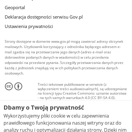
Geoportal
Deklaracja dostępności serwisu Gov.pl
Ustawienia prywatności
Strony dostępne w domenie www.gov.pl mogą zawierać adresy skrzynek
mailowych. Użytkownik korzystający z odnośnika będącego adresem e-
mail zgadza się na przetwarzanie jego danych (adres e-mail oraz
dobrowolnie podanych danych w wiadomości) w celu przesłania
odpowiedzi na przesłane pytania. Szczegóły przetwarzania danych przez
każdą z jednostek znajdują się w ich politykach przetwarzania danych
osobowych.
Treści tekstowe publikowane w serwisie (z
wyłączeniem treści audiowizualnych), są udostępniane
na licencji typu Creative Commons: uznanie autorstwa
- na tych samych warunkach 4.0 (CC BY-SA 4.0).
Materiały audiowizualne, w tym zdjęcia, materiały
Dbamy o Twoją prywatność
audio i wideo, są udostępniane na licencji typu
Creative Commons: uznanie autorstwa użycie
Wykorzystujemy pliki cookie w celu zapewnienia
niekomercyjne - bez utworów zależnych 4.0 (CC BY-
NC-ND 4.0), o ile nie jest to stwierdzone inaczej.
prawidłowego funkcjonowania naszej witryny oraz do
analizy ruchu i optymalizacji działania strony. Dzięki nim