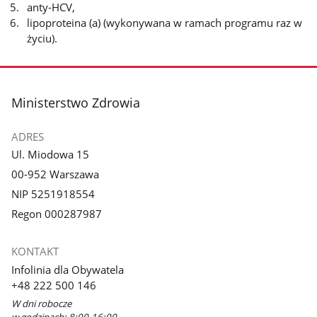
anty-HCV,
lipoproteina (a) (wykonywana w ramach programu raz w
życiu).
stopka
Ministerstwo Zdrowia
ADRES
Ul. Miodowa 15
00-952 Warszawa
NIP 5251918554
Regon 000287987
KONTAKT
Infolinia dla Obywatela
+48 222 500 146
W dni robocze
w godzinach: 8:00-16:00