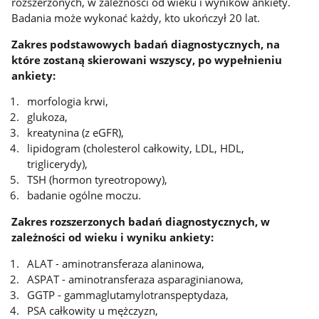
rozszerzonych, w zależności od wieku i wyników ankiety.
Badania może wykonać każdy, kto ukończył 20 lat.
Zakres podstawowych badań diagnostycznych, na
które zostaną skierowani wszyscy, po wypełnieniu
ankiety:
morfologia krwi,
glukoza,
kreatynina (z eGFR),
lipidogram (cholesterol całkowity, LDL, HDL,
triglicerydy),
TSH (hormon tyreotropowy),
badanie ogólne moczu.
Zakres rozszerzonych badań diagnostycznych, w
zależności od wieku i wyniku ankiety:
ALAT - aminotransferaza alaninowa,
ASPAT - aminotransferaza asparaginianowa,
GGTP - gammaglutamylotranspeptydaza,
PSA całkowity u mężczyzn,