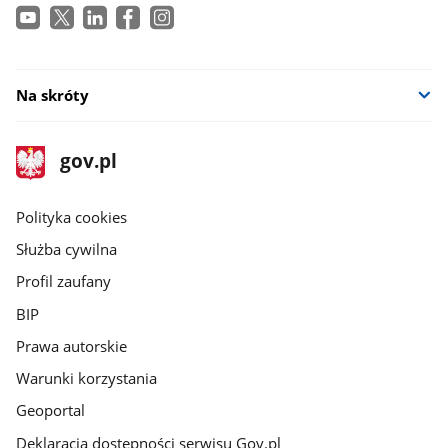
Na skróty
stopka
Strona
gov.pl
gov.pl
główna
gov.pl
Polityka cookies
Służba cywilna
Profil zaufany
BIP
Prawa autorskie
Warunki korzystania
Geoportal
Deklaracja dostępności serwisu Gov.pl