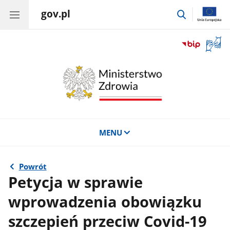
gov.pl
przejdź
do
wyszukiwar
Otwór
okno
z
tłuma
języka
migow
MENU
Powrót
Petycja w sprawie
wprowadzenia obowiązku
szczepień przeciw Covid-19