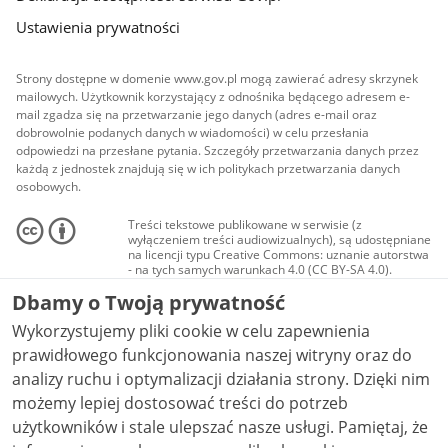
Ustawienia prywatności
Strony dostępne w domenie www.gov.pl mogą zawierać adresy skrzynek
mailowych. Użytkownik korzystający z odnośnika będącego adresem e-
mail zgadza się na przetwarzanie jego danych (adres e-mail oraz
dobrowolnie podanych danych w wiadomości) w celu przesłania
odpowiedzi na przesłane pytania. Szczegóły przetwarzania danych przez
każdą z jednostek znajdują się w ich politykach przetwarzania danych
osobowych.
Treści tekstowe publikowane w serwisie (z
wyłączeniem treści audiowizualnych), są udostępniane
na licencji typu Creative Commons: uznanie autorstwa
- na tych samych warunkach 4.0 (CC BY-SA 4.0).
Materiały audiowizualne, w tym zdjęcia, materiały
Dbamy o Twoją prywatność
audio i wideo, są udostępniane na licencji typu
Creative Commons: uznanie autorstwa użycie
Wykorzystujemy pliki cookie w celu zapewnienia
niekomercyjne - bez utworów zależnych 4.0 (CC BY-
NC-ND 4.0), o ile nie jest to stwierdzone inaczej.
prawidłowego funkcjonowania naszej witryny oraz do
analizy ruchu i optymalizacji działania strony. Dzięki nim
możemy lepiej dostosować treści do potrzeb
użytkowników i stale ulepszać nasze usługi. Pamiętaj, że