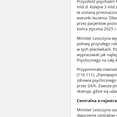
Przyszłość psychiatrii
mld zł. Kolejne 3 mld 
te zostaną przeznaczo
warunki leczenia. Obe
przez pacjentów pozio
końca stycznia 2025 r.
Minister Leszczyna wy
połowy przyszłego rok
w tych placówkach. P
wypracowali jak najle
Psychicznego na cały k
Przypomniała również, 
(116 111). „Pamiętajmy
zdrowia psychicznego 
przez 24/h. Zawsze jes
skieruje, gdzie się u
Centralna e-rejestra
Minister Leszczyna za
stworzenie centralnej e