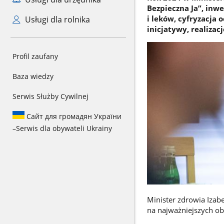
Bezpieczna Ja”, inw
i leków, cyfryzacja 
Usługi dla rolnika
inicjatywy, realizacj
Profil zaufany
Baza wiedzy
Serwis Służby Cywilnej
Сайт для громадян України
–
Serwis dla obywateli Ukrainy
Minister zdrowia Izab
na najważniejszych ob