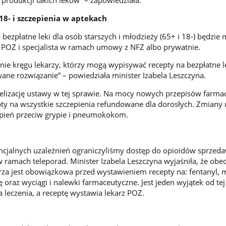
produkcji takich leków” – zapowiedziała.
 18- i szczepienia w aptekach
 bezpłatne leki dla osób starszych i młodzieży (65+ i 18-) będzie 
 POZ i specjalista w ramach umowy z NFZ albo prywatnie.
ie kręgu lekarzy, którzy mogą wypisywać recepty na bezpłatne le
wane rozwiązanie” – powiedziała minister Izabela Leszczyna.
elizację ustawy w tej sprawie. Na mocy nowych przepisów farma
ty na wszystkie szczepienia refundowane dla dorosłych. Zmiany 
epień przeciw grypie i pneumokokom.
encjalnych uzależnień ograniczyliśmy dostęp do opioidów sprze
w ramach teleporad. Minister Izabela Leszczyna wyjaśniła, że obe
arza jest obowiązkowa przed wystawieniem recepty na: fentanyl, 
oraz wyciągi i nalewki farmaceutyczne. Jest jeden wyjątek od tej
a leczenia, a receptę wystawia lekarz POZ.