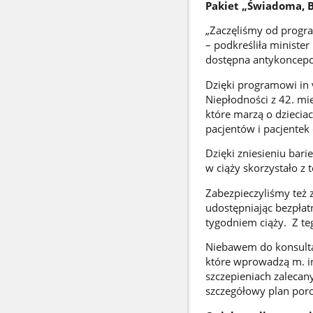
Pakiet „Świadoma, B
„Zaczęliśmy od progra
– podkreśliła ministe
dostępna antykoncepcj
Dzięki programowi in 
Niepłodności z 42. mi
które marzą o dziecia
pacjentów i pacjentek
Dzięki zniesieniu bar
w ciąży skorzystało z 
Zabezpieczyliśmy też z
udostępniając bezpłatn
tygodniem ciąży. Z teg
Niebawem do konsultac
które wprowadzą m. i
szczepieniach zalecany
szczegółowy plan por