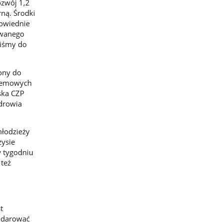
ozwój 1,2
rną. Środki
powiednie
iwanego
liśmy do
żony do
stemowych
ska CZP
Zdrowia
młodzieży
zysie
w tygodniu
 też
t
podarować