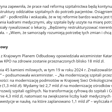
czyna zapewniła, że prace nad reformą szpitalnictwa będą kontyn
truktury oddziałów szpitalnych do potrzeb pacjentów. Osiągnie
tali” - podkreśliła i wskazała, że w tej reformie bardzo ważna jest 
zania kadrami medycznymi, aby szpitale były uszyte na miarę potr
iały rywalizować o lekarzy. „Będziemy restrukturyzować nieren
ała. – „Wiem, że samorządy rozumieją potrzebę tych zmian i chcą 
dowy
 z Krajowym Planem Odbudowy opowiedziała wiceminister Kata
w KPO na zdrowie zostanie przeznaczonych blisko 18 mld zł.
ia 45 kamieni milowych, w tym 19 w roku 2024 r. Zrealizowaliś
ch” – podsumowała wiceminister. – „Na modernizację szpitali prz
lności: na modernizację podmiotów w Krajowej Sieci Onkologiczne
owe (1,3 mld zł). Wydamy też 2,7 mld zł na modernizację ośrodków
i rozwój szpitali ogólnych. Na transformację cyfrową do szpitali i 
nie 4,3 mld zł, natomiast na zwiększenie liczby kadr medycznych 
inwestycje w naukę, na które zaplanowano 1,1 mld zł” – wyliczała 