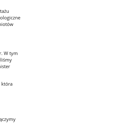
tażu
iologiczne
miotów
r. W tym
ęliśmy
ister
 która
Łączymy