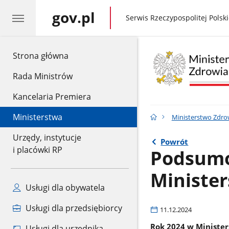
gov.pl
gov.pl
Serwis Rzeczypospolitej Polski
gov.pl
Strona główna
Rada Ministrów
Kancelaria Premiera
Ministerstwa
Ministerstwo Zdro
Urzędy, instytucje
Powrót
i placówki RP
Podsumo
Minister
Usługi dla obywatela
Usługi dla przedsiębiorcy
11.12.2024
Rok 2024 w Minister
Usługi dla urzędnika