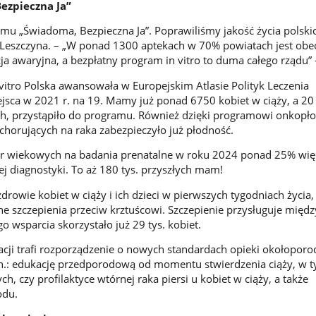
ezpieczna Ja”
mu „Świadoma, Bezpieczna Ja”. Poprawiliśmy jakość życia polskic
r Leszczyna. – „W ponad 1300 aptekach w 70% powiatach jest obe
a awaryjna, a bezpłatny program in vitro to duma całego rządu” -
vitro Polska awansowała w Europejskim Atlasie Polityk Leczenia
ejsca w 2021 r. na 19. Mamy już ponad 6750 kobiet w ciąży, a 20
ch, przystąpiło do programu. Również dzięki programowi onkopł
 chorujących na raka zabezpieczyło już płodność.
ier wiekowych na badania prenatalne w roku 2024 ponad 25% więc
tej diagnostyki. To aż 180 tys. przyszłych mam!
drowie kobiet w ciąży i ich dzieci w pierwszych tygodniach życia,
e szczepienia przeciw krztuścowi. Szczepienie przysługuje między
o wsparcia skorzystało już 29 tys. kobiet.
ji trafi rozporządzenie o nowych standardach opieki okołoporo
n.: edukację przedporodową od momentu stwierdzenia ciąży, w 
ch, czy profilaktyce wtórnej raka piersi u kobiet w ciąży, a także
odu.