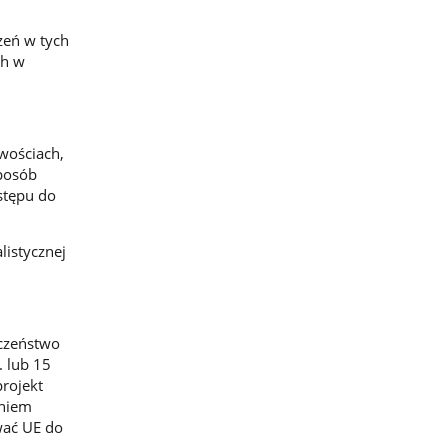
zeń w tych
ch w
wościach,
sposób
stępu do
listycznej
eczeństwo
. lub 15
projekt
aniem
wać UE do