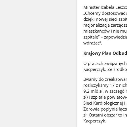
Minister Izabela Lesz
„Chcemy dostosować s
dzięki nowej sieci szpi
racjonalizacja zarząd
mieszkańców i nie mus
szpitale” – zapowiedzi
wdrażać”.
Krajowy Plan Odbu
O pracach związanych
Kacperczyk. Ze środkó
„Mamy do zrealizowan
rozliczyliśmy 17 z ni
9,2 mld zł, w szczegó
zł) i szpitale powiat
Sieci Kardiologicznej 
Zdrowia popłynie łącz
zł. Ostatni obszar to 
Kacperczyk.