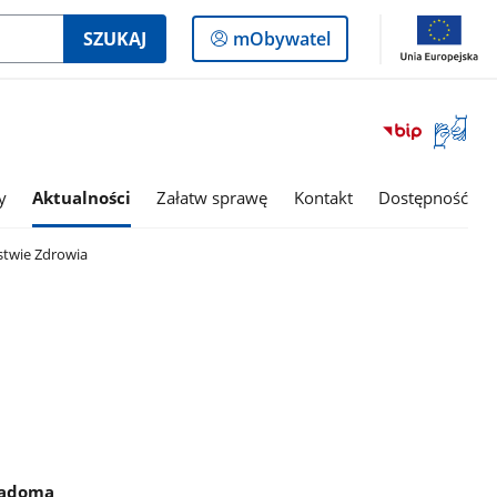
Logowanie
SZUKAJ
mObywatel
do
panelu
Otwórz
okno
z
tłumac
y
Aktualności
Załatw sprawę
Kontakt
Dostępność
języka
migowe
stwie Zdrowia
wiadoma