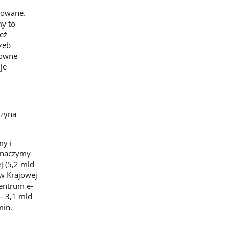
uowane.
my to
też
zeb
towne
je
rzyna
my i
eznaczymy
j (5,2 mld
 w Krajowej
Centrum e-
– 3,1 mld
min.