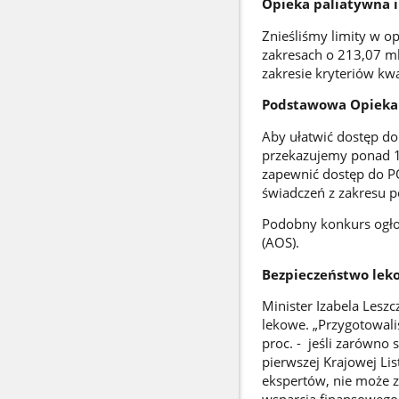
Opieka paliatywna i
Znieśliśmy limity w o
zakresach o 213,07 m
zakresie kryteriów kwa
Podstawowa Opieka
Aby ułatwić dostęp do
przekazujemy ponad 1 
zapewnić dostęp do P
świadczeń z zakresu 
Podobny konkurs ogłos
(AOS).
Bezpieczeństwo lek
Minister Izabela Lesz
lekowe. „Przygotowaliś
proc. - jeśli zarówno 
pierwszej Krajowej Lis
ekspertów, nie może 