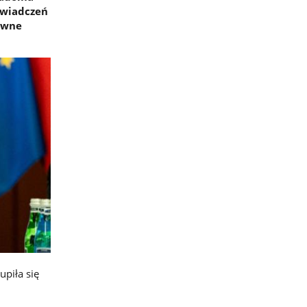
świadczeń
łówne
piła się