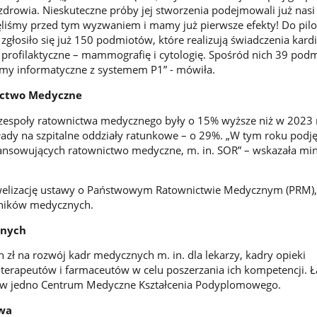
drowia. Nieskuteczne próby jej stworzenia podejmowali już nasi
ęliśmy przed tym wyzwaniem i mamy już pierwsze efekty! Do pilo
ji zgłosiło się już 150 podmiotów, które realizują świadczenia kard
profilaktyczne – mammografię i cytologię. Spośród nich 39 pod
emy informatyczne z systemem P1” - mówiła.
ctwo Medyczne
 zespoły ratownictwa medycznego były o 15% wyższe niż w 2023 
kłady na szpitalne oddziały ratunkowe – o 29%. „W tym roku podj
nansowujących ratownictwo medyczne, m. in. SOR” – wskazała min
welizację ustawy o Państwowym Ratownictwie Medycznym (PRM),
wników medycznych.
znych
zł na rozwój kadr medycznych m. in. dla lekarzy, kadry opieki
oterapeutów i farmaceutów w celu poszerzania ich kompetencji. 
ia w jedno Centrum Medyczne Kształcenia Podyplomowego.
twa