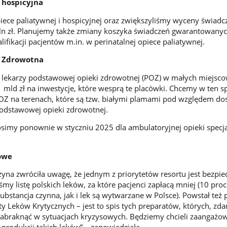
 hospicyjna
piece paliatywnej i hospicyjnej oraz zwiększyliśmy wyceny świadc
ln zł. Planujemy także zmiany koszyka świadczeń gwarantowany
lifikacji pacjentów m.in. w perinatalnej opiece paliatywnej.
 Zdrowotna
 lekarzy podstawowej opieki zdrowotnej (POZ) w małych miejsco
mld zł na inwestycje, które wesprą te placówki. Chcemy w ten 
OZ na terenach, które są tzw. białymi plamami pod względem do
podstawowej opieki zdrowotnej.
imy ponownie w styczniu 2025 dla ambulatoryjnej opieki specja
owe
czyna zwróciła uwagę, że jednym z priorytetów resortu jest bezpi
my listę polskich leków, za które pacjenci zapłacą mniej (10 proc
substancja czynna, jak i lek są wytwarzane w Polsce). Powstał też 
ty Leków Krytycznych – jest to spis tych preparatów, których, zd
zabraknąć w sytuacjach kryzysowych. Będziemy chcieli zaangażo