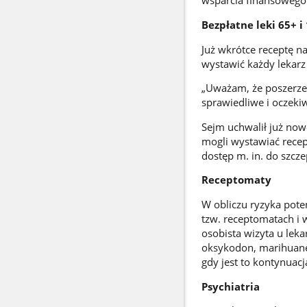
wsparcia finansowego 
Bezpłatne leki 65+ i
Już wkrótce receptę na
wystawić każdy lekarz
„Uważam, że poszerzen
sprawiedliwe i oczeki
Sejm uchwalił już now
mogli wystawiać recep
dostęp m. in. do szcz
Receptomaty
W obliczu ryzyka pot
tzw. receptomatach i 
osobista wizyta u lek
oksykodon, marihuanę 
gdy jest to kontynuacj
Psychiatria