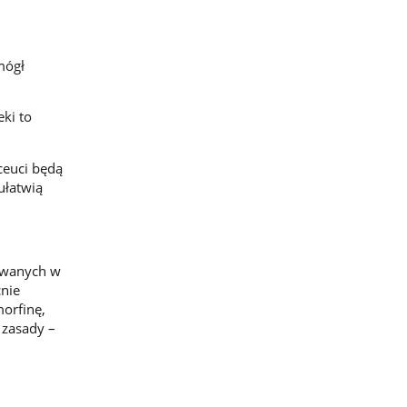
mógł
ki to
ceuci będą
ułatwią
dawanych w
cnie
morfinę,
 zasady –