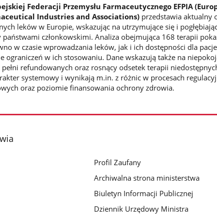
pejskiej Federacji Przemysłu Farmaceutycznego EFPIA (Euro
aceutical Industries and Associations)
przedstawia aktualny 
ych leków w Europie, wskazując na utrzymujące się i pogłębiają
 państwami członkowskimi. Analiza obejmująca 168 terapii poka
wno w czasie wprowadzania leków, jak i ich dostępności dla pacj
 ograniczeń w ich stosowaniu. Dane wskazują także na niepokoj
 pełni refundowanych oraz rosnący odsetek terapii niedostępnyc
akter systemowy i wynikają m.in. z różnic w procesach regulacy
ych oraz poziomie finansowania ochrony zdrowia.
owia
Profil Zaufany
Archiwalna strona ministerstwa
Biuletyn Informacji Publicznej
Dziennik Urzędowy Ministra