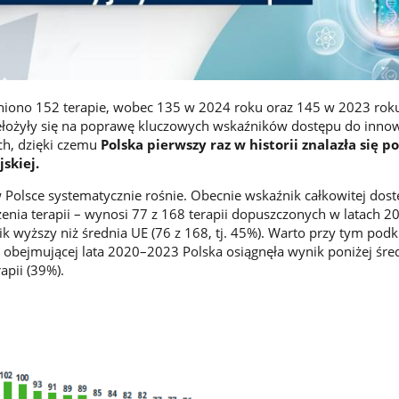
iono 152 terapie, wobec 135 w 2024 roku oraz 145 w 2023 rok
ełożyły się na poprawę kluczowych wskaźników dostępu do inno
ch, dzięki czemu
Polska pierwszy raz w historii znalazła się p
skiej.
 Polsce systematycznie rośnie. Obecnie wskaźnik całkowitej dost
enia terapii – wynosi 77 z 168 terapii dopuszczonych w latach 
k wyższy niż średnia UE (76 z 168, tj. 45%). Warto przy tym podkr
e obejmującej lata 2020–2023 Polska osiągnęła wynik poniżej śre
rapii (39%).