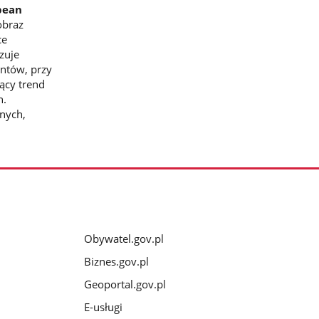
pean
obraz
ce
zuje
entów, przy
ący trend
h.
jnych,
Obywatel.gov.pl
Biznes.gov.pl
Geoportal.gov.pl
E-usługi