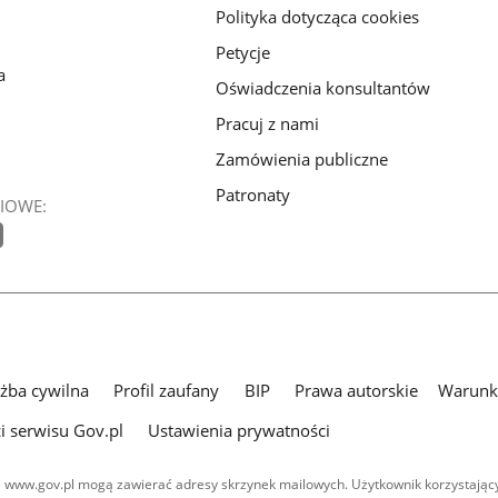
Polityka dotycząca cookies
Petycje
a
Oświadczenia konsultantów
Pracuj z nami
Zamówienia publiczne
Patronaty
IOWE:
użba cywilna
Profil zaufany
BIP
Prawa autorskie
Warunki
i serwisu Gov.pl
Ustawienia prywatności
 www.gov.pl mogą zawierać adresy skrzynek mailowych. Użytkownik korzystający