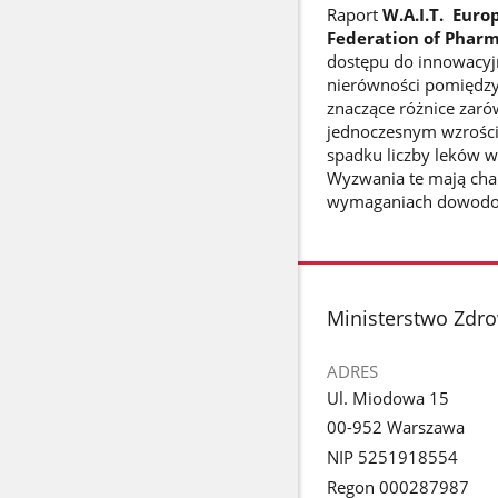
Raport
W.A.I.T. Euro
Federation of Pharm
dostępu do innowacyjn
nierówności pomiędzy
znaczące różnice zaró
jednoczesnym wzroście
spadku liczby leków w
Wyzwania te mają char
wymaganiach dowodow
stopka
Ministerstwo Zdr
ADRES
Ul. Miodowa 15
00-952 Warszawa
NIP 5251918554
Regon 000287987