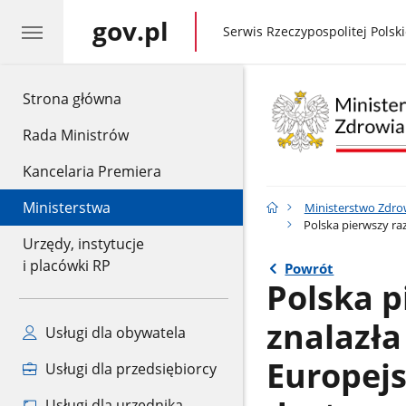
gov.pl
gov.pl
Serwis Rzeczypospolitej Polski
gov.pl
Strona główna
Rada Ministrów
Kancelaria Premiera
Ministerstwa
Ministerstwo Zdro
Polska pierwszy raz
Urzędy, instytucje
i placówki RP
Powrót
Polska p
znalazła
Usługi dla obywatela
Europejs
Usługi dla przedsiębiorcy
Usługi dla urzędnika