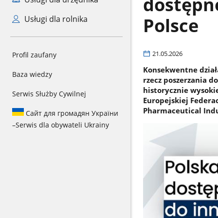
dostępno
Polsce
Usługi dla rolnika
21.05.2026
Profil zaufany
Konsekwentne dział
Baza wiedzy
rzecz poszerzania d
historycznie wysoki
Serwis Służby Cywilnej
Europejskiej Federa
Pharmaceutical Indu
Сайт для громадян України
–
Serwis dla obywateli Ukrainy