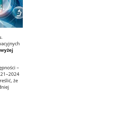
u.
wacyjnych
owyżej
ępności –
2021–2024
eślić, że
dniej