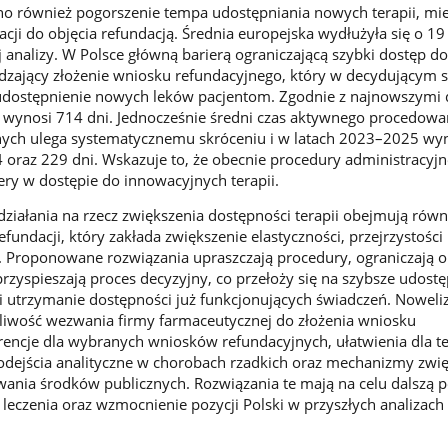
o również pogorszenie tempa udostępniania nowych terapii, mi
cji do objęcia refundacją. Średnia europejska wydłużyła się o 19
analizy. W Polsce główną barierą ograniczającą szybki dostęp do
dzający złożenie wniosku refundacyjnego, który w decydującym 
udostępnienie nowych leków pacjentom. Zgodnie z najnowszymi
u wynosi 714 dni. Jednocześnie średni czas aktywnego procedowa
ych ulega systematycznemu skróceniu i w latach 2023–2025 wyn
oraz 229 dni. Wskazuje to, że obecnie procedury administracyjn
ery w dostępie do innowacyjnych terapii.
iałania na rzecz zwiększenia dostępności terapii obejmują równ
efundacji, który zakłada zwiększenie elastyczności, przejrzystości 
 Proponowane rozwiązania upraszczają procedury, ograniczają o
rzyspieszają proces decyzyjny, co przełoży się na szybsze udostę
i utrzymanie dostępności już funkcjonujących świadczeń. Noweli
iwość wezwania firmy farmaceutycznej do złożenia wniosku
rencje dla wybranych wniosków refundacyjnych, ułatwienia dla te
dejścia analityczne w chorobach rzadkich oraz mechanizmy zwię
ania środków publicznych. Rozwiązania te mają na celu dalszą 
leczenia oraz wzmocnienie pozycji Polski w przyszłych analizach