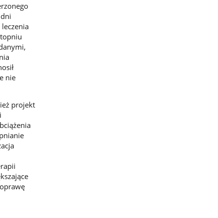
erzonego
 dni
 leczenia
stopniu
 danymi,
nia
osił
e nie
ież projekt
i
bciążenia
pnianie
zacja
rapii
kszające
poprawę