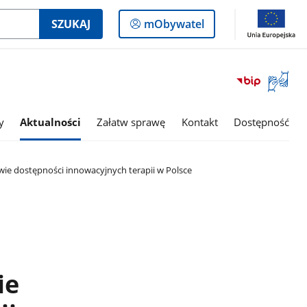
Logowanie
SZUKAJ
mObywatel
do
panelu
Otwórz
okno
z
tłumac
y
Aktualności
Załatw sprawę
Kontakt
Dostępność
języka
migowe
rawie dostępności innowacyjnych terapii w Polsce
ie