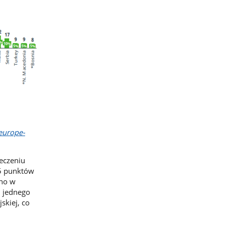
-europe-
leczeniu
15 punktów
ano w
u jednego
skiej, co