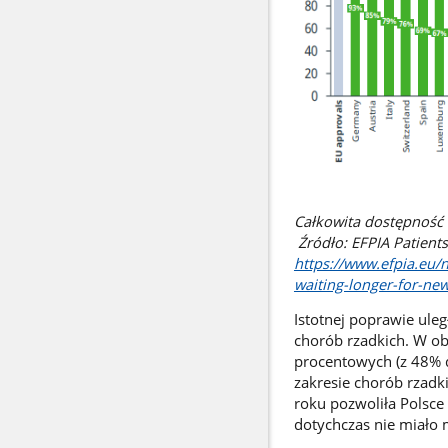
Całkowita dostępność w
Źródło: EFPIA Patients
https://www.efpia.eu/
waiting-longer-for-ne
Istotnej poprawie ule
chorób rzadkich. W o
procentowych (z 48% 
zakresie chorób rzad
roku pozwoliła Polsce
dotychczas nie miało 