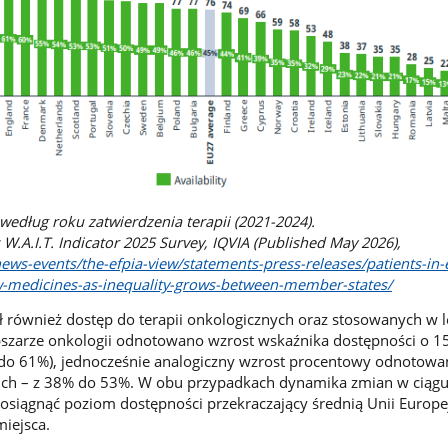
edług roku zatwierdzenia terapii (2021-2024).
 W.A.I.T. Indicator 2025 Survey, IQVIA (Published May 2026),
news-events/the-efpia-view/statements-press-releases/patients-in
w-medicines-as-inequality-grows-between-member-states/
gł również dostęp do terapii onkologicznych oraz stosowanych w 
bszarze onkologii odnotowano wzrost wskaźnika dostępności o 
do 61%), jednocześnie analogiczny wzrost procentowy odnotow
kich – z 38% do 53%. W obu przypadkach dynamika zmian w ciąg
 osiągnąć poziom dostępności przekraczający średnią Unii Europej
miejsca.