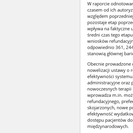
W raporcie odnotowan
czasem od ich autoryza
względem poprzedniej 
pozostaje etap poprze
wpływa na faktyczne 
średni czas tego etap
wniosków refundacyjn
odpowiednio 361, 244 
stanowią głównej bari
Obecnie prowadzone dz
nowelizacji ustawy o r
efektywności systemu.
administracyjne oraz p
nowoczesnych terapii 
wprowadza m.in. możl
refundacyjnego, prefe
skojarzonych, nowe po
efektywność wydatkow
dostępu pacjentów do 
międzynarodowych.