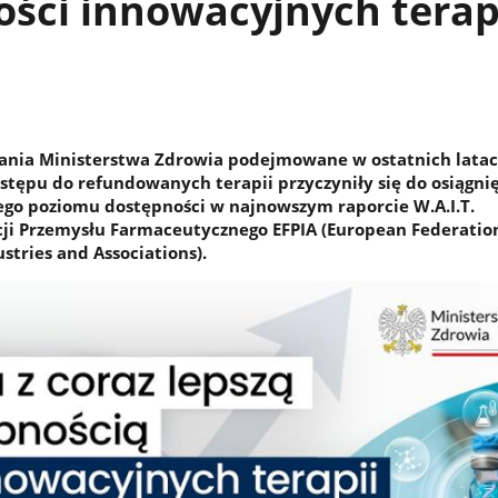
ści innowacyjnych terap
ania Ministerstwa Zdrowia podejmowane w ostatnich latac
ostępu do refundowanych terapii przyczyniły się do osiągni
ego poziomu dostępności w najnowszym raporcie W.A.I.T.
cji Przemysłu Farmaceutycznego EFPIA (European Federatio
stries and Associations).