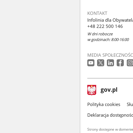
KONTAKT
Infolinia dla Obywatel
+48 222 500 146
W dni robocze
w godzinach: 8:00-16:00
MEDIA SPOŁECZNOŚC
stopka
Strona
gov.pl
gov.pl
główna
gov.pl
Polityka cookies
Sł
Deklaracja dostępnośc
Strony dostępne w domenie