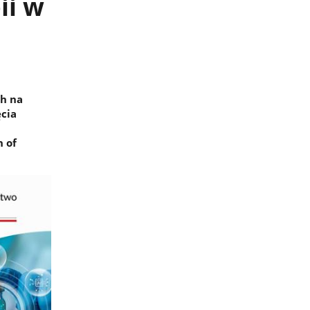
ii w
h na
ęcia
n of