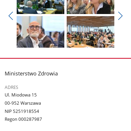
Pokaż
Pokaż
zdjęcie
zdjęcie
Pokaż
Poka
1
2
poprzednie
nest
z
z
zdjęcia
zdjęc
galerii.
galerii.
Pokaż
Pokaż
zdjęcie
zdjęcie
3
4
z
z
stopka
Ministerstwo Zdrowia
galerii.
galerii.
ADRES
Ul. Miodowa 15
00-952 Warszawa
NIP 5251918554
Regon 000287987