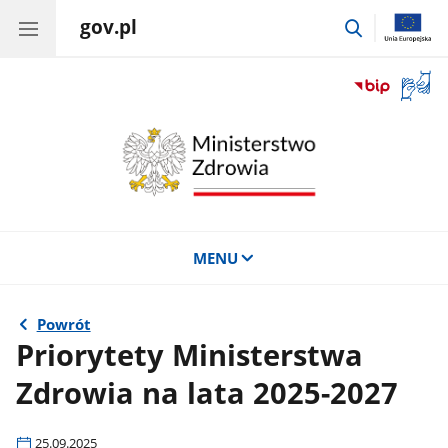
gov.pl
przejdź
do
wyszukiwar
Otwór
okno
z
tłuma
języka
migow
MENU
Powrót
Priorytety Ministerstwa
Zdrowia na lata 2025-2027
25.09.2025