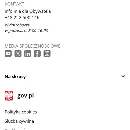
KONTAKT
Infolinia dla Obywatela
+48 222 500 146
W dni robocze
w godzinach: 8:00-16:00
MEDIA SPOŁECZNOŚCIOWE:
Na skróty
stopka
Strona
gov.pl
gov.pl
główna
gov.pl
Polityka cookies
Służba cywilna