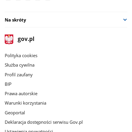
Na skróty
stopka
Strona
gov.pl
gov.pl
główna
gov.pl
Polityka cookies
Służba cywilna
Profil zaufany
BIP
Prawa autorskie
Warunki korzystania
Geoportal
Deklaracja dostępności serwisu Gov.pl
Ustawienia prywatności