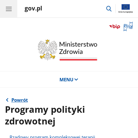
gov.pl
przejdź
do
wyszukiwar
Otwór
okno
z
tłuma
języka
migow
MENU
Powrót
Programy polityki
zdrowotnej
Rządowy program kompleksowej terapii