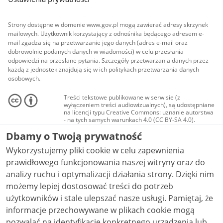
Strony dostępne w domenie www.gov.pl mogą zawierać adresy skrzynek
mailowych. Użytkownik korzystający z odnośnika będącego adresem e-
mail zgadza się na przetwarzanie jego danych (adres e-mail oraz
dobrowolnie podanych danych w wiadomości) w celu przesłania
odpowiedzi na przesłane pytania. Szczegóły przetwarzania danych przez
każdą z jednostek znajdują się w ich politykach przetwarzania danych
osobowych.
Treści tekstowe publikowane w serwisie (z
wyłączeniem treści audiowizualnych), są udostępniane
na licencji typu Creative Commons: uznanie autorstwa
- na tych samych warunkach 4.0 (CC BY-SA 4.0).
Materiały audiowizualne, w tym zdjęcia, materiały
Dbamy o Twoją prywatność
audio i wideo, są udostępniane na licencji typu
Creative Commons: uznanie autorstwa użycie
Wykorzystujemy pliki cookie w celu zapewnienia
niekomercyjne - bez utworów zależnych 4.0 (CC BY-
NC-ND 4.0), o ile nie jest to stwierdzone inaczej.
prawidłowego funkcjonowania naszej witryny oraz do
analizy ruchu i optymalizacji działania strony. Dzięki nim
możemy lepiej dostosować treści do potrzeb
użytkowników i stale ulepszać nasze usługi. Pamiętaj, że
informacje przechowywane w plikach cookie mogą
pozwalać na identyfikację konkretnego urządzenia lub