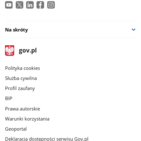
Na skróty
stopka
Strona
gov.pl
gov.pl
główna
gov.pl
Polityka cookies
Służba cywilna
Profil zaufany
BIP
Prawa autorskie
Warunki korzystania
Geoportal
Deklaracja dostępności serwisu Gov.pl