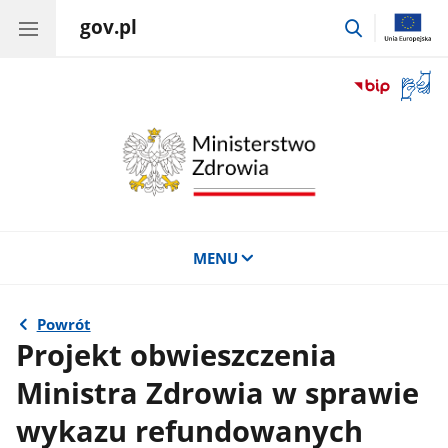
gov.pl
przejdź
do
wyszukiwar
Otwór
okno
z
tłuma
języka
migow
MENU
Powrót
Projekt obwieszczenia
Ministra Zdrowia w sprawie
wykazu refundowanych