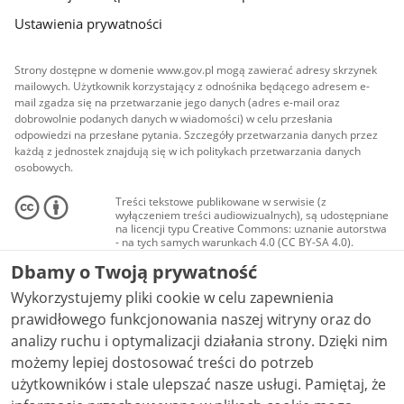
Ustawienia prywatności
Strony dostępne w domenie www.gov.pl mogą zawierać adresy skrzynek
mailowych. Użytkownik korzystający z odnośnika będącego adresem e-
mail zgadza się na przetwarzanie jego danych (adres e-mail oraz
dobrowolnie podanych danych w wiadomości) w celu przesłania
odpowiedzi na przesłane pytania. Szczegóły przetwarzania danych przez
każdą z jednostek znajdują się w ich politykach przetwarzania danych
osobowych.
Treści tekstowe publikowane w serwisie (z
wyłączeniem treści audiowizualnych), są udostępniane
na licencji typu Creative Commons: uznanie autorstwa
- na tych samych warunkach 4.0 (CC BY-SA 4.0).
Materiały audiowizualne, w tym zdjęcia, materiały
Dbamy o Twoją prywatność
audio i wideo, są udostępniane na licencji typu
Creative Commons: uznanie autorstwa użycie
Wykorzystujemy pliki cookie w celu zapewnienia
niekomercyjne - bez utworów zależnych 4.0 (CC BY-
NC-ND 4.0), o ile nie jest to stwierdzone inaczej.
prawidłowego funkcjonowania naszej witryny oraz do
analizy ruchu i optymalizacji działania strony. Dzięki nim
możemy lepiej dostosować treści do potrzeb
użytkowników i stale ulepszać nasze usługi. Pamiętaj, że