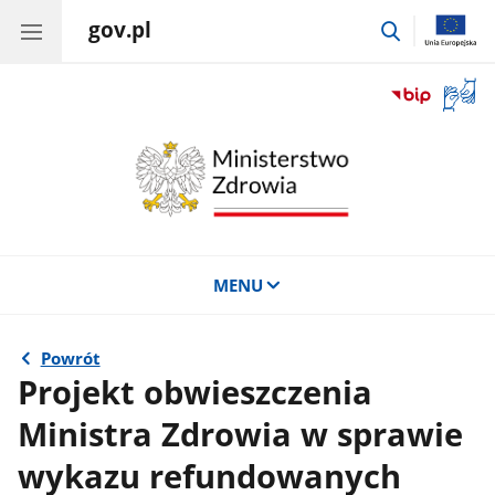
gov.pl
przejdź
do
wyszukiwar
Otwór
okno
z
tłuma
języka
migow
MENU
Powrót
Projekt obwieszczenia
Ministra Zdrowia w sprawie
wykazu refundowanych