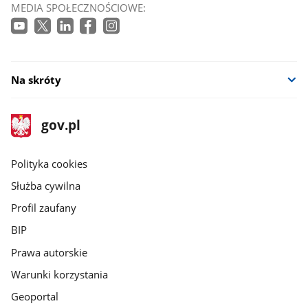
MEDIA SPOŁECZNOŚCIOWE:
Na skróty
stopka
Strona
gov.pl
gov.pl
główna
gov.pl
Polityka cookies
Służba cywilna
Profil zaufany
BIP
Prawa autorskie
Warunki korzystania
Geoportal