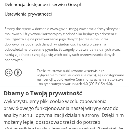
Deklaracja dostępności serwisu Gov.pl
Ustawienia prywatności
Strony dostępne w domenie www.gov.pl mogą zawierać adresy skrzynek
mailowych. Użytkownik korzystający z odnośnika będącego adresem e-
mail zgadza się na przetwarzanie jego danych (adres e-mail oraz
dobrowolnie podanych danych w wiadomości) w celu przesłania
odpowiedzi na przesłane pytania. Szczegóły przetwarzania danych przez
każdą z jednostek znajdują się w ich politykach przetwarzania danych
osobowych.
Treści tekstowe publikowane w serwisie (z
wyłączeniem treści audiowizualnych), są udostępniane
na licencji typu Creative Commons: uznanie autorstwa
- na tych samych warunkach 4.0 (CC BY-SA 4.0).
Materiały audiowizualne, w tym zdjęcia, materiały
Dbamy o Twoją prywatność
audio i wideo, są udostępniane na licencji typu
Creative Commons: uznanie autorstwa użycie
Wykorzystujemy pliki cookie w celu zapewnienia
niekomercyjne - bez utworów zależnych 4.0 (CC BY-
NC-ND 4.0), o ile nie jest to stwierdzone inaczej.
prawidłowego funkcjonowania naszej witryny oraz do
analizy ruchu i optymalizacji działania strony. Dzięki nim
możemy lepiej dostosować treści do potrzeb