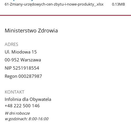
61-Zmiany-urzędowych-cen-zbytu-i-nowe-produkty​_.xlsx
0.13MB
stopka
Ministerstwo Zdrowia
ADRES
Ul. Miodowa 15
00-952 Warszawa
NIP 5251918554
Regon 000287987
KONTAKT
Infolinia dla Obywatela
+48 222 500 146
W dni robocze
w godzinach: 8:00-16:00