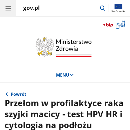
gov.pl
przejdź
do
wyszukiwar
Otwór
okno
z
tłuma
języka
migow
MENU
Powrót
Przełom w profilaktyce raka
szyjki macicy - test HPV HR i
cytologia na podłożu