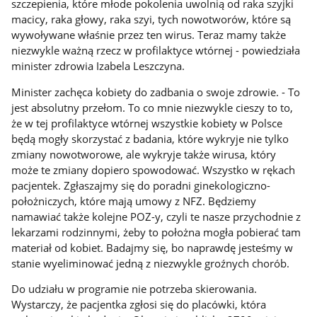
szczepienia, które młode pokolenia uwolnią od raka szyjki
macicy, raka głowy, raka szyi, tych nowotworów, które są
wywoływane właśnie przez ten wirus. Teraz mamy także
niezwykle ważną rzecz w profilaktyce wtórnej - powiedziała
minister zdrowia Izabela Leszczyna.
Minister zachęca kobiety do zadbania o swoje zdrowie. - To
jest absolutny przełom. To co mnie niezwykle cieszy to to,
że w tej profilaktyce wtórnej wszystkie kobiety w Polsce
będą mogły skorzystać z badania, które wykryje nie tylko
zmiany nowotworowe, ale wykryje także wirusa, który
może te zmiany dopiero spowodować. Wszystko w rękach
pacjentek. Zgłaszajmy się do poradni ginekologiczno-
położniczych, które mają umowy z NFZ. Będziemy
namawiać także kolejne POZ-y, czyli te nasze przychodnie z
lekarzami rodzinnymi, żeby to położna mogła pobierać tam
materiał od kobiet. Badajmy się, bo naprawdę jesteśmy w
stanie wyeliminować jedną z niezwykle groźnych chorób.
Do udziału w programie nie potrzeba skierowania.
Wystarczy, że pacjentka zgłosi się do placówki, która