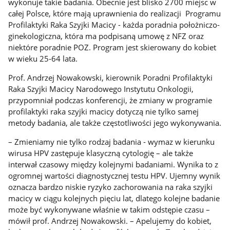
wykonuje takie badania. Obecnie jest blisko 2700 miejsc w
całej Polsce, które mają uprawnienia do realizacji Programu
Profilaktyki Raka Szyjki Macicy - każda poradnia położniczo-
ginekologiczna, która ma podpisaną umowę z NFZ oraz
niektóre poradnie POZ. Program jest skierowany do kobiet
w wieku 25-64 lata.
Prof. Andrzej Nowakowski, kierownik Poradni Profilaktyki
Raka Szyjki Macicy Narodowego Instytutu Onkologii,
przypomniał podczas konferencji, że zmiany w programie
profilaktyki raka szyjki macicy dotyczą nie tylko samej
metody badania, ale także częstotliwości jego wykonywania.
– Zmieniamy nie tylko rodzaj badania - wymaz w kierunku
wirusa HPV zastępuje klasyczną cytologię – ale także
interwał czasowy między kolejnymi badaniami. Wynika to z
ogromnej wartości diagnostycznej testu HPV. Ujemny wynik
oznacza bardzo niskie ryzyko zachorowania na raka szyjki
macicy w ciągu kolejnych pięciu lat, dlatego kolejne badanie
może być wykonywane właśnie w takim odstępie czasu –
mówił prof. Andrzej Nowakowski. – Apelujemy do kobiet,