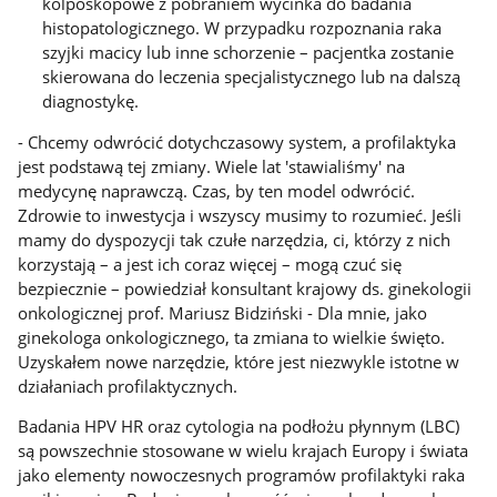
kolposkopowe z pobraniem wycinka do badania
histopatologicznego. W przypadku rozpoznania raka
szyjki macicy lub inne schorzenie – pacjentka zostanie
skierowana do leczenia specjalistycznego lub na dalszą
diagnostykę.
- Chcemy odwrócić dotychczasowy system, a profilaktyka
jest podstawą tej zmiany. Wiele lat 'stawialiśmy' na
medycynę naprawczą. Czas, by ten model odwrócić.
Zdrowie to inwestycja i wszyscy musimy to rozumieć. Jeśli
mamy do dyspozycji tak czułe narzędzia, ci, którzy z nich
korzystają – a jest ich coraz więcej – mogą czuć się
bezpiecznie – powiedział konsultant krajowy ds. ginekologii
onkologicznej prof. Mariusz Bidziński - Dla mnie, jako
ginekologa onkologicznego, ta zmiana to wielkie święto.
Uzyskałem nowe narzędzie, które jest niezwykle istotne w
działaniach profilaktycznych.
Badania HPV HR oraz cytologia na podłożu płynnym (LBC)
są powszechnie stosowane w wielu krajach Europy i świata
jako elementy nowoczesnych programów profilaktyki raka