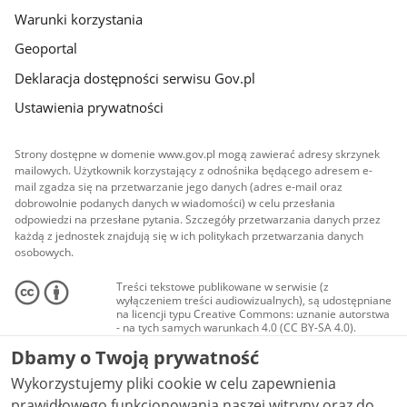
Warunki korzystania
Geoportal
Deklaracja dostępności serwisu Gov.pl
Ustawienia prywatności
Strony dostępne w domenie www.gov.pl mogą zawierać adresy skrzynek
mailowych. Użytkownik korzystający z odnośnika będącego adresem e-
mail zgadza się na przetwarzanie jego danych (adres e-mail oraz
dobrowolnie podanych danych w wiadomości) w celu przesłania
odpowiedzi na przesłane pytania. Szczegóły przetwarzania danych przez
każdą z jednostek znajdują się w ich politykach przetwarzania danych
osobowych.
Treści tekstowe publikowane w serwisie (z
wyłączeniem treści audiowizualnych), są udostępniane
na licencji typu Creative Commons: uznanie autorstwa
- na tych samych warunkach 4.0 (CC BY-SA 4.0).
Materiały audiowizualne, w tym zdjęcia, materiały
Dbamy o Twoją prywatność
audio i wideo, są udostępniane na licencji typu
Creative Commons: uznanie autorstwa użycie
Wykorzystujemy pliki cookie w celu zapewnienia
niekomercyjne - bez utworów zależnych 4.0 (CC BY-
NC-ND 4.0), o ile nie jest to stwierdzone inaczej.
prawidłowego funkcjonowania naszej witryny oraz do