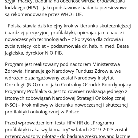
szyjki macicy. Badania na obecność wirusa brodawczaka
ludzkiego (HPV) – jako podstawowe badania przesiewowe –
są rekomendowane przez WHO i UE.
- Polska stawia dziś kolejny krok w kierunku skuteczniejszej
i bardziej precyzyjnej profilaktyki, opierając ją na nauce i
nowoczesnych technologiach – z korzyścią dla zdrowia i
życia tysięcy kobiet – podsumowała dr. hab. n. med. Beata
Jagielska, dyrektor NIO-PIB.
Program jest realizowany pod nadzorem Ministerstwa
Zdrowia, finansuje go Narodowy Fundusz Zdrowia, we
wdrożenie zaangażowany został Narodowy Instytut
Onkologii (NIO) m.in. jako Centralny Ośrodek Koordynujący
Programy Profilaktyki. Jest to również realizacja jednego z
istotnych zobowiązań Narodowej Strategii Onkologicznej
(NSO) – krok milowy w kierunku nowoczesnej i skutecznej
profilaktyki onkologicznej w Polsce.
Przed wprowadzeniem testu HPV HR do „Programu
profilaktyki raka szyjki macicy” w latach 2019-2023 został
przeprowadzony pilotaż - do badania zrekrutowano łącznie