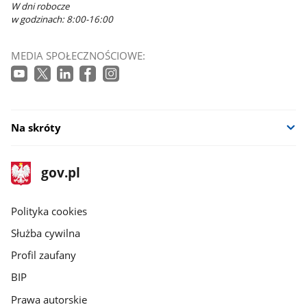
W dni robocze
w godzinach: 8:00-16:00
MEDIA SPOŁECZNOŚCIOWE:
Na skróty
stopka
Strona
gov.pl
gov.pl
główna
gov.pl
Polityka cookies
Służba cywilna
Profil zaufany
BIP
Prawa autorskie