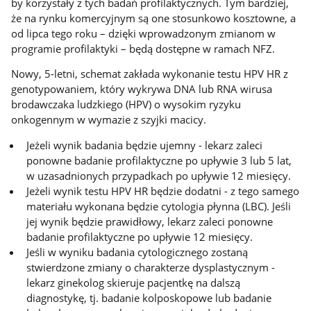
by korzystały z tych badań profilaktycznych. Tym bardziej,
że na rynku komercyjnym są one stosunkowo kosztowne, a
od lipca tego roku – dzięki wprowadzonym zmianom w
programie profilaktyki – będą dostępne w ramach NFZ.
Nowy, 5-letni, schemat zakłada wykonanie testu HPV HR z
genotypowaniem, który wykrywa DNA lub RNA wirusa
brodawczaka ludzkiego (HPV) o wysokim ryzyku
onkogennym w wymazie z szyjki macicy.
Jeżeli wynik badania będzie ujemny - lekarz zaleci
ponowne badanie profilaktyczne po upływie 3 lub 5 lat,
w uzasadnionych przypadkach po upływie 12 miesięcy.
Jeżeli wynik testu HPV HR będzie dodatni - z tego samego
materiału wykonana będzie cytologia płynna (LBC). Jeśli
jej wynik będzie prawidłowy, lekarz zaleci ponowne
badanie profilaktyczne po upływie 12 miesięcy.
Jeśli w wyniku badania cytologicznego zostaną
stwierdzone zmiany o charakterze dysplastycznym -
lekarz ginekolog skieruje pacjentkę na dalszą
diagnostykę, tj. badanie kolposkopowe lub badanie