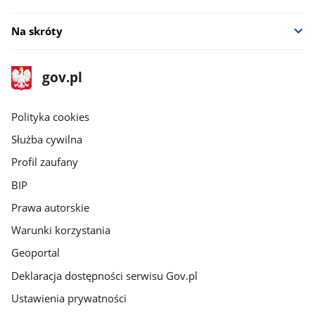
Na skróty
stopka
Strona
gov.pl
gov.pl
główna
gov.pl
Polityka cookies
Służba cywilna
Profil zaufany
BIP
Prawa autorskie
Warunki korzystania
Geoportal
Deklaracja dostępności serwisu Gov.pl
Ustawienia prywatności