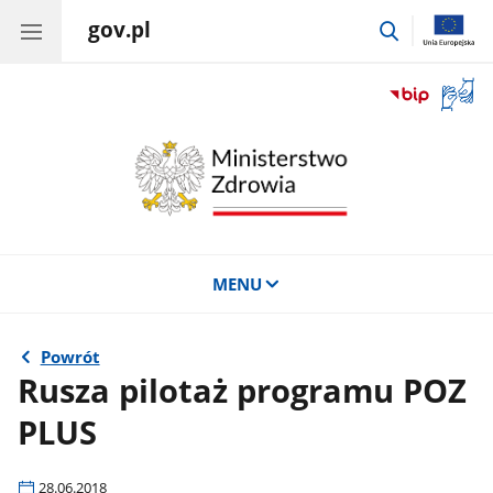
gov.pl
przejdź
do
wyszukiwar
Otwór
okno
z
tłuma
języka
migow
MENU
Powrót
Rusza pilotaż programu POZ
PLUS
28.06.2018