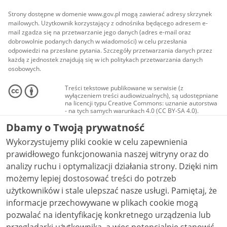
Strony dostępne w domenie www.gov.pl mogą zawierać adresy skrzynek
mailowych. Użytkownik korzystający z odnośnika będącego adresem e-
mail zgadza się na przetwarzanie jego danych (adres e-mail oraz
dobrowolnie podanych danych w wiadomości) w celu przesłania
odpowiedzi na przesłane pytania. Szczegóły przetwarzania danych przez
każdą z jednostek znajdują się w ich politykach przetwarzania danych
osobowych.
Treści tekstowe publikowane w serwisie (z
wyłączeniem treści audiowizualnych), są udostępniane
na licencji typu Creative Commons: uznanie autorstwa
- na tych samych warunkach 4.0 (CC BY-SA 4.0).
Materiały audiowizualne, w tym zdjęcia, materiały
Dbamy o Twoją prywatność
audio i wideo, są udostępniane na licencji typu
Creative Commons: uznanie autorstwa użycie
Wykorzystujemy pliki cookie w celu zapewnienia
niekomercyjne - bez utworów zależnych 4.0 (CC BY-
NC-ND 4.0), o ile nie jest to stwierdzone inaczej.
prawidłowego funkcjonowania naszej witryny oraz do
analizy ruchu i optymalizacji działania strony. Dzięki nim
możemy lepiej dostosować treści do potrzeb
użytkowników i stale ulepszać nasze usługi. Pamiętaj, że
informacje przechowywane w plikach cookie mogą
pozwalać na identyfikację konkretnego urządzenia lub