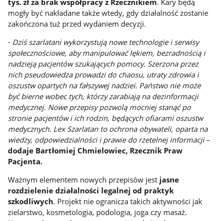
tys. zł za brak współpracy z Rzecznikiem
. Kary będą
mogły być nakładane także wtedy, gdy działalność zostanie
zakończona tuż przed wydaniem decyzji.
-
Dziś szarlatani wykorzystują nowe technologie i serwisy
społecznościowe, aby manipulować lękiem, bezradnością i
nadzieją pacjentów szukających pomocy. Szerzona przez
nich pseudowiedza prowadzi do chaosu, utraty zdrowia i
oszustw opartych na fałszywej nadziei. Państwo nie może
być bierne wobec tych, którzy zarabiają na dezinformacji
medycznej. Nowe przepisy pozwolą mocniej stanąć po
stronie pacjentów i ich rodzin, będących ofiarami oszustw
medycznych. Lex Szarlatan to ochrona obywateli, oparta na
wiedzy, odpowiedzialności i prawie do rzetelnej informacji
–
dodaje Bartłomiej Chmielowiec, Rzecznik Praw
Pacjenta.
Ważnym elementem nowych przepisów jest
jasne
rozdzielenie działalności legalnej od praktyk
szkodliwych
. Projekt nie ogranicza takich aktywności jak
zielarstwo, kosmetologia, podologia, joga czy masaż.