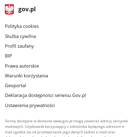
stopka
Strona
gov.pl
gov.pl
główna
gov.pl
Polityka cookies
Służba cywilna
Profil zaufany
BIP
Prawa autorskie
Warunki korzystania
Geoportal
Deklaracja dostępności serwisu Gov.pl
Ustawienia prywatności
Strony dostępne w domenie www.gov.pl mogą zawierać adresy skrzynek
mailowych. Użytkownik korzystający z odnośnika będącego adresem e-
mail zgadza się na przetwarzanie jego danych (adres e-mail oraz