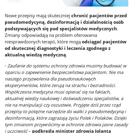
Nowe przepisy mają skuteczniej
chronić pacjentów przed
pseudomedycyną, dezinformacją i działalnością osób
podszywających się pod specjalistów medycznych
.
Zmiany odpowiadają na problem oferowania
niesprawdzonych terapii, które mogą
odciągać pacjentów
od skutecznej diagnostyki i leczenia zgodnego z
aktualną wiedzą medyczną
.
-
Zaufanie do systemu ochrony zdrowia musimy budować w
oparciu o zapewnienie bezpieczeństwa pacjentom. Nie ma
naszego przyzwolenia dla pseudonaukowych
eksperymentów, które żerują na strachu i bezradności.
Współczesna medycyna musi opierać się na faktach,
aktualnej wiedzy naukowej i doświadczeniu specjalistów, a
nie na manipulacji czy oszustwie. Przyjęte dziś przez rząd
przepisy to potężne narzędzie do walki z pseudomedycyną i
dezinformacją, które zagrażają życiu Polek i Polaków. Dzięki
tym zmianom przywrócimy w ochronie zdrowia jasne zasady
i uczciwość
–
podkreśla minister zdrowia Jolanta