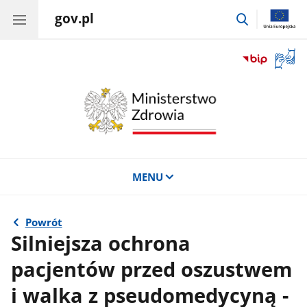
gov.pl
przejdź
do
wyszukiwar
Otwór
okno
z
tłuma
języka
migow
MENU
Powrót
Silniejsza ochrona
pacjentów przed oszustwem
i walka z pseudomedycyną -