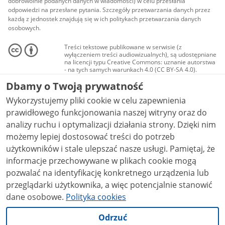
dobrowolnie podanych danych w wiadomości) w celu przesłania
odpowiedzi na przesłane pytania. Szczegóły przetwarzania danych przez
każdą z jednostek znajdują się w ich politykach przetwarzania danych
osobowych.
Treści tekstowe publikowane w serwisie (z
wyłączeniem treści audiowizualnych), są udostępniane
na licencji typu Creative Commons: uznanie autorstwa
- na tych samych warunkach 4.0 (CC BY-SA 4.0).
Materiały audiowizualne, w tym zdjęcia, materiały
Dbamy o Twoją prywatność
audio i wideo, są udostępniane na licencji typu
Creative Commons: uznanie autorstwa użycie
Wykorzystujemy pliki cookie w celu zapewnienia
niekomercyjne - bez utworów zależnych 4.0 (CC BY-
NC-ND 4.0), o ile nie jest to stwierdzone inaczej.
prawidłowego funkcjonowania naszej witryny oraz do
analizy ruchu i optymalizacji działania strony. Dzięki nim
możemy lepiej dostosować treści do potrzeb
użytkowników i stale ulepszać nasze usługi. Pamiętaj, że
informacje przechowywane w plikach cookie mogą
pozwalać na identyfikację konkretnego urządzenia lub
przeglądarki użytkownika, a więc potencjalnie stanowić
dane osobowe.
Polityka cookies
Odrzuć