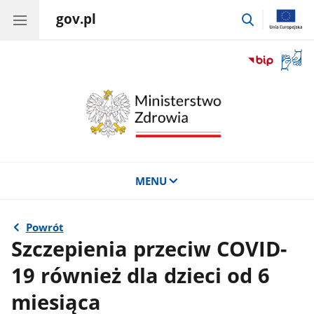
gov.pl
przejdź
do
wyszukiwar
Otwór
okno
z
tłuma
języka
migow
MENU
Powrót
Szczepienia przeciw COVID-
19 również dla dzieci od 6
miesiąca