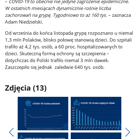
–
COVID-19 to obecnie nie jedyne zagrożenie epidemiczne.
W ostatnich miesiącach dynamicznie rośnie liczba
zachorowań na grypę. Tygodniowo to aż 160 tys.
– zaznacza
Adam Niedzielski.
Od września do końca listopada grypę rozpoznano u niemal
1,3 mln Polaków, blisko połowę stanowią dzieci. Do szpitali
trafiło aż 4,2 tys. osób, a 60 proc. hospitalizowanych to
dzieci. Skuteczną formą ochrony są szczepienia –
dotychczas do Polski trafiło niemal 3 mln dawek.
Zaszczepiło się jednak zaledwie 640 tys. osób.
Zdjęcia (13)
Pokaż
Pokaż