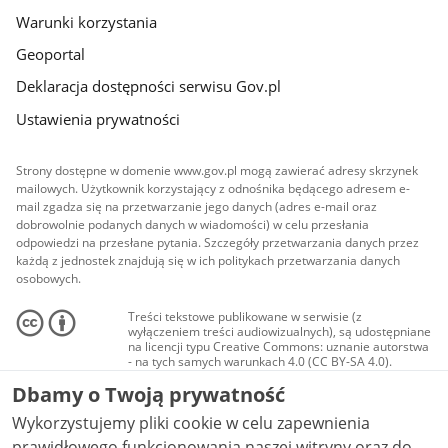
Warunki korzystania
Geoportal
Deklaracja dostępności serwisu Gov.pl
Ustawienia prywatności
Strony dostępne w domenie www.gov.pl mogą zawierać adresy skrzynek
mailowych. Użytkownik korzystający z odnośnika będącego adresem e-
mail zgadza się na przetwarzanie jego danych (adres e-mail oraz
dobrowolnie podanych danych w wiadomości) w celu przesłania
odpowiedzi na przesłane pytania. Szczegóły przetwarzania danych przez
każdą z jednostek znajdują się w ich politykach przetwarzania danych
osobowych.
Treści tekstowe publikowane w serwisie (z
wyłączeniem treści audiowizualnych), są udostępniane
na licencji typu Creative Commons: uznanie autorstwa
- na tych samych warunkach 4.0 (CC BY-SA 4.0).
Materiały audiowizualne, w tym zdjęcia, materiały
Dbamy o Twoją prywatność
audio i wideo, są udostępniane na licencji typu
Creative Commons: uznanie autorstwa użycie
Wykorzystujemy pliki cookie w celu zapewnienia
niekomercyjne - bez utworów zależnych 4.0 (CC BY-
NC-ND 4.0), o ile nie jest to stwierdzone inaczej.
prawidłowego funkcjonowania naszej witryny oraz do