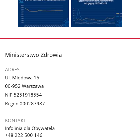
zdjęcie
zdjęcie
Pokaż
Poka
1
2
poprzednie
nest
z
z
zdjęcia
zdjęc
galerii.
galerii.
Pokaż
Pokaż
zdjęcie
zdjęcie
3
4
z
z
stopka
Ministerstwo Zdrowia
galerii.
galerii.
ADRES
Ul. Miodowa 15
00-952 Warszawa
NIP 5251918554
Regon 000287987
KONTAKT
Infolinia dla Obywatela
+48 222 500 146