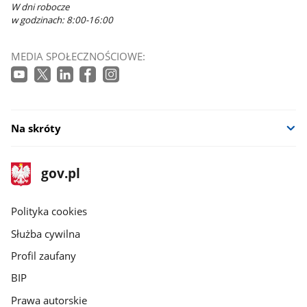
W dni robocze
w godzinach: 8:00-16:00
MEDIA SPOŁECZNOŚCIOWE:
Na skróty
stopka
Strona
gov.pl
gov.pl
główna
gov.pl
Polityka cookies
Służba cywilna
Profil zaufany
BIP
Prawa autorskie