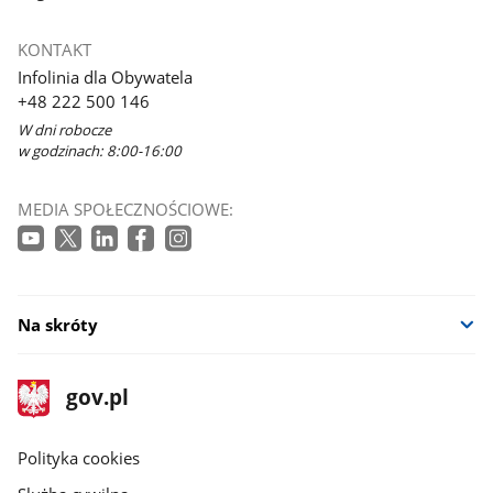
KONTAKT
Infolinia dla Obywatela
+48 222 500 146
W dni robocze
w godzinach: 8:00-16:00
MEDIA SPOŁECZNOŚCIOWE:
Na skróty
stopka
Strona
gov.pl
gov.pl
główna
gov.pl
Polityka cookies