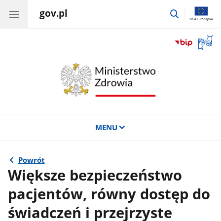
gov.pl
przejdź
do
wyszukiwar
Otwór
okno
z
tłuma
języka
migow
MENU
Powrót
Większe bezpieczeństwo
pacjentów, równy dostęp do
świadczeń i przejrzyste