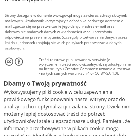
Strony dostępne w domenie www.gov.pl mogą zawierać adresy skrzynek
mailowych. Użytkownik korzystający z odnośnika będącego adresem e-
mail zgadza się na przetwarzanie jego danych (adres e-mail oraz
dobrowolnie podanych danych w wiadomości) w celu przesłania
odpowiedzi na przesłane pytania. Szczegóły przetwarzania danych przez
każdą z jednostek znajdują się w ich politykach przetwarzania danych
osobowych.
Treści tekstowe publikowane w serwisie (z
wyłączeniem treści audiowizualnych), są udostępniane
na licencji typu Creative Commons: uznanie autorstwa
- na tych samych warunkach 4.0 (CC BY-SA 4.0).
Materiały audiowizualne, w tym zdjęcia, materiały
Dbamy o Twoją prywatność
audio i wideo, są udostępniane na licencji typu
Creative Commons: uznanie autorstwa użycie
Wykorzystujemy pliki cookie w celu zapewnienia
niekomercyjne - bez utworów zależnych 4.0 (CC BY-
NC-ND 4.0), o ile nie jest to stwierdzone inaczej.
prawidłowego funkcjonowania naszej witryny oraz do
analizy ruchu i optymalizacji działania strony. Dzięki nim
możemy lepiej dostosować treści do potrzeb
użytkowników i stale ulepszać nasze usługi. Pamiętaj, że
informacje przechowywane w plikach cookie mogą
pozwalać na identyfikację konkretnego urządzenia lub