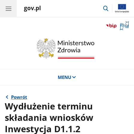
gov.pl
przejdź
do
wyszukiwar
Otwór
okno
z
tłuma
języka
migow
MENU
Powrót
Wydłużenie terminu
składania wniosków
Inwestycja D1.1.2