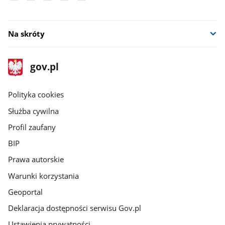
Na skróty
stopka
Strona
gov.pl
gov.pl
główna
gov.pl
Polityka cookies
Służba cywilna
Profil zaufany
BIP
Prawa autorskie
Warunki korzystania
Geoportal
Deklaracja dostępności serwisu Gov.pl
Ustawienia prywatności