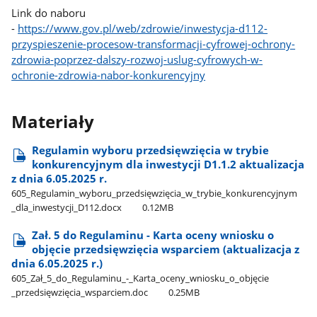
Link do naboru
-
https://www.gov.pl/web/zdrowie/inwestycja-d112-
przyspieszenie-procesow-transformacji-cyfrowej-ochrony-
zdrowia-poprzez-dalszy-rozwoj-uslug-cyfrowych-w-
ochronie-zdrowia-nabor-konkurencyjny
Materiały
Regulamin wyboru przedsięwzięcia w trybie
konkurencyjnym dla inwestycji D1.1.2 aktualizacja
z dnia 6.05.2025 r.
605​_Regulamin​_wyboru​_przedsięwzięcia​_w​_trybie​_konkurencyjnym​
_dla​_inwestycji​_D112.docx
0.12MB
Zał. 5 do Regulaminu - Karta oceny wniosku o
objęcie przedsięwzięcia wsparciem (aktualizacja z
dnia 6.05.2025 r.)
605​_Zał​_5​_do​_Regulaminu​_-​_Karta​_oceny​_wniosku​_o​_objęcie​
_przedsięwzięcia​_wsparciem.doc
0.25MB