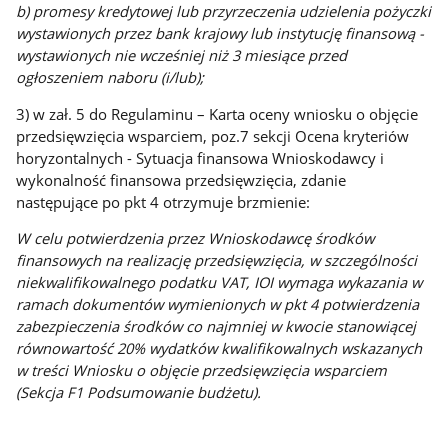
b) promesy kredytowej lub przyrzeczenia udzielenia pożyczki
wystawionych przez bank krajowy lub instytucję
finansową -
wystawionych nie wcześniej niż 3 miesiące przed
ogłoszeniem naboru (i/lub);
3) w zał. 5 do Regulaminu – Karta oceny wniosku o objęcie
przedsięwzięcia wsparciem, poz.7 sekcji Ocena kryteriów
horyzontalnych - Sytuacja finansowa Wnioskodawcy i
wykonalność finansowa przedsięwzięcia, zdanie
następujące po pkt 4 otrzymuje brzmienie:
W celu potwierdzenia przez Wnioskodawcę środków
finansowych na realizację przedsięwzięcia, w
szczególności
niekwalifikowalnego podatku VAT, IOI wymaga wykazania w
ramach dokumentów wymienionych
w pkt 4 potwierdzenia
zabezpieczenia środków co najmniej w kwocie stanowiącej
równowartość 20%
wydatków kwalifikowalnych wskazanych
w treści Wniosku o objęcie przedsięwzięcia wsparciem
(Sekcja F1
Podsumowanie budżetu).