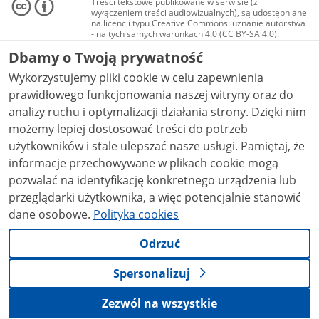
Treści tekstowe publikowane w serwisie (z
wyłączeniem treści audiowizualnych), są udostępniane
na licencji typu Creative Commons: uznanie autorstwa
- na tych samych warunkach 4.0 (CC BY-SA 4.0).
Materiały audiowizualne, w tym zdjęcia, materiały
Dbamy o Twoją prywatność
audio i wideo, są udostępniane na licencji typu
Creative Commons: uznanie autorstwa użycie
Wykorzystujemy pliki cookie w celu zapewnienia
niekomercyjne - bez utworów zależnych 4.0 (CC BY-
NC-ND 4.0), o ile nie jest to stwierdzone inaczej.
prawidłowego funkcjonowania naszej witryny oraz do
analizy ruchu i optymalizacji działania strony. Dzięki nim
możemy lepiej dostosować treści do potrzeb
użytkowników i stale ulepszać nasze usługi. Pamiętaj, że
informacje przechowywane w plikach cookie mogą
pozwalać na identyfikację konkretnego urządzenia lub
przeglądarki użytkownika, a więc potencjalnie stanowić
dane osobowe.
Polityka cookies
Odrzuć
Spersonalizuj
Zezwól na wszystkie