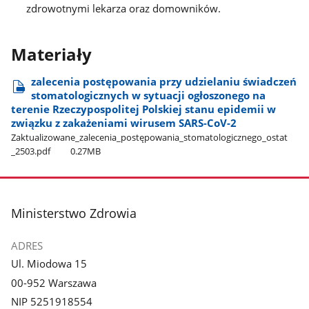
zdrowotnymi lekarza oraz domowników.
Materiały
zalecenia postępowania przy udzielaniu świadczeń
stomatologicznych w sytuacji ogłoszonego na
terenie Rzeczypospolitej Polskiej stanu epidemii w
związku z zakażeniami wirusem SARS-CoV-2
Zaktualizowane​_zalecenia​_postępowania​_stomatologicznego​_ostat​
_2503.pdf
0.27MB
stopka
Ministerstwo Zdrowia
ADRES
Ul. Miodowa 15
00-952 Warszawa
NIP 5251918554