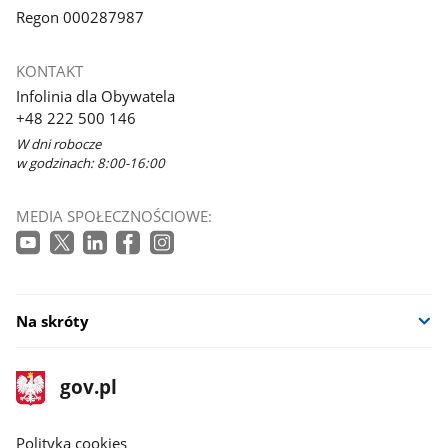
Regon 000287987
KONTAKT
Infolinia dla Obywatela
+48 222 500 146
W dni robocze
w godzinach: 8:00-16:00
MEDIA SPOŁECZNOŚCIOWE:
Na skróty
stopka
Strona
gov.pl
gov.pl
główna
gov.pl
Polityka cookies