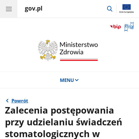
gov.pl
przejdź
do
wyszukiwar
Otwór
okno
z
tłuma
języka
migow
MENU
Powrót
Zalecenia postępowania
przy udzielaniu świadczeń
stomatologicznych w