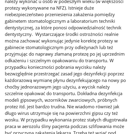
należy wykonać u osób w podeszłym wieku (w większości
protezy wykonywane na NFZ). Istnieje duże
niebezpieczeństwo przeniesienia zakażenia pomiędzy
gabinetem stomatologicznym a laboratorium techniki
dentystycznej, za które ponosi odpowiedzialność technik
dentystyczny. Wystarczające środki ostrożności realnie
można zachować wykonując jedynie korektę protezy w
gabinecie stomatologicznym przy odleżynach lub też
przyjmując do naprawy złamaną protezę po jej uprzednim
odkażeniu i szczelnym opakowaniu do transportu. W
przypadku konieczności pobrania wycisku należy
bezwzględnie przestrzegać zasad jego dezynfekcji poprzez
każdorazową wymianę płynu dezynfekującego na nowy po
choćby jednorazowym jego użyciu, a wycisk należy
szczelnie opakować do transportu. Dokładna dezynfekcja
modeli gipsowych, wzorników zwarciowych, próbnych
protez itd. jest bardzo trudna. Nie wiadomo również jak
długo wirus utrzymuje się na powierzchni gipsu czy też
wosku. W przypadku wykonania protez stałych długotrwała
praca w aerozolu śliny pacjenta podczas szlifowania może
być przyczyną zakażenia lekarza. Trzeba też wziąć pod