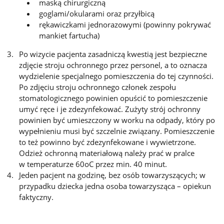
maską chirurgiczną
goglami/okularami oraz przyłbicą
rękawiczkami jednorazowymi (powinny pokrywać
mankiet fartucha)
Po wizycie pacjenta zasadniczą kwestią jest bezpieczne
zdjęcie stroju ochronnego przez personel, a to oznacza
wydzielenie specjalnego pomieszczenia do tej czynności.
Po zdjęciu stroju ochronnego członek zespołu
stomatologicznego powinien opuścić to pomieszczenie
umyć ręce i je zdezynfekować. Zużyty strój ochronny
powinien być umieszczony w worku na odpady, który po
wypełnieniu musi być szczelnie związany. Pomieszczenie
to też powinno być zdezynfekowane i wywietrzone.
Odzież ochronną materiałową należy prać w pralce
w temperaturze 60oC przez min. 40 minut.
Jeden pacjent na godzinę, bez osób towarzyszących; w
przypadku dziecka jedna osoba towarzysząca – opiekun
faktyczny.