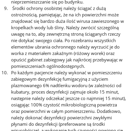
nieprzemieszczanie się po budynku.
Środki ochrony osobistej należy ściągać z dużą
ostrożnością, pamiętając, że na ich powierzchni może
znajdować się bardzo duża ilość wirusa zawieszonego w
kropelkach wody lub śliny. Należy zwrócić szczególną
uwagę na to, aby zewnętrzną stroną ściąganych rzeczy
nie dotykać swojego ciała. Po rozebraniu wszystkich
elementów ubrania ochronnego należy wyrzucić je do
worka z materiałem zakaźnym (różowy worek) oraz
opuścić gabinet zabiegowy jak najkrócej przebywając w
pomieszczeniach ogólnodostępnych.
Po każdym pacjencie należy wykonać w pomieszczeniu
zabiegowym dezynfekcję fumigacyjną z użyciem
plazmowanego 6% nadtlenku wodoru (w zależności od
kubatury, proces dezynfekcji zajmuje około 15 minut,
następnie należy odczekać jeszcze co najmniej 15 minut),
osiągając 100% czystość mikrobiologiczną powietrza
oraz powierzchni w całym pomieszczeniu. Dodatkowo,
należy dokonać dezynfekcji powierzchni zwykłymi
płynami do dezynfekcji (preferowane są środki
wirusobójcze), a wykonanie tych czynności powinno się