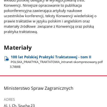
wkładu polskiej delegacji w wynegocjowaną treść
Konwencji. Niniejsze opracowanie to publikacja
pokonferencyjna zawierająca artykuły naukowe
uczestników konferencji, teksty Konwencji wiedeńskiej o
prawie traktatów w języku polskim i angielskim oraz
materiały źródłowe związane z Konwencją oraz polską
praktyka traktatową.
Materiały
100 lat Polskiej Praktyki Traktatowej - tom II
POLSKA​_PRAKTYKA​_TRAKTATOWA​_intranet-skompresowany.pdf
3.74MB
stopka
Ministerstwo Spraw Zagranicznych
ADRES
Al. J. Ch. Szucha 23