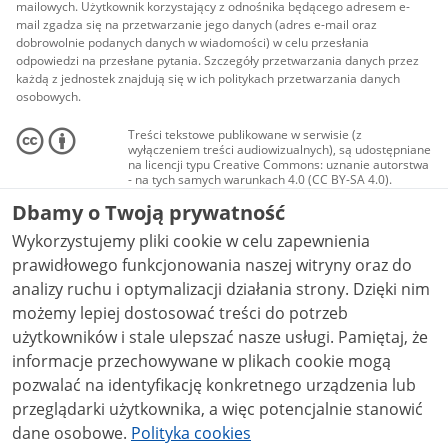
mailowych. Użytkownik korzystający z odnośnika będącego adresem e-
mail zgadza się na przetwarzanie jego danych (adres e-mail oraz
dobrowolnie podanych danych w wiadomości) w celu przesłania
odpowiedzi na przesłane pytania. Szczegóły przetwarzania danych przez
każdą z jednostek znajdują się w ich politykach przetwarzania danych
osobowych.
Treści tekstowe publikowane w serwisie (z
wyłączeniem treści audiowizualnych), są udostępniane
na licencji typu Creative Commons: uznanie autorstwa
- na tych samych warunkach 4.0 (CC BY-SA 4.0).
Materiały audiowizualne, w tym zdjęcia, materiały
Dbamy o Twoją prywatność
audio i wideo, są udostępniane na licencji typu
Creative Commons: uznanie autorstwa użycie
Wykorzystujemy pliki cookie w celu zapewnienia
niekomercyjne - bez utworów zależnych 4.0 (CC BY-
NC-ND 4.0), o ile nie jest to stwierdzone inaczej.
prawidłowego funkcjonowania naszej witryny oraz do
analizy ruchu i optymalizacji działania strony. Dzięki nim
możemy lepiej dostosować treści do potrzeb
użytkowników i stale ulepszać nasze usługi. Pamiętaj, że
informacje przechowywane w plikach cookie mogą
pozwalać na identyfikację konkretnego urządzenia lub
przeglądarki użytkownika, a więc potencjalnie stanowić
dane osobowe.
Polityka cookies