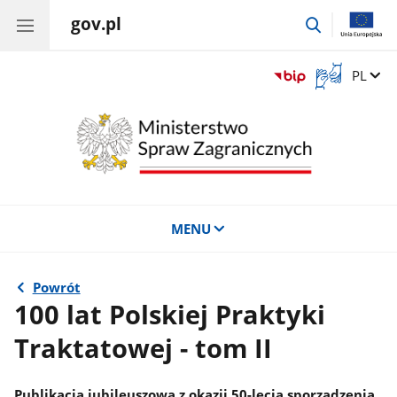
gov.pl
przejdź
do
wyszukiwar
Otwórz
Zmień 
PL
okno
z
tłumaczem
języka
migowego
MENU
Powrót
100 lat Polskiej Praktyki
Traktatowej - tom II
Publikacja jubileuszowa z okazji 50-lecia sporządzenia