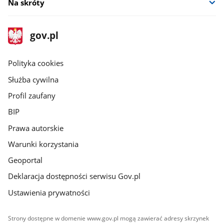
Na skróty
stopka
Strona
gov.pl
gov.pl
główna
gov.pl
Polityka cookies
Służba cywilna
Profil zaufany
BIP
Prawa autorskie
Warunki korzystania
Geoportal
Deklaracja dostępności serwisu Gov.pl
Ustawienia prywatności
Strony dostępne w domenie www.gov.pl mogą zawierać adresy skrzynek