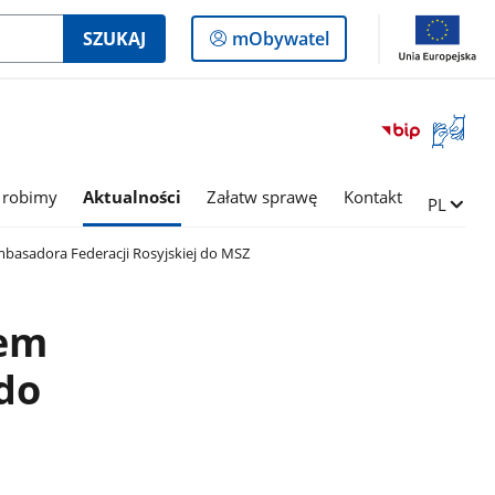
Logowanie
SZUKAJ
mObywatel
do
panelu
Otwórz
okno
z
tłumac
 robimy
Aktualności
Załatw sprawę
Kontakt
Zmień ję
PL
języka
migowe
asadora Federacji Rosyjskiej do MSZ
iem
do