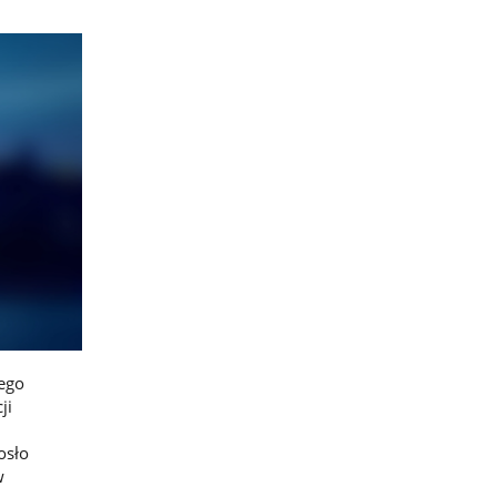
łego
ji
osło
w