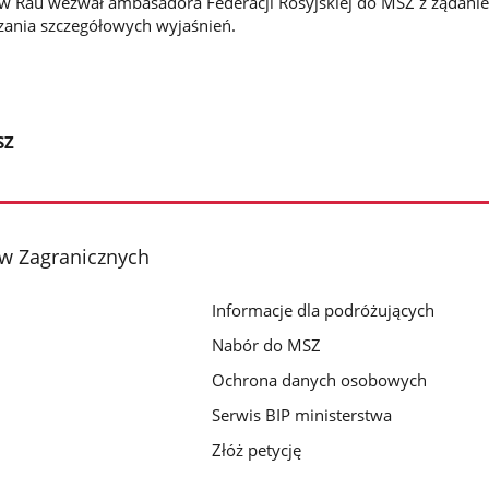
ew Rau wezwał ambasadora Federacji Rosyjskiej do MSZ z żądani
zania szczegółowych wyjaśnień.
SZ
aw Zagranicznych
Informacje dla podróżujących
Nabór do MSZ
Ochrona danych osobowych
Serwis BIP ministerstwa
Złóż petycję