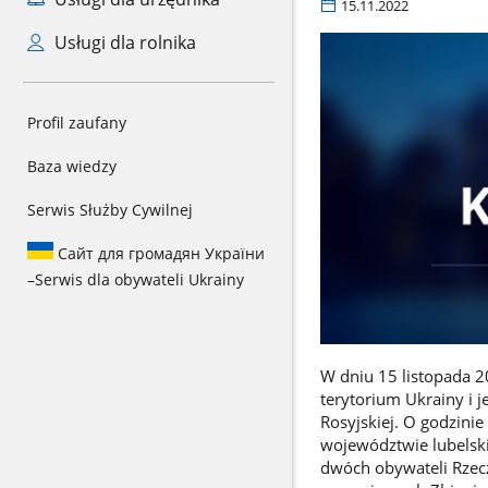
15.11.2022
Usługi dla rolnika
Profil zaufany
Baza wiedzy
Serwis Służby Cywilnej
Сайт для громадян України
–
Serwis dla obywateli Ukrainy
W dniu 15 listopada 2
terytorium Ukrainy i j
Rosyjskiej. O godzini
województwie lubelski
dwóch obywateli Rzecz