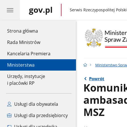
gov.pl
gov.pl
Serwis Rzeczypospolitej Polski
gov.pl
Strona główna
Rada Ministrów
Kancelaria Premiera
Ministerstwa
Ministerstwo Spra
Urzędy, instytucje
Powrót
i placówki RP
Komunik
ambasado
Usługi dla obywatela
MSZ
Usługi dla przedsiębiorcy
Usługi dla urzędnika