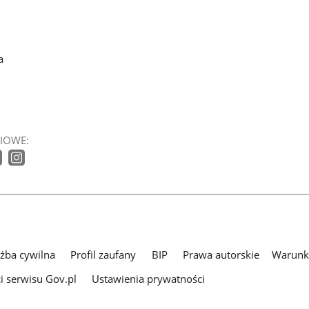
a
IOWE:
użba cywilna
Profil zaufany
BIP
Prawa autorskie
Warunki
i serwisu Gov.pl
Ustawienia prywatności