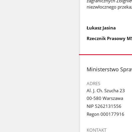
zagranicznych Zbigni
niezwłocznego przeka
Łukasz Jasina
Rzecznik Prasowy M
stopka
Ministerstwo Spr
ADRES
Al. J. Ch. Szucha 23
00-580 Warszawa
NIP 5262131556
Regon 000177916
KONTAKT