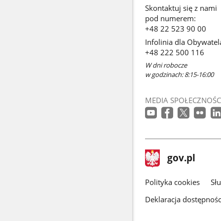
Skontaktuj się z nami
pod numerem:
+48 22 523 90 00
Infolinia dla Obywatel
+48 222 500 116
W dni robocze
w godzinach: 8:15-16:00
MEDIA SPOŁECZNOŚC
stopka
Strona
gov.pl
gov.pl
główna
gov.pl
Polityka cookies
Sł
Deklaracja dostępnośc