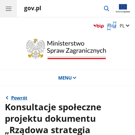
gov.pl
przejdź
do
wyszukiwar
Otwórz
Zmień 
PL
okno
z
tłumaczem
języka
migowego
MENU
Powrót
Konsultacje społeczne
projektu dokumentu
„Rządowa strategia