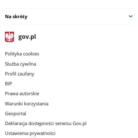
Na skróty
stopka
Strona
gov.pl
gov.pl
główna
gov.pl
Polityka cookies
Służba cywilna
Profil zaufany
BIP
Prawa autorskie
Warunki korzystania
Geoportal
Deklaracja dostępności serwisu Gov.pl
Ustawienia prywatności