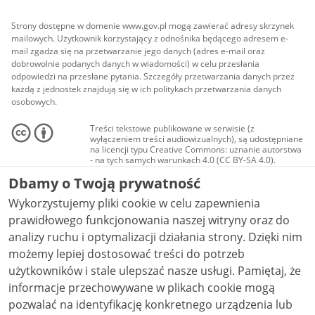
Strony dostępne w domenie www.gov.pl mogą zawierać adresy skrzynek
mailowych. Użytkownik korzystający z odnośnika będącego adresem e-
mail zgadza się na przetwarzanie jego danych (adres e-mail oraz
dobrowolnie podanych danych w wiadomości) w celu przesłania
odpowiedzi na przesłane pytania. Szczegóły przetwarzania danych przez
każdą z jednostek znajdują się w ich politykach przetwarzania danych
osobowych.
Treści tekstowe publikowane w serwisie (z
wyłączeniem treści audiowizualnych), są udostępniane
na licencji typu Creative Commons: uznanie autorstwa
- na tych samych warunkach 4.0 (CC BY-SA 4.0).
Materiały audiowizualne, w tym zdjęcia, materiały
Dbamy o Twoją prywatność
audio i wideo, są udostępniane na licencji typu
Creative Commons: uznanie autorstwa użycie
Wykorzystujemy pliki cookie w celu zapewnienia
niekomercyjne - bez utworów zależnych 4.0 (CC BY-
NC-ND 4.0), o ile nie jest to stwierdzone inaczej.
prawidłowego funkcjonowania naszej witryny oraz do
analizy ruchu i optymalizacji działania strony. Dzięki nim
możemy lepiej dostosować treści do potrzeb
użytkowników i stale ulepszać nasze usługi. Pamiętaj, że
informacje przechowywane w plikach cookie mogą
pozwalać na identyfikację konkretnego urządzenia lub