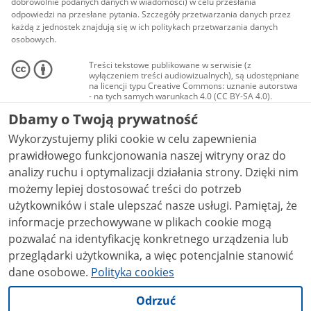
dobrowolnie podanych danych w wiadomości) w celu przesłania
odpowiedzi na przesłane pytania. Szczegóły przetwarzania danych przez
każdą z jednostek znajdują się w ich politykach przetwarzania danych
osobowych.
Treści tekstowe publikowane w serwisie (z
wyłączeniem treści audiowizualnych), są udostępniane
na licencji typu Creative Commons: uznanie autorstwa
- na tych samych warunkach 4.0 (CC BY-SA 4.0).
Materiały audiowizualne, w tym zdjęcia, materiały
Dbamy o Twoją prywatność
audio i wideo, są udostępniane na licencji typu
Creative Commons: uznanie autorstwa użycie
Wykorzystujemy pliki cookie w celu zapewnienia
niekomercyjne - bez utworów zależnych 4.0 (CC BY-
NC-ND 4.0), o ile nie jest to stwierdzone inaczej.
prawidłowego funkcjonowania naszej witryny oraz do
analizy ruchu i optymalizacji działania strony. Dzięki nim
możemy lepiej dostosować treści do potrzeb
użytkowników i stale ulepszać nasze usługi. Pamiętaj, że
informacje przechowywane w plikach cookie mogą
pozwalać na identyfikację konkretnego urządzenia lub
przeglądarki użytkownika, a więc potencjalnie stanowić
dane osobowe.
Polityka cookies
Odrzuć