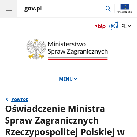
gov.pl
przejdź
do
wyszukiwar
Otwórz
Zmień 
PL
okno
z
tłumaczem
języka
migowego
MENU
Powrót
Oświadczenie Ministra
Spraw Zagranicznych
Rzeczypospolitej Polskiej w