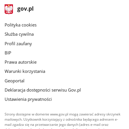
stopka
Strona
gov.pl
gov.pl
główna
gov.pl
Polityka cookies
Służba cywilna
Profil zaufany
BIP
Prawa autorskie
Warunki korzystania
Geoportal
Deklaracja dostępności serwisu Gov.pl
Ustawienia prywatności
Strony dostępne w domenie www.gov.pl mogą zawierać adresy skrzynek
mailowych. Użytkownik korzystający z odnośnika będącego adresem e-
mail zgadza się na przetwarzanie jego danych (adres e-mail oraz