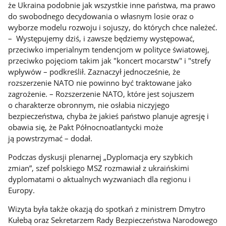
że Ukraina podobnie jak wszystkie inne państwa, ma prawo
do swobodnego decydowania o własnym losie oraz o
wyborze modelu rozwoju i sojuszy, do których chce należeć.
– Występujemy dziś, i zawsze będziemy występować,
przeciwko imperialnym tendencjom w polityce światowej,
przeciwko pojęciom takim jak "koncert mocarstw" i "strefy
wpływów – podkreślił. Zaznaczył jednocześnie, że
rozszerzenie NATO nie powinno być traktowane jako
zagrożenie. – Rozszerzenie NATO, które jest sojuszem
o charakterze obronnym, nie osłabia niczyjego
bezpieczeństwa, chyba że jakieś państwo planuje agresję i
obawia się, że Pakt Północnoatlantycki może
ją powstrzymać – dodał.
Podczas dyskusji plenarnej „Dyplomacja ery szybkich
zmian”, szef polskiego MSZ rozmawiał z ukraińskimi
dyplomatami o aktualnych wyzwaniach dla regionu i
Europy.
Wizyta była także okazją do spotkań z ministrem Dmytro
Kułebą oraz Sekretarzem Rady Bezpieczeństwa Narodowego