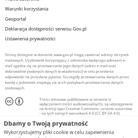
Warunki korzystania
Geoportal
Deklaracja dostępności serwisu Gov.pl
Ustawienia prywatności
Strony dostępne w domenie www.gov.pl mogą zawierać adresy skrzynek
mailowych. Użytkownik korzystający z odnośnika będącego adresem e-
mail zgadza się na przetwarzanie jego danych (adres e-mail oraz
dobrowolnie podanych danych w wiadomości) w celu przesłania
odpowiedzi na przesłane pytania. Szczegóły przetwarzania danych przez
każdą z jednostek znajdują się w ich politykach przetwarzania danych
osobowych.
Treści tekstowe publikowane w serwisie (z
wyłączeniem treści audiowizualnych), są udostępniane
na licencji typu Creative Commons: uznanie autorstwa
- na tych samych warunkach 4.0 (CC BY-SA 4.0).
Materiały audiowizualne, w tym zdjęcia, materiały
Dbamy o Twoją prywatność
audio i wideo, są udostępniane na licencji typu
Creative Commons: uznanie autorstwa użycie
Wykorzystujemy pliki cookie w celu zapewnienia
niekomercyjne - bez utworów zależnych 4.0 (CC BY-
NC-ND 4.0), o ile nie jest to stwierdzone inaczej.