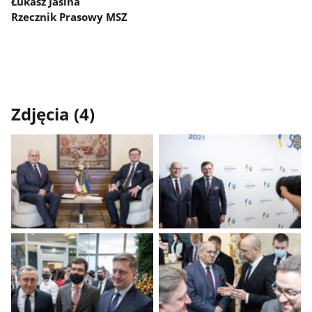
Łukasz Jasina
Rzecznik Prasowy MSZ
Zdjęcia (4)
Pokaż
Pokaż
zdjęcie
zdjęcie
1
2
z
z
galerii.
galerii.