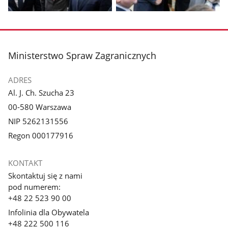
Pokaż
Pokaż
zdjęcie
zdjęcie
3
4
z
z
stopka
Ministerstwo Spraw Zagranicznych
galerii.
galerii.
ADRES
Al. J. Ch. Szucha 23
00-580 Warszawa
NIP 5262131556
Regon 000177916
KONTAKT
Skontaktuj się z nami
pod numerem:
+48 22 523 90 00
Infolinia dla Obywatela
+48 222 500 116