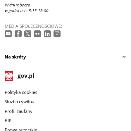
W dni robocze
w godzinach: 8:15-16:00
MEDIA SPOŁECZNOŚCIOWE:
Na skróty
stopka
Strona
gov.pl
gov.pl
główna
gov.pl
Polityka cookies
Służba cywilna
Profil zaufany
BIP
Prawa autorskie