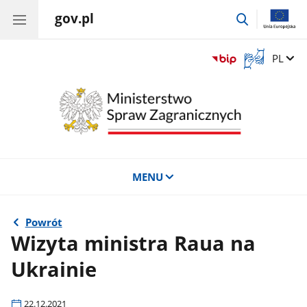
gov.pl
przejdź
do
wyszukiwar
Otwórz
Zmień 
PL
okno
z
tłumaczem
języka
migowego
MENU
Powrót
Wizyta ministra Raua na
Ukrainie
22.12.2021