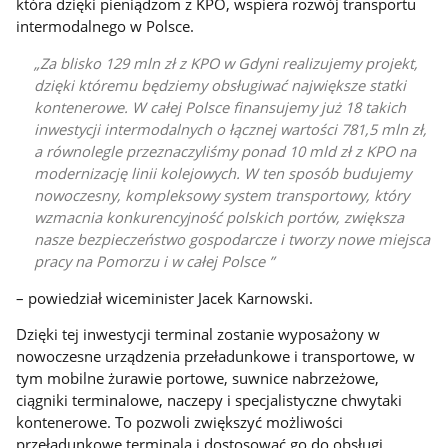
która dzięki pieniądzom z KPO, wspiera rozwój transportu
intermodalnego w Polsce.
Za blisko 129 mln zł z KPO w Gdyni realizujemy projekt,
dzięki któremu będziemy obsługiwać największe statki
kontenerowe. W całej Polsce finansujemy już 18 takich
inwestycji intermodalnych o łącznej wartości 781,5 mln zł,
a równolegle przeznaczyliśmy ponad 10 mld zł z KPO na
modernizację linii kolejowych. W ten sposób budujemy
nowoczesny, kompleksowy system transportowy, który
wzmacnia konkurencyjność polskich portów, zwiększa
nasze bezpieczeństwo gospodarcze i tworzy nowe miejsca
pracy na Pomorzu i w całej Polsce
– powiedział wiceminister Jacek Karnowski.
Dzięki tej inwestycji terminal zostanie wyposażony w
nowoczesne urządzenia przeładunkowe i transportowe, w
tym mobilne żurawie portowe, suwnice nabrzeżowe,
ciągniki terminalowe, naczepy i specjalistyczne chwytaki
kontenerowe. To pozwoli zwiększyć możliwości
przeładunkowe terminala i dostosować go do obsługi