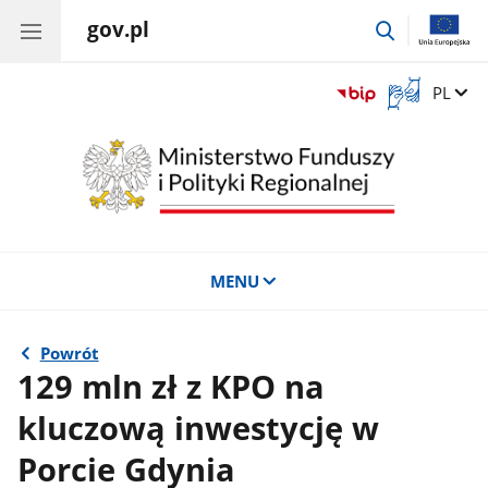
gov.pl
przejdź
do
wyszukiwar
Otwórz
Zmień 
PL
okno
z
tłumaczem
języka
migowego
MENU
Powrót
129 mln zł z KPO na
kluczową inwestycję w
Porcie Gdynia