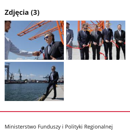
Zdjęcia (3)
Pokaż
Pokaż
zdjęcie
zdjęcie
1
2
z
z
galerii.
galerii.
Pokaż
zdjęcie
3
z
stopka
Ministerstwo Funduszy i Polityki Regionalnej
galerii.