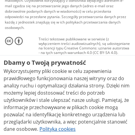
mailowych. Użytkownik korzystający z odnośnika będącego adresem e-
mail zgadza się na przetwarzanie jego danych (adres e-mail oraz
dobrowolnie podanych danych w wiadomości) w celu przesłania
odpowiedzi na przesłane pytania. Szczegóły przetwarzania danych przez
każdą z jednostek znajdują się w ich politykach przetwarzania danych
osobowych.
Treści tekstowe publikowane w serwisie (z
wyłączeniem treści audiowizualnych), są udostępniane
na licencji typu Creative Commons: uznanie autorstwa
- na tych samych warunkach 4.0 (CC BY-SA 4.0).
Materiały audiowizualne, w tym zdjęcia, materiały
Dbamy o Twoją prywatność
audio i wideo, są udostępniane na licencji typu
Creative Commons: uznanie autorstwa użycie
Wykorzystujemy pliki cookie w celu zapewnienia
niekomercyjne - bez utworów zależnych 4.0 (CC BY-
NC-ND 4.0), o ile nie jest to stwierdzone inaczej.
prawidłowego funkcjonowania naszej witryny oraz do
analizy ruchu i optymalizacji działania strony. Dzięki nim
możemy lepiej dostosować treści do potrzeb
użytkowników i stale ulepszać nasze usługi. Pamiętaj, że
informacje przechowywane w plikach cookie mogą
pozwalać na identyfikację konkretnego urządzenia lub
przeglądarki użytkownika, a więc potencjalnie stanowić
dane osobowe.
Polityka cookies