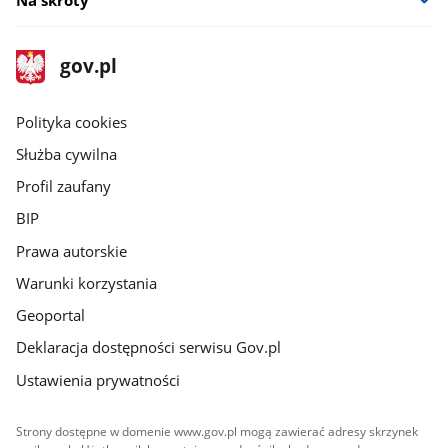
Na skróty
stopka
Strona
gov.pl
gov.pl
główna
gov.pl
Polityka cookies
Służba cywilna
Profil zaufany
BIP
Prawa autorskie
Warunki korzystania
Geoportal
Deklaracja dostępności serwisu Gov.pl
Ustawienia prywatności
Strony dostępne w domenie www.gov.pl mogą zawierać adresy skrzynek