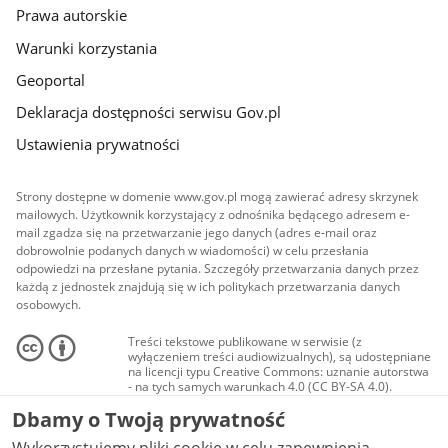
Prawa autorskie
Warunki korzystania
Geoportal
Deklaracja dostępności serwisu Gov.pl
Ustawienia prywatności
Strony dostępne w domenie www.gov.pl mogą zawierać adresy skrzynek
mailowych. Użytkownik korzystający z odnośnika będącego adresem e-
mail zgadza się na przetwarzanie jego danych (adres e-mail oraz
dobrowolnie podanych danych w wiadomości) w celu przesłania
odpowiedzi na przesłane pytania. Szczegóły przetwarzania danych przez
każdą z jednostek znajdują się w ich politykach przetwarzania danych
osobowych.
Treści tekstowe publikowane w serwisie (z
wyłączeniem treści audiowizualnych), są udostępniane
na licencji typu Creative Commons: uznanie autorstwa
- na tych samych warunkach 4.0 (CC BY-SA 4.0).
Materiały audiowizualne, w tym zdjęcia, materiały
Dbamy o Twoją prywatność
audio i wideo, są udostępniane na licencji typu
Creative Commons: uznanie autorstwa użycie
niekomercyjne - bez utworów zależnych 4.0 (CC BY-