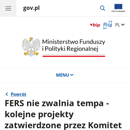
gov.pl
przejdź
do
wyszukiwar
Otwórz
Zmień 
PL
okno
z
tłumaczem
języka
migowego
MENU
Powrót
FERS nie zwalnia tempa -
kolejne projekty
zatwierdzone przez Komitet