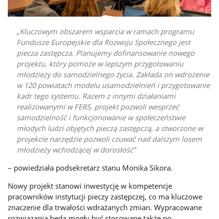
Kluczowym obszarem wsparcia w ramach programu
Fundusze Europejskie dla Rozwoju Społecznego jest
piecza zastępcza. Planujemy dofinansowanie nowego
projektu, który pomoże w lepszym przygotowaniu
młodzieży do samodzielnego życia. Zakłada on wdrożenie
w 120 powiatach modelu usamodzielnień i przygotowanie
kadr tego systemu. Razem z innymi działaniami
realizowanymi w FERS, projekt pozwoli wesprzeć
samodzielność i funkcjonowanie w społeczeństwie
młodych ludzi objętych pieczą zastępczą, a stworzone w
projekcie narzędzie pozwoli czuwać nad dalszym losem
młodzieży wchodzącej w dorosłość
– powiedziała podsekretarz stanu Monika Sikora.
Nowy projekt stanowi inwestycję w kompetencje
pracowników instytucji pieczy zastępczej, co ma kluczowe
znaczenie dla trwałości wdrażanych zmian. Wypracowane
rozwiązania będą mogły być stosowane także po