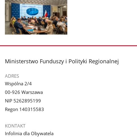
Pokaż
zdjęcie
1
z
stopka
Ministerstwo Funduszy i Polityki Regionalnej
galerii.
ADRES
Wspólna 2/4
00-926 Warszawa
NIP 5262895199
Regon 140315583
KONTAKT
Infolinia dla Obywatela