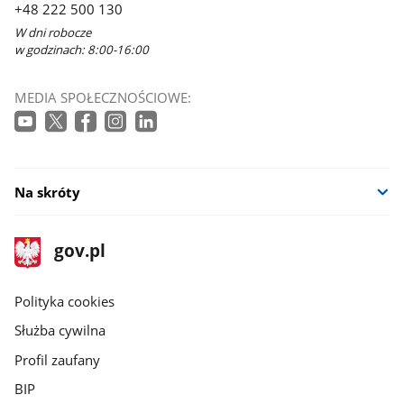
+48 222 500 130
W dni robocze
w godzinach: 8:00-16:00
MEDIA SPOŁECZNOŚCIOWE:
Na skróty
stopka
Strona
gov.pl
gov.pl
główna
gov.pl
Polityka cookies
Służba cywilna
Profil zaufany
BIP