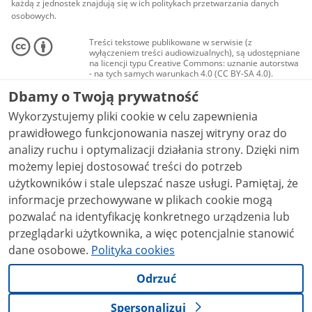
każdą z jednostek znajdują się w ich politykach przetwarzania danych
osobowych.
Treści tekstowe publikowane w serwisie (z
wyłączeniem treści audiowizualnych), są udostępniane
na licencji typu Creative Commons: uznanie autorstwa
- na tych samych warunkach 4.0 (CC BY-SA 4.0).
Materiały audiowizualne, w tym zdjęcia, materiały
Dbamy o Twoją prywatność
audio i wideo, są udostępniane na licencji typu
Creative Commons: uznanie autorstwa użycie
Wykorzystujemy pliki cookie w celu zapewnienia
niekomercyjne - bez utworów zależnych 4.0 (CC BY-
NC-ND 4.0), o ile nie jest to stwierdzone inaczej.
prawidłowego funkcjonowania naszej witryny oraz do
analizy ruchu i optymalizacji działania strony. Dzięki nim
możemy lepiej dostosować treści do potrzeb
użytkowników i stale ulepszać nasze usługi. Pamiętaj, że
informacje przechowywane w plikach cookie mogą
pozwalać na identyfikację konkretnego urządzenia lub
przeglądarki użytkownika, a więc potencjalnie stanowić
dane osobowe.
Polityka cookies
Odrzuć
Spersonalizuj