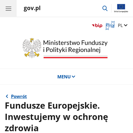
gov.pl
przejdź
do
wyszukiwar
Otwórz
Zmień 
PL
okno
z
tłumaczem
języka
migowego
MENU
Powrót
Fundusze Europejskie.
Inwestujemy w ochronę
zdrowia