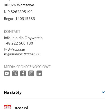
00-926 Warszawa
NIP 5262895199
Regon 140315583
KONTAKT
Infolinia dla Obywatela
+48 222 500 130
W dni robocze
w godzinach: 8:00-16:00
MEDIA SPOŁECZNOŚCIOWE:
Na skróty
stopka
Strona
gov.pl