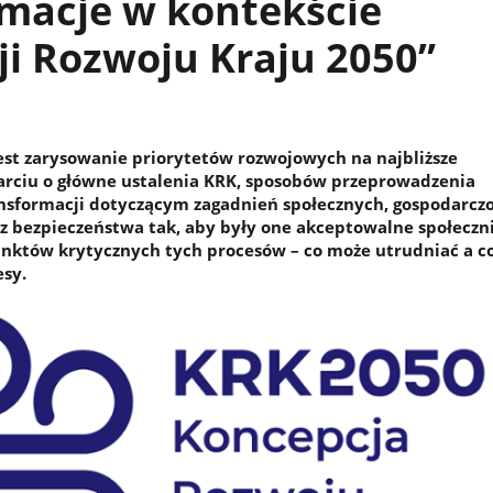
rmacje w kontekście
i Rozwoju Kraju 2050”
st zarysowanie priorytetów rozwojowych na najbliższe
parciu o główne ustalenia KRK, sposobów przeprowadzenia
nsformacji dotyczącym zagadnień społecznych, gospodarczo
 bezpieczeństwa tak, aby były one akceptowalne społeczni
nktów krytycznych tych procesów – co może utrudniać a c
esy.