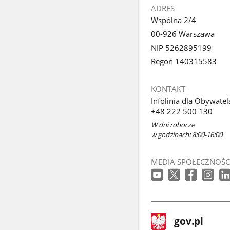
ADRES
Wspólna 2/4
00-926 Warszawa
NIP 5262895199
Regon 140315583
KONTAKT
Infolinia dla Obywatel
+48 222 500 130
W dni robocze
w godzinach: 8:00-16:00
MEDIA SPOŁECZNOŚC
stopka
Strona
gov.pl
gov.pl