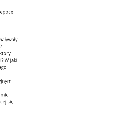
w epoce
iaływały
?
ktory
? W jaki
ego
yjnym
emie
cej się