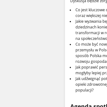
Dyskusja będzie zor
Co jest kluczowe 
coraz większej ni
Jakie wyzwania bę
dziedzinach koni
transformacji w 
na społeczeństw
Co może być nowy
przemysłu w Polsc
sposób Polska mo
rozwoju gospoda
Jak poprawić per
mogłyby lepiej p
Jak udźwignąć pot
opieki zdrowotnej
populacji?
Agenda spot