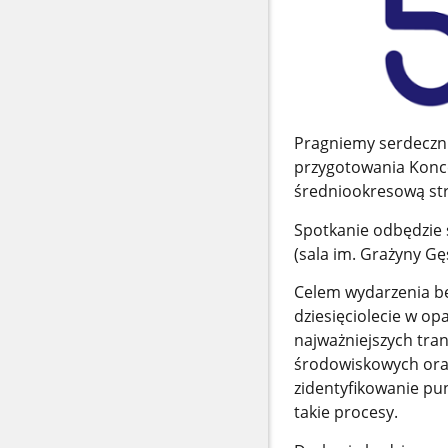
Pragniemy serdecznie
przygotowania Konce
średniookresową str
Spotkanie odbędzie s
(sala im. Grażyny Gęs
Celem wydarzenia bę
dziesięciolecie w o
najważniejszych tra
środowiskowych oraz
zidentyfikowanie pu
takie procesy.