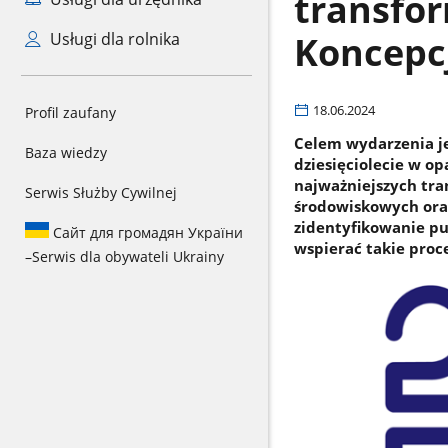
transfo
Koncepcj
Usługi dla rolnika
18.06.2024
Profil zaufany
Celem wydarzenia je
Baza wiedzy
dziesięciolecie w o
najważniejszych tra
Serwis Służby Cywilnej
środowiskowych oraz
zidentyfikowanie pu
Сайт для громадян України
wspierać takie proc
–
Serwis dla obywateli Ukrainy