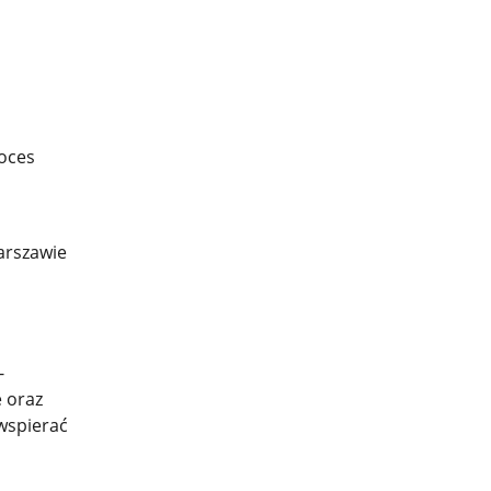
roces
Warszawie
-
 oraz
wspierać