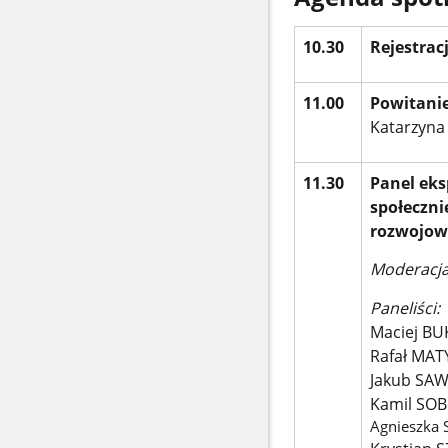
10.30
Rejestrac
11.00
Powitanie
Katarzyna
11.30
Panel eks
społeczn
rozwojow
Moderacja
Paneliści:
Maciej BU
Rafał MAT
Jakub SAW
Kamil SOB
Agnieszka 