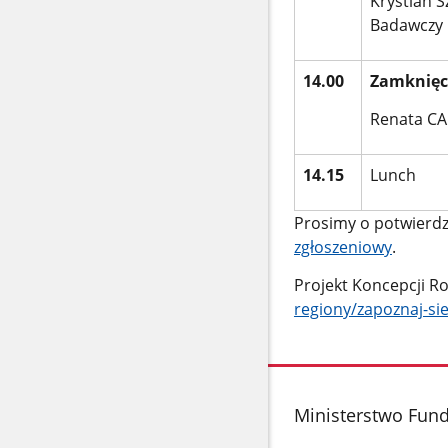
Krystian 
Badawczy
14.00
Zamknięci
Renata CA
14.15
Lunch
Prosimy o potwierdz
zgłoszeniowy
.
Projekt Koncepcji R
regiony/zapoznaj-si
stopka
Ministerstwo Fundu