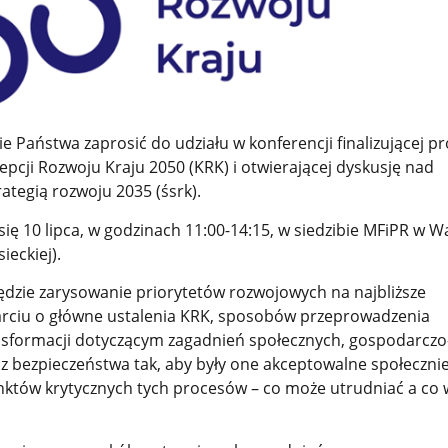
 Państwa zaprosić do udziału w konferencji finalizującej p
pcji Rozwoju Kraju 2050 (KRK) i otwierającej dyskusję nad
ategią rozwoju 2035 (śsrk).
ię 10 lipca, w godzinach 11:00-14:15, w siedzibie MFiPR w 
ieckiej).
dzie zarysowanie priorytetów rozwojowych na najbliższe
parciu o główne ustalenia KRK, sposobów przeprowadzenia
nsformacji dotyczącym zagadnień społecznych, gospodarczo
 bezpieczeństwa tak, aby były one akceptowalne społecznie
nktów krytycznych tych procesów – co może utrudniać a co 