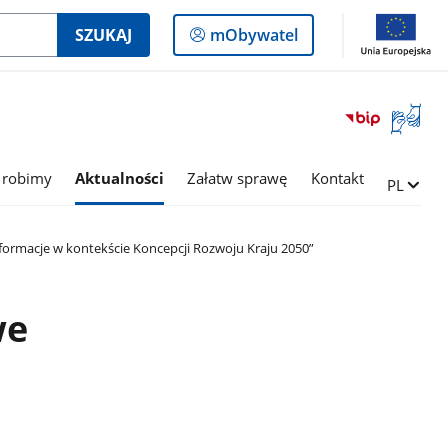
Logowanie
SZUKAJ
mObywatel
do
panelu
Otwórz
okno
z
tłumac
 robimy
Aktualności
Załatw sprawę
Kontakt
Zmień ję
PL
języka
migowe
sformacje w kontekście Koncepcji Rozwoju Kraju 2050”
we