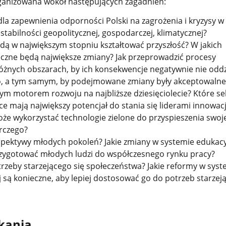
ganizowana wokół następujących zagadnień:
dla zapewnienia odporności Polski na zagrożenia i kryzysy 
estabilności geopolitycznej, gospodarczej, klimatycznej?
dą w największym stopniu kształtować przyszłość? W jakich
eczne będą największe zmiany? Jak przeprowadzić procesy
różnych obszarach, by ich konsekwencje negatywnie nie oddz
o, a tym samym, by podejmowane zmiany były akceptowalne
m motorem rozwoju na najbliższe dziesięciolecie? Które se
e mają największy potencjał do stania się liderami innowacji
że wykorzystać technologie zielone do przyspieszenia swoj
rczego?
spektywy młodych pokoleń? Jakie zmiany w systemie edukac
rzygotować młodych ludzi do współczesnego rynku pracy?
rzeby starzejącego się społeczeństwa? Jakie reformy w syst
 są konieczne, aby lepiej dostosować go do potrzeb starzeją
kania