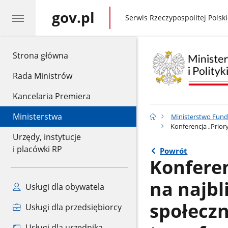
gov.pl
gov.pl
Serwis Rzeczypospolitej Polski
gov.pl
Strona główna
Rada Ministrów
Kancelaria Premiera
Ministerstwa
Ministerstwo Fundu
Konferencja „Priory
Urzędy, instytucje
i placówki RP
Powrót
Konferen
na najbli
Usługi dla obywatela
społecz
Usługi dla przedsiębiorcy
Usługi dla urzędnika