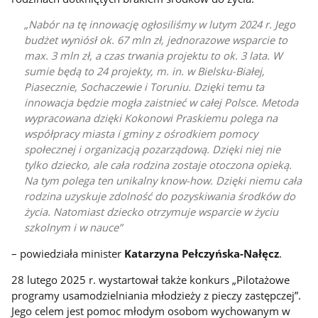
Nabór na tę innowację ogłosiliśmy w lutym 2024 r. Jego
budżet wyniósł ok. 67 mln zł, jednorazowe wsparcie to
max. 3 mln zł, a czas trwania projektu to ok. 3 lata. W
sumie będą to 24 projekty, m. in. w Bielsku-Białej,
Piasecznie, Sochaczewie i Toruniu. Dzięki temu ta
innowacja będzie mogła zaistnieć w całej Polsce. Metoda
wypracowana dzięki Kokonowi Praskiemu polega na
współpracy miasta i gminy z ośrodkiem pomocy
społecznej i organizacją pozarządową. Dzięki niej nie
tylko dziecko, ale cała rodzina zostaje otoczona opieką.
Na tym polega ten unikalny know-how. Dzięki niemu cała
rodzina uzyskuje zdolność do pozyskiwania środków do
życia. Natomiast dziecko otrzymuje wsparcie w życiu
szkolnym i w nauce
– powiedziała minister
Katarzyna Pełczyńska-Nałęcz
.
28 lutego 2025 r. wystartował także konkurs „Pilotażowe
programy usamodzielniania młodzieży z pieczy zastępczej”.
Jego celem jest pomoc młodym osobom wychowanym w