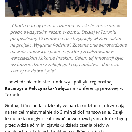
Chodzi o to by pomóc dzieciom w szkole, rodzicom w
pracy, a wszystkim razem w domu. Dzisiaj w Toruniu
podpisaliśmy 12 umów na rozstrzygnięty właśnie nabór
na projekt „Wygrana Rodzina”. Zostaną one wprowadzone
na wzór innowacji społecznej, którą zrealizowano w
warszawskim Kokonie Praskim. Celem tej innowacji było
wydobycie dzieci z zaklętego kręgu ubóstwa i danie im
szansy na dobre życie
– powiedziała minister funduszy i polityki regionalnej
Katarzyna Pełczyńska-Nałęcz
na konferencji prasowej w
Toruniu.
Gminy, które będą udzielały wsparcia rodzinom, otrzymają
na ten cel maksymalnie do 3 mln zł dofinansowania. Dzięki
temu będą mogły zrealizować nowe rozwiązania, które będą
przeciwdziałać m.in. zjawisku dziedziczenia biedy w
rodzinach dotkniętych brakiem środków do życia.