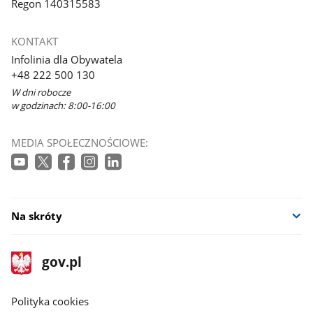
Regon 140315583
KONTAKT
Infolinia dla Obywatela
+48 222 500 130
W dni robocze
w godzinach: 8:00-16:00
MEDIA SPOŁECZNOŚCIOWE:
Na skróty
stopka
Strona
gov.pl
gov.pl
główna
gov.pl
Polityka cookies