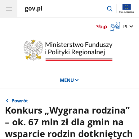
gov.pl
przejdź
do
wyszukiwar
Otwórz
Zmień 
PL
okno
z
tłumaczem
języka
migowego
MENU
Powrót
Konkurs „Wygrana rodzina”
– ok. 67 mln zł dla gmin na
wsparcie rodzin dotkniętych