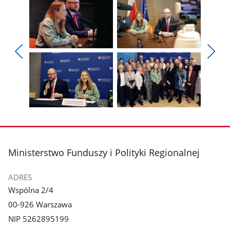
Pokaż
Pokaż
zdjęcie
zdjęcie
Pokaż
Poka
1
2
poprzednie
nest
z
z
zdjęcia
zdjęc
galerii.
galerii.
Pokaż
Pokaż
zdjęcie
zdjęcie
3
4
z
z
stopka
Ministerstwo Funduszy i Polityki Regionalnej
galerii.
galerii.
ADRES
Wspólna 2/4
00-926 Warszawa
NIP 5262895199