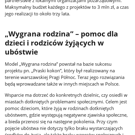
partnerstwie z lokalnymi organizacjami pozarządowymi.
Maksymalny budżet każdego z projektów to 3 mln zł, a czas
jego realizacji to około trzy lata.
„Wygrana rodzina” – pomoc dla
dzieci i rodziców żyjących w
ubóstwie
Model „Wygrana rodzina” powstał na bazie sukcesu
projektu pn. „Praski kokon”, który był realizowany na
terenie warszawskiej Pragi Północ. Teraz jego rozwiązania
będą wprowadzane także w innych miejscach w Polsce.
Wsparcie ma dotrzeć do konkretnych dzielnic, czy osiedli w
miastach dotkniętych problemami społecznymi. Celem jest
pomoc dzieciom, które żyją w rodzinach dotkniętych
ubóstwem, gdzie występują negatywne zjawiska społeczne,
a bieda przenosi się na następne pokolenia. Przy czym
pojęcie ubóstwa nie dotyczy tylko braku wystarczających
środków do życia, ale także braku wzorców społecznych i