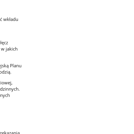
ić wkładu
łęcz
 w jakich
jską Planu
odzią.
iowej,
dzinnych.
anych
rzekazania