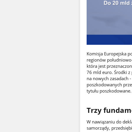
Komisja Europejska po
regionów południowo-z
która jest przeznaczo
76 mld euro. Środki z
na nowych zasadach - s
poszkodowanych przez 
tytułu poszkodowane
Trzy fundam
W nawiązaniu do dekla
samorządy, przedsięb