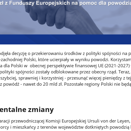
djęła decyzję o przekierowaniu środków z polityki spójności na 
achodniej Polski, które ucierpiały w wyniku powodzi. Korzystamy
na dla Polski w obecnej perspektywie finansowej UE (2021-2027)
 polityki spójności zostały odblokowane przez obecny rząd. Tera
zybciej, sprawniej i korzystniej - przesunąć więcej pieniędzy z tej
powódź - nawet do 20 mld zł. Pozostałe regiony Polski nie będą
.
entalne zmiany
racji przewodniczącej Komisji Europejskiej Ursuli von der Leyen,
iorcy i mieszkańcy z terenów województw dotkniętych powodzią