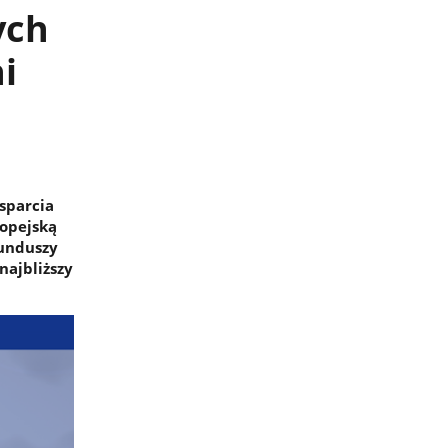
ych
i
sparcia
ropejską
unduszy
najbliższy