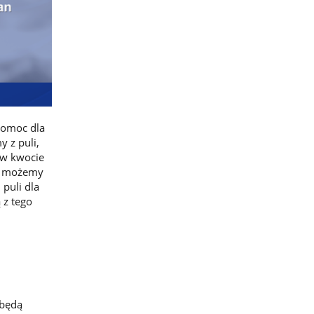
pomoc dla
 z puli,
 w kwocie
z, możemy
 puli dla
 z tego
 będą