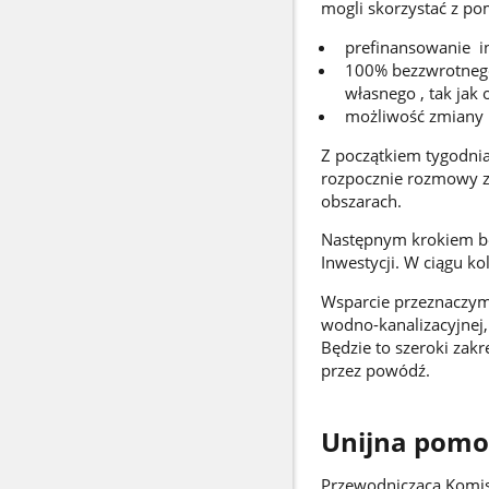
mogli skorzystać z p
prefinansowanie in
100% bezzwrotnego
własnego , tak jak 
możliwość zmiany r
Z początkiem tygodnia 
rozpocznie rozmowy z
obszarach.
Następnym krokiem będ
Inwestycji. W ciągu k
Wsparcie przeznaczymy
wodno-kanalizacyjnej
Będzie to szeroki zak
przez powódź.
Unijna pomo
Przewodnicząca Komisj