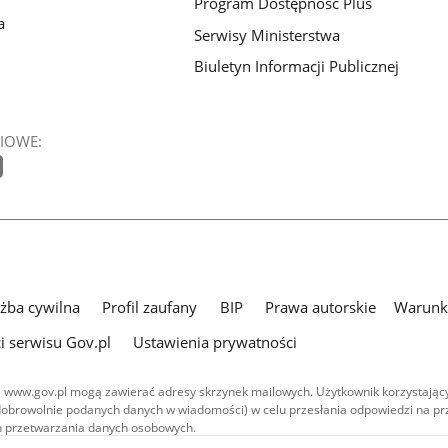
Program Dostępność Plus
a
Serwisy Ministerstwa
Biuletyn Informacji Publicznej
IOWE:
użba cywilna
Profil zaufany
BIP
Prawa autorskie
Warunki
i serwisu Gov.pl
Ustawienia prywatności
 www.gov.pl mogą zawierać adresy skrzynek mailowych. Użytkownik korzystający
dobrowolnie podanych danych w wiadomości) w celu przesłania odpowiedzi na prz
ach przetwarzania danych osobowych.