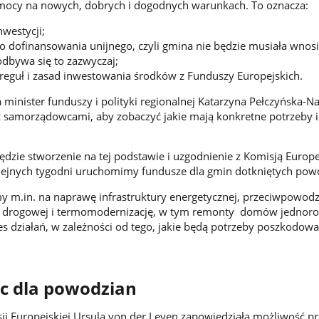
omocy na nowych, dobrych i dogodnych warunkach. To oznacza:
westycji;
 dofinansowania unijnego, czyli gmina nie będzie musiała wnos
odbywa się to zazwyczaj;
eguł i zasad inwestowania środków z Funduszy Europejskich.
minister funduszy i polityki regionalnej Katarzyna Pełczyńska-Na
 samorządowcami, aby zobaczyć jakie mają konkretne potrzeby i
zie stworzenie na tej podstawie i uzgodnienie z Komisją Europe
olejnych tygodni uruchomimy fundusze dla gmin dotkniętych pow
 m.in. na naprawę infrastruktury energetycznej, przeciwpowodz
, drogowej i termomodernizację, w tym remonty domów jednoro
res działań, w zależności od tego, jakie będą potrzeby poszkodow
c dla powodzian
i Europejskiej Ursula von der Leyen zapowiedziała możliwość p