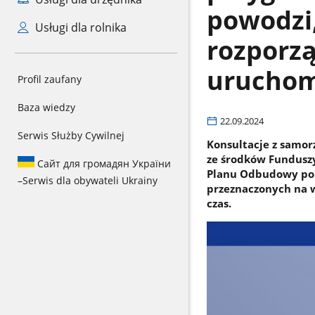
powodzi
Usługi dla rolnika
rozporzą
uruchom
Profil zaufany
Baza wiedzy
22.09.2024
Serwis Służby Cywilnej
Konsultacje z samo
ze środków Funduszy
Сайт для громадян України
Planu Odbudowy po 
–
Serwis dla obywateli Ukrainy
przeznaczonych na w
czas.