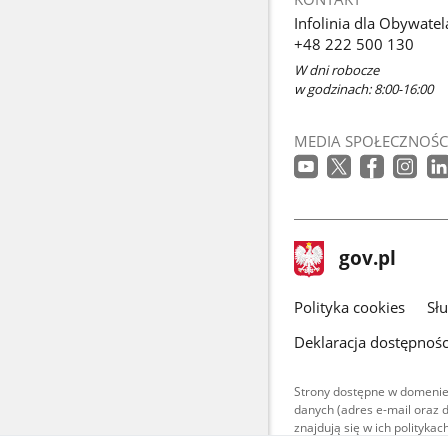
Infolinia dla Obywatel
+48 222 500 130
W dni robocze
w godzinach: 8:00-16:00
MEDIA SPOŁECZNOŚC
stopka
Strona
gov.pl
gov.pl
główna
gov.pl
Polityka cookies
Sł
Deklaracja dostępnośc
Strony dostępne w domenie
danych (adres e-mail oraz 
znajdują się w ich polityk