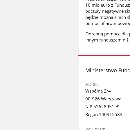
10 mld euro z Fundusz
odczuły negatywne sku
będzie można z nich sk
pomóc ofiarom powod
Odrębną pomocą dla po
innym funduszem niż F
stopka
Ministerstwo Fundu
ADRES
Wspólna 2/4
00-926 Warszawa
NIP 5262895199
Regon 140315583
KONTAKT