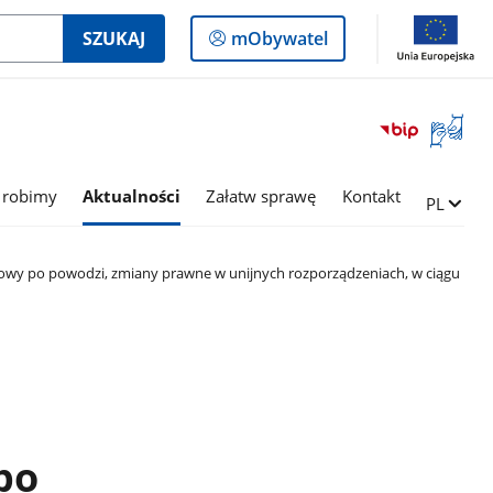
Logowanie
SZUKAJ
mObywatel
do
panelu
Otwórz
okno
z
tłumac
 robimy
Aktualności
Załatw sprawę
Kontakt
Zmień ję
PL
języka
migowe
y po powodzi, zmiany prawne w unijnych rozporządzeniach, w ciągu
po