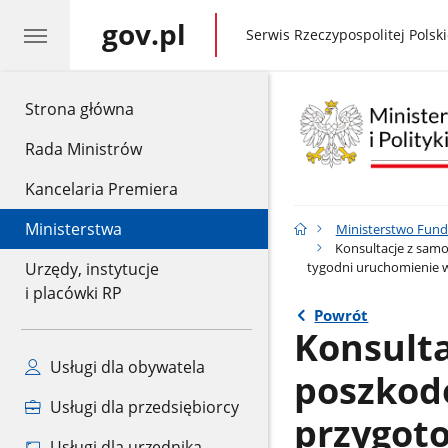
gov.pl
gov.pl
Serwis Rzeczypospolitej Polski
gov.pl
Strona główna
Rada Ministrów
Kancelaria Premiera
Ministerstwa
Ministerstwo Fundu
Konsultacje z sam
tygodni uruchomienie 
Urzędy, instytucje
i placówki RP
Powrót
Konsult
Usługi dla obywatela
poszkod
Usługi dla przedsiębiorcy
przygot
Usługi dla urzędnika