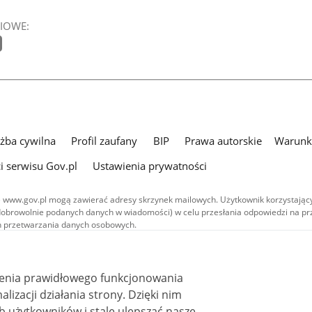
IOWE:
użba cywilna
Profil zaufany
BIP
Prawa autorskie
Warunki
i serwisu Gov.pl
Ustawienia prywatności
 www.gov.pl mogą zawierać adresy skrzynek mailowych. Użytkownik korzystający
dobrowolnie podanych danych w wiadomości) w celu przesłania odpowiedzi na prz
ach przetwarzania danych osobowych.
we publikowane w serwisie (z wyłączeniem treści audiowizualnych), są
 na licencji typu Creative Commons: uznanie autorstwa - na tych samych
 (CC BY-SA 4.0). Materiały audiowizualne, w tym zdjęcia, materiały audio i wideo
ienia prawidłowego funkcjonowania
ane na licencji typu Creative Commons: uznanie autorstwa użycie niekomercyjne 
i działania strony. Dzięki nim
ależnych 4.0 (CC BY-NC-ND 4.0), o ile nie jest to stwierdzone inaczej.
 użytkowników i stale ulepszać nasze