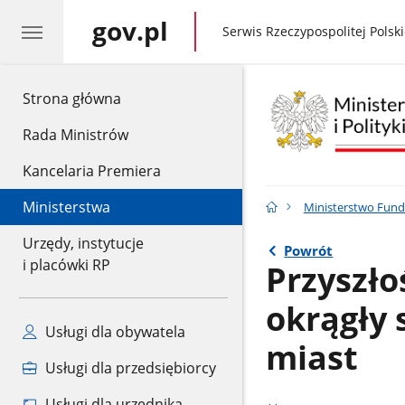
gov.pl
gov.pl
Serwis Rzeczypospolitej Polski
gov.pl
Strona główna
Rada Ministrów
Kancelaria Premiera
Ministerstwa
Ministerstwo Fundu
Urzędy, instytucje
Powrót
i placówki RP
Przyszło
okrągły 
Usługi dla obywatela
miast
Usługi dla przedsiębiorcy
Usługi dla urzędnika