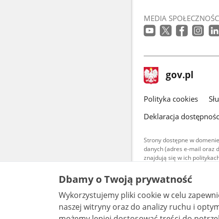
MEDIA SPOŁECZNOŚC
stopka
Strona
gov.pl
gov.pl
główna
gov.pl
Polityka cookies
Sł
Deklaracja dostępnośc
Strony dostępne w domenie
danych (adres e-mail oraz 
znajdują się w ich polityk
Treści teksto
Dbamy o Twoją prywatność
udostępniane
warunkach 4.0
Wykorzystujemy pliki cookie w celu zapewn
są udostępni
naszej witryny oraz do analizy ruchu i optymalizacj
bez utworów z
możemy lepiej dostosować treści do potrzeb