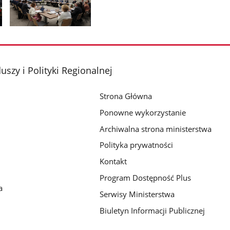
Pokaż
zdjęcie
2
z
szy i Polityki Regionalnej
galerii.
Strona Główna
Ponowne wykorzystanie
Archiwalna strona ministerstwa
Polityka prywatności
Kontakt
Program Dostępność Plus
a
Serwisy Ministerstwa
Biuletyn Informacji Publicznej