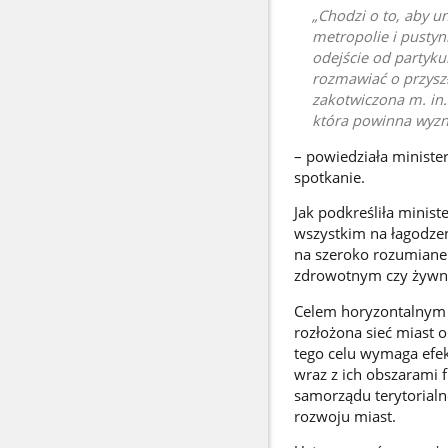
Chodzi o to, aby u
metropolie i pustyn
odejście od partyk
rozmawiać o przyszło
zakotwiczona m. in.
która powinna wyzna
– powiedziała minister
spotkanie.
Jak podkreśliła minist
wszystkim na łagodze
na szeroko rozumiane 
zdrowotnym czy żyw
Celem horyzontalnym s
rozłożona sieć miast o
tego celu wymaga efek
wraz z ich obszarami 
samorządu terytorial
rozwoju miast.