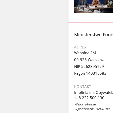
Pokaż
zdjęcie
1
z
stopka
Ministerstwo Fundu
galerii.
ADRES
Wspólna 2/4
00-926 Warszawa
NIP 5262895199
Regon 140315583
KONTAKT
Infolinia dla Obywatel
+48 222 500 130
W dni robocze
w godzinach: 8:00-16:00