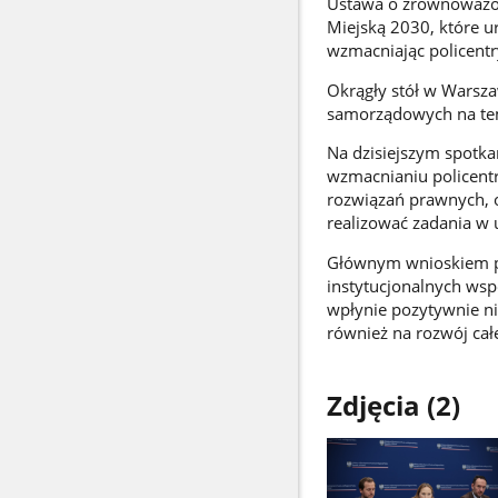
Ustawa o zrównoważon
Miejską 2030, które u
wzmacniając policentr
Okrągły stół w Warszaw
samorządowych na te
Na dzisiejszym spotka
wzmacnianiu policentr
rozwiązań prawnych, o
realizować zadania w
Głównym wnioskiem pł
instytucjonalnych ws
wpłynie pozytywnie nie
również na rozwój całe
Zdjęcia (2)