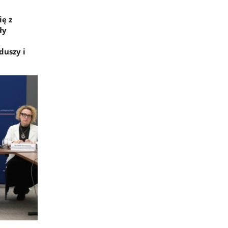
ię z
ły
uszy i