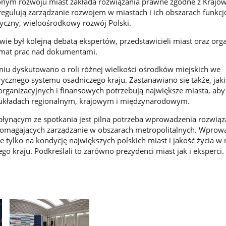
ym rozwoju miast zakłada rozwiązania prawne zgodne z Krajow
regulują zarządzanie rozwojem w miastach i ich obszarach funkcj
yczny, wieloośrodkowy rozwój Polski.
ie był kolejną debatą ekspertów, przedstawicieli miast oraz orga
mat prac nad dokumentami.
niu dyskutowano o roli różnej wielkości ośrodków miejskich we
ycznego systemu osadniczego kraju. Zastanawiano się także, jak
rganizacyjnych i finansowych potrzebują największe miasta, aby
 układach regionalnym, krajowym i międzynarodowym.
ynącym ze spotkania jest pilna potrzeba wprowadzenia rozwiąz
pomagających zarządzanie w obszarach metropolitalnych. Wprowa
 tylko na kondycję największych polskich miast i jakość życia w 
go kraju. Podkreślali to zarówno prezydenci miast jak i eksperci.