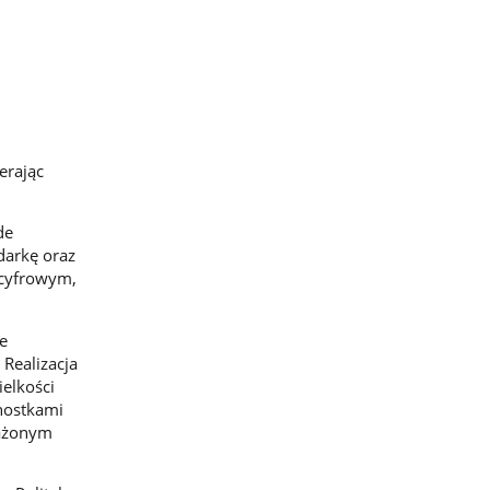
erając
de
darkę oraz
 cyfrowym,
e
 Realizacja
elkości
dnostkami
ważonym