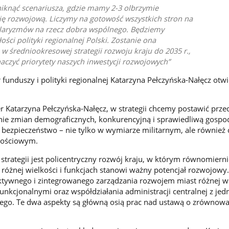
niknąć scenariusza, gdzie mamy 2-3 olbrzymie
ię rozwojową. Liczymy na gotowość wszystkich stron na
ularyzmów na rzecz dobra wspólnego. Będziemy
ści polityki regionalnej Polski. Zostanie ona
 w średniookresowej strategii rozwoju kraju do 2035 r.,
czyć priorytety naszych inwestycji rozwojowych
 funduszy i polityki regionalnej Katarzyna Pełczyńska-Nałęcz otwi
er Katarzyna Pełczyńska-Nałęcz, w strategii chcemy postawić prze
nie zmian demograficznych, konkurencyjną i sprawiedliwą gospo
bezpieczeństwo – nie tylko w wymiarze militarnym, ale również
nościowym.
trategii jest policentryczny rozwój kraju, w którym równomierni
 różnej wielkości i funkcjach stanowi ważny potencjał rozwojowy.
tywnego i zintegrowanego zarządzania rozwojem miast różnej wi
funkcjonalnymi oraz współdziałania administracji centralnej z je
nego. Te dwa aspekty są główną osią prac nad ustawą o zrówno