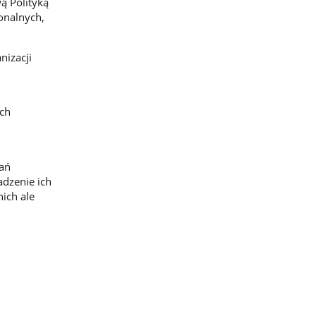
ą Polityką
onalnych,
nizacji
ich
ań
dzenie ich
nich ale