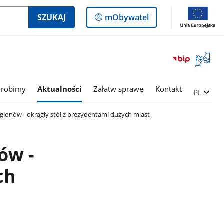
Logowanie
SZUKAJ
mObywatel
do
panelu
Otwórz
okno
z
tłumac
 robimy
Aktualności
Załatw sprawę
Kontakt
Zmień ję
PL
języka
migowe
regionów - okrągły stół z prezydentami dużych miast
ów -
ch