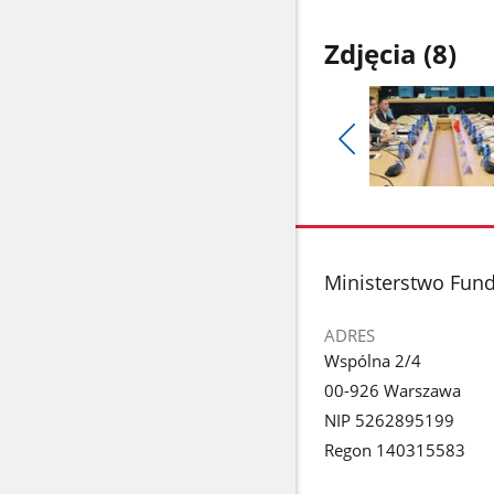
Zdjęcia (8)
Pokaż
poprzednie
Pokaż
zdjęcia
zdjęcie
1
z
stopka
Ministerstwo Fundu
galerii.
ADRES
Wspólna 2/4
00-926 Warszawa
NIP 5262895199
Regon 140315583