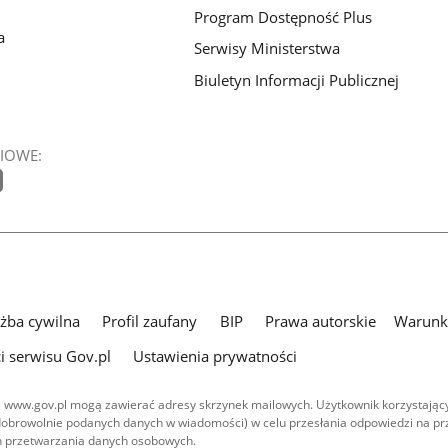
Program Dostępność Plus
a
Serwisy Ministerstwa
Biuletyn Informacji Publicznej
IOWE:
użba cywilna
Profil zaufany
BIP
Prawa autorskie
Warunki
i serwisu Gov.pl
Ustawienia prywatności
 www.gov.pl mogą zawierać adresy skrzynek mailowych. Użytkownik korzystający
dobrowolnie podanych danych w wiadomości) w celu przesłania odpowiedzi na prz
ach przetwarzania danych osobowych.