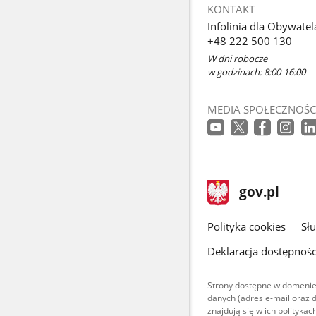
KONTAKT
Infolinia dla Obywatel
+48 222 500 130
W dni robocze
w godzinach: 8:00-16:00
MEDIA SPOŁECZNOŚC
stopka
Strona
gov.pl
gov.pl
główna
gov.pl
Polityka cookies
Sł
Deklaracja dostępnośc
Strony dostępne w domenie
danych (adres e-mail oraz 
znajdują się w ich polityk