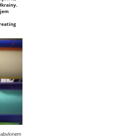
Ukrainy.
ijem
reating
Riabykinem