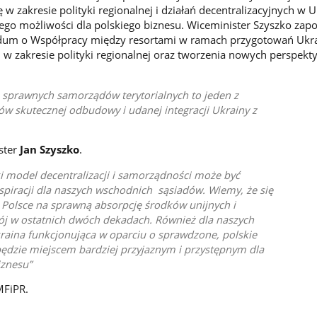
zakresie polityki regionalnej i działań decentralizacyjnych w Uk
tego możliwości dla polskiego biznesu. Wiceminister Szyszko zap
um o Współpracy między resortami w ramach przygotowań Ukr
h w zakresie polityki regionalnej oraz tworzenia nowych perspekt
i sprawnych samorządów terytorialnych to jeden z
w skutecznej odbudowy i udanej integracji Ukrainy z
ster
Jan Szyszko
.
i model decentralizacji i samorządności może być
spiracji dla naszych wschodnich sąsiadów. Wiemy, że się
ł Polsce na sprawną absorpcję środków unijnych i
ój w ostatnich dwóch dekadach. Również dla naszych
raina funkcjonująca w oparciu o sprawdzone, polskie
ędzie miejscem bardziej przyjaznym i przystępnym dla
iznesu
MFiPR.