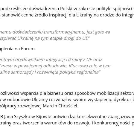
dkreślił, że doświadczenia Polski w zakresie polityki spójności 
anowić cenne źródło inspiracji dla Ukrainy na drodze do integra
asnemu doświadczeniu transformacyjnemu, jest gotowa
i wspierać Ukrainę na tym etapie drogi do UE
ąpienia na Forum.
ntnym orędownikiem integracji Ukrainy z UE oraz
biznesu w powojennej odbudowie. Kluczową rolę w tym
silne samorządy i rozwinięta polityka regionalna
żliwości wsparcia dla biznesu oraz sposobów mobilizacji sektor
u w odbudowie Ukrainy rozwinął w swoim wystąpieniu dyrektor b
półpracy rozwojowej Marcin Chruściel.
PR Jana Szyszko w Kijowie potwierdza konsekwentne zaangażowan
rainy oraz tworzenia warunków do rozwoju i konkurencyjności p