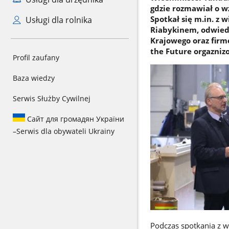
gdzie rozmawiał o w
Spotkał się m.in. z
Usługi dla rolnika
Riabykinem, odwied
Krajowego oraz firmę
the Future orgazniz
Profil zaufany
Baza wiedzy
Serwis Służby Cywilnej
Сайт для громадян України
–
Serwis dla obywateli Ukrainy
Podczas spotkania z w