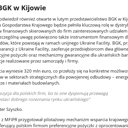
BGK w Kijowie
odwiedził również otwarte w lutym przedstawicielstwo BGK w Kij
Gospodarstwa Krajowego będzie pełniła kluczową rolę w dystry
w finansowych skierowanych do firm zainteresowanych udziałem
zczególną uwagę poświęcono także instrumentom finansowym dl
ów, które powstają w ramach unijnego Ukraine Facility. BGK, pr
arancji z Ukraine Facility, zaoferuje przedsiębiorcom dwa główn
ncyjne pożyczki oraz mechanizmy gwarancyjne dla ukraińskich b
cje realizowane przez samorządy i firmy.
ia wyniesie 320 mln euro, co przełoży się na konkretne możliwo
w w sektorach strategicznych dla powojennej odbudowy – energe
urze i materiałach budowlanych.
ozycja dla polskich firm, bo to one dysponują przewagą
staci dobrego rozeznania rynku ukraińskiego
ter Szyszko.
z MFiPR przygotował pilotażowy mechanizm wsparcia krajoweg
oferujący polskim firmom preferencyjne pożyczki z oprocentowa