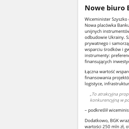
Nowe biuro 
Wiceminister Szyszko 
Nowa placówka Banku 
unijnych instrumentó
odbudowie Ukrainy. S
prywatnego i samorząd
wsparciu środków i gw
instrumenty: prefere
finansujących inwesty
Łączna wartość wsparc
finansowania projektó
logistyce, infrastrukt
To atrakcyjna prop
konkurencyjną w po
– podkreślił wiceminis
Dodatkowo, BGK wraz 
wartości 250 mln zł, 