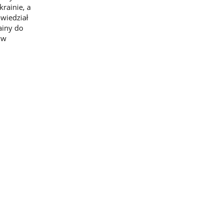
rainie, a
owiedział
ainy do
yw