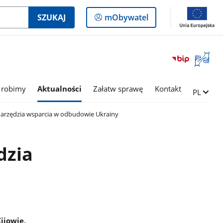
Logowanie
SZUKAJ
mObywatel
do
panelu
Otwórz
okno
z
tłumac
 robimy
Aktualności
Załatw sprawę
Kontakt
Zmień ję
PL
języka
migowe
narzędzia wsparcia w odbudowie Ukrainy
dzia
ijowie,