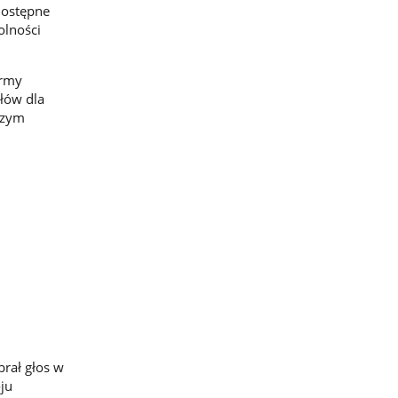
dostępne
olności
irmy
łów dla
szym
brał głos w
ju