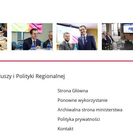
Pokaż
Pokaż
Pokaż
zdjęcie
zdjęcie
zdjęcie
2
3
4
z
z
z
szy i Polityki Regionalnej
galerii.
galerii.
galerii.
Strona Główna
Ponowne wykorzystanie
Archiwalna strona ministerstwa
Polityka prywatności
Kontakt