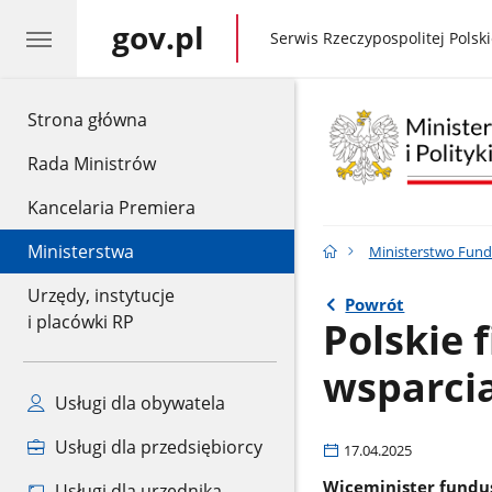
gov.pl
gov.pl
Serwis Rzeczypospolitej Polski
gov.pl
Strona główna
Rada Ministrów
Kancelaria Premiera
Ministerstwa
Ministerstwo Fundu
Urzędy, instytucje
Powrót
i placówki RP
Polskie 
wsparci
Usługi dla obywatela
Usługi dla przedsiębiorcy
17.04.2025
Wiceminister fundusz
Usługi dla urzędnika