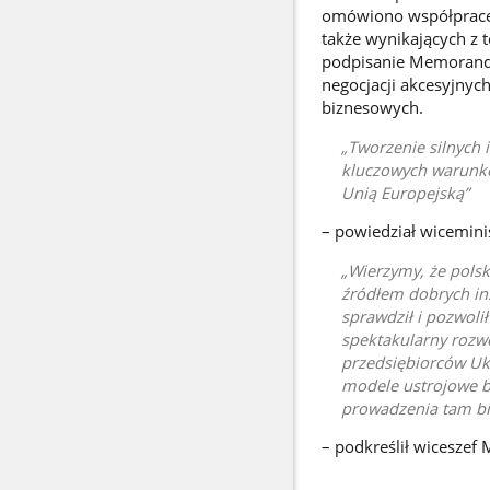
omówiono współpracę w 
także wynikających z 
podpisanie Memorand
negocjacji akcesyjnyc
biznesowych.
Tworzenie silnych 
kluczowych warunkó
Unią Europejską
– powiedział wicemini
Wierzymy, że polsk
źródłem dobrych in
sprawdził i pozwoli
spektakularny rozw
przedsiębiorców Uk
modele ustrojowe b
prowadzenia tam b
– podkreślił wiceszef 