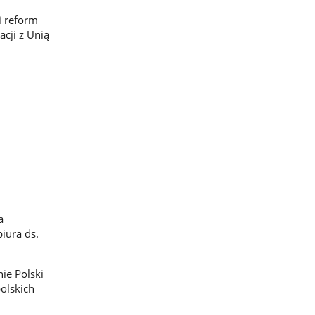
i reform
cji z Unią
a
iura ds.
ie Polski
olskich