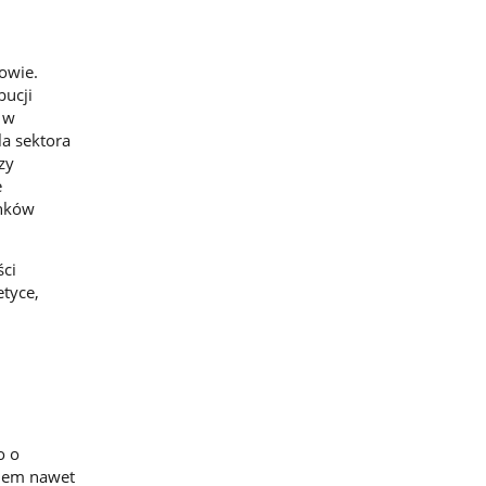
owie.
bucji
 w
a sektora
zy
e
anków
ści
tyce,
o o
niem nawet