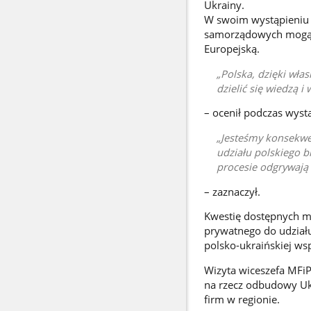
Ukrainy.
W swoim wystąpieniu po
samorządowych mogą st
Europejską.
Polska, dzięki wł
dzielić się wiedzą 
– ocenił podczas wyst
Jesteśmy konsekwe
udziału polskiego 
procesie odgrywają 
– zaznaczył.
Kwestię dostępnych mo
prywatnego do udział
polsko-ukraińskiej ws
Wizyta wiceszefa MFi
na rzecz odbudowy Uk
firm w regionie.