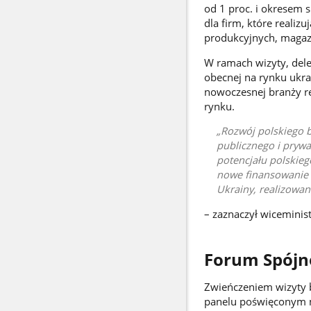
od 1 proc. i okresem 
dla firm, które realizu
produkcyjnych, magaz
W ramach wizyty, deleg
obecnej na rynku ukra
nowoczesnej branży re
rynku.
Rozwój polskiego b
publicznego i pryw
potencjału polskieg
nowe finansowanie 
Ukrainy, realizowa
– zaznaczył wiceminist
Forum Spójno
Zwieńczeniem wizyty b
panelu poświęconym 