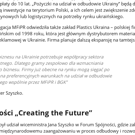
spłaty do 10 lat. „Pożyczki na udział w odbudowie Ukrainy” będą 
ją inwestycje na terytorium Polski, a ich celem jest zwiększenie zd
ynowych lub logistycznych na potrzeby rynku ukraińskiego.
acja MFiPR odwiedziła także zakład Plastics Ukraina – polskiej f
ińskim od 1998 roku, która jest głównym dystrybutorem materia
klamowej w Ukrainie. Firma planuje dalszą ekspansję na tamtej
iznesu na Ukrainie potrzebuje współpracy sektora
atnego. Dlatego gramy zespołowo dla wzmacniania
o biznesu. Firmy już obecne na rynku mogą sięgać po
na preferencyjnych warunkach na udział w odbudowie
nego wspólnie przez MFiPR i BGK
er Szyszko.
ści „Creating the Future”
ył udział wiceministra Jana Szyszko w Forum Spójności, gdzie za
międzynarodowemu zaangażowaniu w proces odbudowy i rozwo