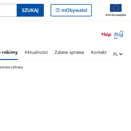
Logowanie
SZUKAJ
mObywatel
do
panelu
Otwórz
okno
z
tłumac
o robimy
Aktualności
Załatw sprawę
Kontakt
Zmień ję
PL
języka
migowe
zerwa celowa