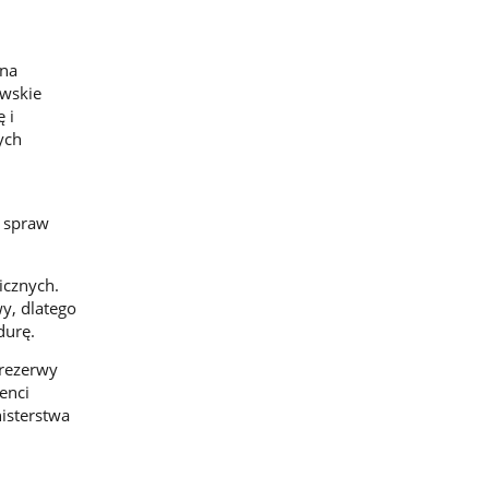
 na
owskie
 i
ych
o spraw
icznych.
y, dlatego
durę.
 rezerwy
enci
isterstwa