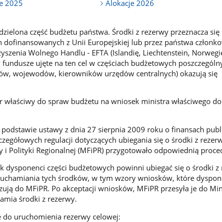
ie 2025
Alokacje 2026
zielona część budżetu państwa. Środki z rezerwy przeznacza się
 dofinansowanych z Unii Europejskiej lub przez państwa członk
yszenia Wolnego Handlu - EFTA (Islandię, Liechtenstein, Norwegię
y fundusze ujęte na ten cel w częściach budżetowych poszczególn
ów, wojewodów, kierowników urzędów centralnych) okazują się
er właściwy do spraw budżetu na wniosek ministra właściwego d
 podstawie ustawy z dnia 27 sierpnia 2009 roku o finansach publ
zegółowych regulacji dotyczących ubiegania się o środki z rezerw
 i Polityki Regionalnej (MFiPR) przygotowało odpowiednią proce
k dysponenci części budżetowych powinni ubiegać się o środki z
uruchamiania tych środków, w tym wzory wniosków, które dyspon
zują do MFiPR. Po akceptacji wniosków, MFiPR przesyła je do Min
amia środki z rezerwy.
do uruchomienia rezerwy celowej: