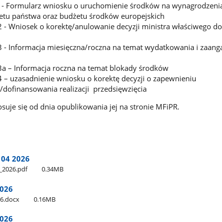
 - Formularz wniosku o uruchomienie środków na wynagrodzenia
etu państwa oraz budżetu środków europejskich
 2 - Wniosek o korektę/anulowanie decyzji ministra właściwego d
 3 - Informacja miesięczna/roczna na temat wydatkowania i zaan
 3a – Informacja roczna na temat blokady środków
4 – uzasadnienie wniosku o korektę decyzji o zapewnieniu
/dofinansowania realizacji przedsięwzięcia
suje się od dnia opublikowania jej na stronie MFiPR.
 04 2026
​_2026.pdf
0.34MB
2026
026.docx
0.16MB
2026