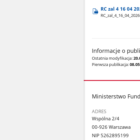
RC zal 4 16 04 2
RC​_zal​_4​_16​_04​_202
Informacje o publ
Ostatnia modyfikacja:
20.
Pierwsza publikacja:
08.05
stopka
Ministerstwo Fundu
ADRES
Wspólna 2/4
00-926 Warszawa
NIP 5262895199