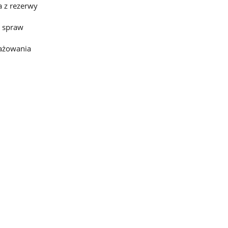
 z rezerwy
o spraw
gażowania