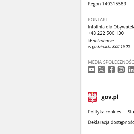
Regon 140315583
KONTAKT
Infolinia dla Obywatel
+48 222 500 130
W dni robocze
w godzinach: 8:00-16:00
MEDIA SPOŁECZNOŚC
stopka
Strona
gov.pl
gov.pl
główna
gov.pl
Polityka cookies
Sł
Deklaracja dostępnośc