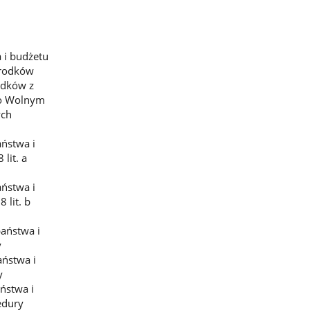
 i budżetu
środków
odków z
 o Wolnym
ych
ństwa i
lit. a
ństwa i
 lit. b
aństwa i
y
aństwa i
y
ństwa i
edury