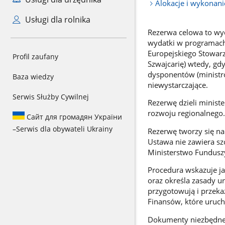
Alokacje i wykonan
Usługi dla rolnika
Rezerwa celowa to wyd
wydatki w programach
Europejskiego Stowarz
Profil zaufany
Szwajcarię) wtedy, gd
dysponentów (ministr
Baza wiedzy
niewystarczające.
Serwis Służby Cywilnej
Rezerwę dzieli minist
rozwoju regionalnego.
Сайт для громадян України
–
Serwis dla obywateli Ukrainy
Rezerwę tworzy się na
Ustawa nie zawiera szc
Ministerstwo Funduszy
Procedura wskazuje ja
oraz określa zasady 
przygotowują i przeka
Finansów, które uruch
Dokumenty niezbędne 