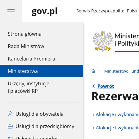
gov.pl
gov.pl
Serwis Rzeczypospolitej Polski
gov.pl
Strona główna
Rada Ministrów
Kancelaria Premiera
Ministerstwa
Ministerstwo Fundu
Urzędy, instytucje
Powrót
i placówki RP
Rezerwa
Usługi dla obywatela
Alokacje i wykonan
Usługi dla przedsiębiorcy
Alokacje i wykonan
Usługi dla urzędnika