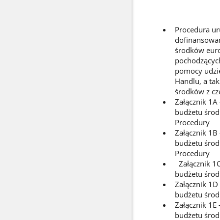
Procedura ur
dofinansowan
środków euro
pochodzących
pomocy udzie
Handlu, a ta
środków z czę
Załącznik 1A
budżetu środk
Procedury
Załącznik 1B
budżetu środk
Procedury
Załącznik 1C
budżetu środ
Załącznik 1D
budżetu środ
Załącznik 1E
budżetu środk