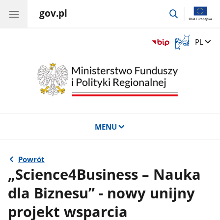
gov.pl
przejdź
do
wyszukiwar
Otwórz
Zmień 
PL
okno
z
tłumaczem
języka
migowego
MENU
Powrót
„Science4Business – Nauka
dla Biznesu” - nowy unijny
projekt wsparcia