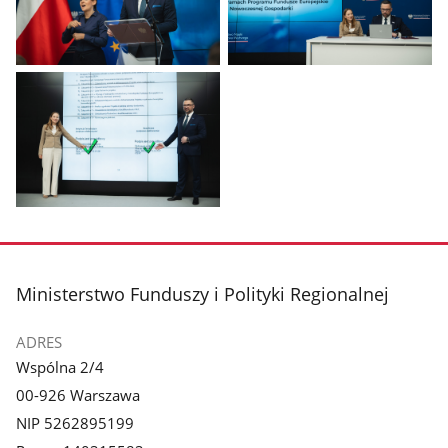
Pokaż
Pokaż
zdjęcie
zdjęcie
1
2
z
z
galerii.
galerii.
Pokaż
zdjęcie
3
z
stopka
Ministerstwo Funduszy i Polityki Regionalnej
galerii.
ADRES
Wspólna 2/4
00-926 Warszawa
NIP 5262895199