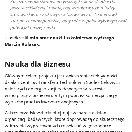
Porozumienia stanowi arcyważny krok na drodze do
jeszcze ściślejszej i pełniejszej współpracy pomiędzy
środowiskiem naukowym a biznesowym. To kierunek,
którym chcemy podążać, żeby móc w pełni wykorzystywać
potencjał naszej nauki
– podkreślił
minister nauki i szkolnictwa wyższego
Marcin Kulasek
.
Nauka dla Biznesu
Głównym celem projektu jest zwiększenie efektywności
działań Centrów Transferu Technologii i Spółek Celowych
należących do organizacji badawczych w zakresie
współpracy z biznesem, w tym poprzez komercjalizację
wyników prac badawczo-rozwojowych.
Zakres przedsięwzięcia obejmuje wsparcie działań
organizacji badawczych, które doprowadzą do skutecznego
wdrażania wypracowanych rozwiązań w gospodarce.
Przewidziano w nim także działania na rzecz podnoszenia