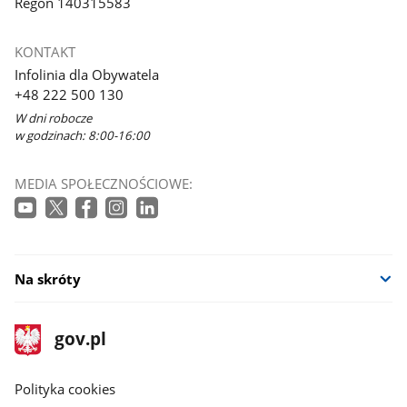
Regon 140315583
KONTAKT
Infolinia dla Obywatela
+48 222 500 130
W dni robocze
w godzinach: 8:00-16:00
MEDIA SPOŁECZNOŚCIOWE:
Na skróty
stopka
Strona
gov.pl
gov.pl
główna
gov.pl
Polityka cookies