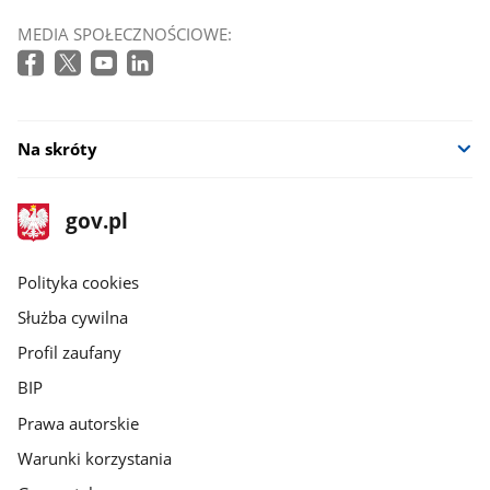
MEDIA SPOŁECZNOŚCIOWE:
Na skróty
stopka
Strona
gov.pl
gov.pl
główna
gov.pl
Polityka cookies
Służba cywilna
Profil zaufany
BIP
Prawa autorskie
Warunki korzystania