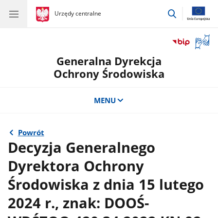
przejdź
gov.pl
Urzędy centralne
gov.pl
Urzędy
do
centralne
wyszukiwar
Otwór
okno
Generalna Dyrekcja
z
tłuma
Ochrony Środowiska
języka
migow
MENU
Powrót
Decyzja Generalnego
Dyrektora Ochrony
Środowiska z dnia 15 lutego
2024 r., znak: DOOŚ-