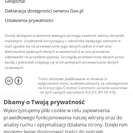
Geoportal
Deklaracja dostępności serwisu Gov.pl
Ustawienia prywatności
Strony dostępne w domenie www.gov.pl mogą zawierać adresy skrzynek
mailowych. Użytkownik korzystający z odnośnika będącego adresem e-
mail zgadza się na przetwarzanie jego danych (adres e-mail oraz
dobrowolnie podanych danych w wiadomości) w celu przesłania
odpowiedzi na przesłane pytania. Szczegóły przetwarzania danych przez
każdą z jednostek znajdują się w ich politykach przetwarzania danych
osobowych.
Treści tekstowe publikowane w serwisie (z
wyłączeniem treści audiowizualnych), są udostępniane
na licencji typu Creative Commons: uznanie autorstwa
- na tych samych warunkach 4.0 (CC BY-SA 4.0).
Materiały audiowizualne, w tym zdjęcia, materiały
Dbamy o Twoją prywatność
audio i wideo, są udostępniane na licencji typu
Creative Commons: uznanie autorstwa użycie
Wykorzystujemy pliki cookie w celu zapewnienia
niekomercyjne - bez utworów zależnych 4.0 (CC BY-
NC-ND 4.0), o ile nie jest to stwierdzone inaczej.
prawidłowego funkcjonowania naszej witryny oraz do
analizy ruchu i optymalizacji działania strony. Dzięki nim
możemy lepiej dostosować treści do potrzeb