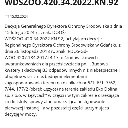
WDŚZOO.420.34.2022.KN.92
15.02.2024
Decyzja Generalnego Dyrektora Ochrony Środowiska z dnia
15 lutego 2024 r., znak: DOOŚ-
WDŚZOO.420.34.2022.KN.92, uchylająca decyzję
Regionalnego Dyrektora Ochrony Środowiska w Gdańsku z
dnia 26 listopada 2018 r., znak: RDOŚ-Gd-
WOO.4207.184.2017.IB.17, o środowiskowych
uwarunkowaniach dla przedsięwzięcia pn.: „Budowa
kwatery składowej B3 odpadów innych niż niebezpieczne i
obojętne wraz z niezbędnymi elementami
zagospodarowania terenu na działkach nr 5/1, 6/1, 7/62,
7/44, 177/2 (obręb Łężyce) na terenie zakładu Eko Dolina
sp. z o.o. w Łężycach” w części i w tym zakresie orzekająca
co do istoty sprawy albo umarzająca postępowanie
pierwszej instancji, a w pozostałej części utrzymująca
decyzję w mocy.