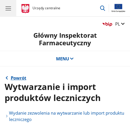
przejdź
gov.pl
Urzędy centralne
gov.pl
Urzędy
do
centralne
wyszukiwar
Zmień 
PL
Główny Inspektorat
Farmaceutyczny
MENU
Powrót
Wytwarzanie i import
produktów leczniczych
Wydanie zezwolenia na wytwarzanie lub import produktu
leczniczego