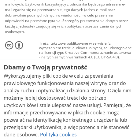
mailowych. Użytkownik korzystający z odnośnika będącego adresem e-
mail zgadza się na przetwarzanie jego danych (adres e-mail oraz
dobrowolnie podanych danych w wiadomości) w celu przesłania
odpowiedzi na przesłane pytania. Szczegóły przetwarzania danych przez
każdą z jednostek znajdują się w ich politykach przetwarzania danych
osobowych.
Treści tekstowe publikowane w serwisie (z
wyłączeniem treści audiowizualnych), są udostępniane
na licencji typu Creative Commons: uznanie autorstwa
- na tych samych warunkach 4.0 (CC BY-SA 4.0).
Materiały audiowizualne, w tym zdjęcia, materiały
Dbamy o Twoją prywatność
audio i wideo, są udostępniane na licencji typu
Creative Commons: uznanie autorstwa użycie
Wykorzystujemy pliki cookie w celu zapewnienia
niekomercyjne - bez utworów zależnych 4.0 (CC BY-
NC-ND 4.0), o ile nie jest to stwierdzone inaczej.
prawidłowego funkcjonowania naszej witryny oraz do
analizy ruchu i optymalizacji działania strony. Dzięki nim
możemy lepiej dostosować treści do potrzeb
użytkowników i stale ulepszać nasze usługi. Pamiętaj, że
informacje przechowywane w plikach cookie mogą
pozwalać na identyfikację konkretnego urządzenia lub
przeglądarki użytkownika, a więc potencjalnie stanowić
dane osobowe.
Polityka cookies