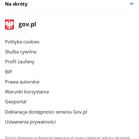
Na skróty
stopka
Strona
gov.pl
gov.pl
główna
gov.pl
Polityka cookies
Służba cywilna
Profil zaufany
BIP
Prawa autorskie
Warunki korzystania
Geoportal
Deklaracja dostępności serwisu Gov.pl
Ustawienia prywatności
Strony dostępne w domenie www.gov.pl mogą zawierać adresy skrzynek