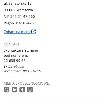
ul. Senatorska 12
00-082 Warszawa
NIP 525-21-47-260
Regon 016182425
Zobacz na mapie
Link
otworzy
KONTAKT
się
Skontaktuj się z nami
w
pod numerem:
nowym
22 635 99 66
oknie
W dni robocze
w godzinach: 08:15-16:15
MEDIA SPOŁECZNOŚCIOWE: