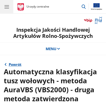
przejdź
gov.pl
Urzędy centralne
gov.pl
Urzędy
do
centralne
wyszukiwar
Otwór
okno
Inspekcja Jakości Handlowej
z
tłuma
Artykułów Rolno-Spożywczych
języka
migow
MENU
Powrót
Automatyczna klasyfikacja
tusz wołowych - metoda
AuraVBS (VBS2000) - druga
metoda zatwierdzona