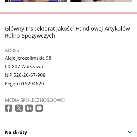
Pokaż
Pokaż
zdjęcie
zdjęcie
1
2
z
z
stopka
Główny Inspektorat Jakości Handlowej Artykułów
galerii.
galerii.
Rolno-Spożywczych
ADRES
Aleje Jerozolimskie 98
00-807 Warszawa
NIP 526-26-67-908
Regon 015294620
MEDIA SPOŁECZNOŚCIOWE:
Na skróty