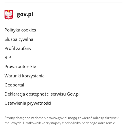
stopka
Strona
gov.pl
gov.pl
główna
gov.pl
Polityka cookies
Służba cywilna
Profil zaufany
BIP
Prawa autorskie
Warunki korzystania
Geoportal
Deklaracja dostępności serwisu Gov.pl
Ustawienia prywatności
Strony dostępne w domenie www.gov.pl mogą zawierać adresy skrzynek
mailowych. Użytkownik korzystający z odnośnika będącego adresem e-