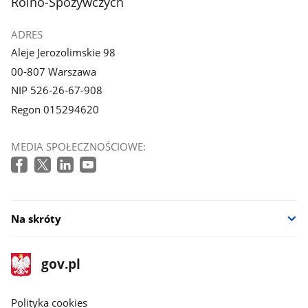
Rolno-Spożywczych
ADRES
Aleje Jerozolimskie 98
00-807 Warszawa
NIP 526-26-67-908
Regon 015294620
MEDIA SPOŁECZNOŚCIOWE:
Na skróty
stopka
Strona
gov.pl
gov.pl
główna
gov.pl
Polityka cookies