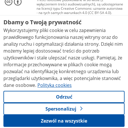
wyłączeniem treści audiowizualnych), są udostępniane
na licencji typu Creative Commons: uznanie autorstwa
- na tych samych warunkach 4.0 (CC BY-SA 4.0).
Materiały audiowizualne, w tym zdjęcia, materiały
Dbamy o Twoją prywatność
audio i wideo, są udostępniane na licencji typu
Creative Commons: uznanie autorstwa użycie
Wykorzystujemy pliki cookie w celu zapewnienia
niekomercyjne - bez utworów zależnych 4.0 (CC BY-
NC-ND 4.0), o ile nie jest to stwierdzone inaczej.
prawidłowego funkcjonowania naszej witryny oraz do
analizy ruchu i optymalizacji działania strony. Dzięki nim
możemy lepiej dostosować treści do potrzeb
użytkowników i stale ulepszać nasze usługi. Pamiętaj, że
informacje przechowywane w plikach cookie mogą
pozwalać na identyfikację konkretnego urządzenia lub
przeglądarki użytkownika, a więc potencjalnie stanowić
dane osobowe.
Polityka cookies
Odrzuć
Spersonalizuj
Zezwól na wszystkie