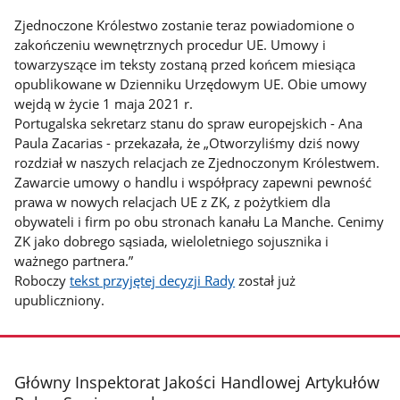
Zjednoczone Królestwo zostanie teraz powiadomione o
zakończeniu wewnętrznych procedur UE. Umowy i
towarzyszące im teksty zostaną przed końcem miesiąca
opublikowane w Dzienniku Urzędowym UE. Obie umowy
wejdą w życie 1 maja 2021 r.
Portugalska sekretarz stanu do spraw europejskich - Ana
Paula Zacarias - przekazała, że „Otworzyliśmy dziś nowy
rozdział w naszych relacjach ze Zjednoczonym Królestwem.
Zawarcie umowy o handlu i współpracy zapewni pewność
prawa w nowych relacjach UE z ZK, z pożytkiem dla
obywateli i firm po obu stronach kanału La Manche. Cenimy
ZK jako dobrego sąsiada, wieloletniego sojusznika i
ważnego partnera.”
Roboczy
tekst przyjętej decyzji Rady
został już
upubliczniony.
stopka
Główny Inspektorat Jakości Handlowej Artykułów