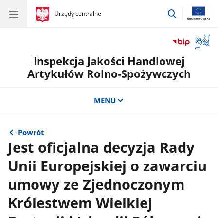
przejdź
gov.pl
Urzędy centralne
gov.pl
Urzędy
do
centralne
wyszukiwar
Otwór
okno
Inspekcja Jakości Handlowej
z
tłuma
Artykułów Rolno-Spożywczych
języka
migow
MENU
Powrót
Jest oficjalna decyzja Rady
Unii Europejskiej o zawarciu
umowy ze Zjednoczonym
Królestwem Wielkiej