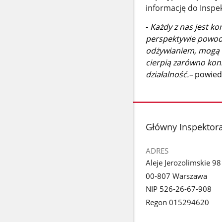
informację do Inspe
-
Każdy z nas jest k
perspektywie powodu
odżywianiem, mogą t
cierpią zarówno kon
działalność.–
powiedz
stopka
Główny Inspektora
ADRES
Aleje Jerozolimskie 98
00-807 Warszawa
NIP 526-26-67-908
Regon 015294620