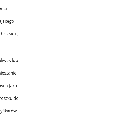
enia
ającego
ch składu,
oliwek lub
ieszanie
nych jako
roszku do
yfikatów