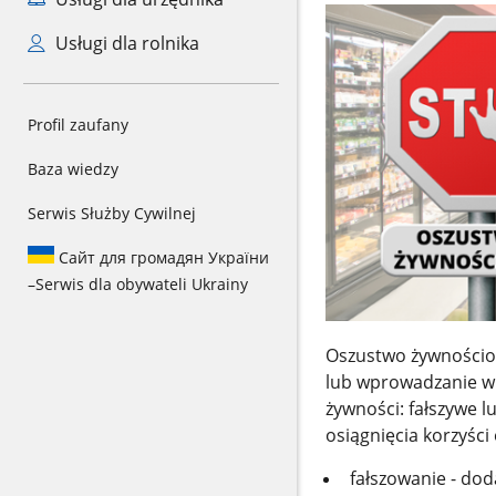
Usługi dla rolnika
Profil zaufany
Baza wiedzy
Serwis Służby Cywilnej
Сайт для громадян України
–
Serwis dla obywateli Ukrainy
Oszustwo żywnościo
lub wprowadzanie w 
żywności: fałszywe 
osiągnięcia korzyśc
fałszowanie - do