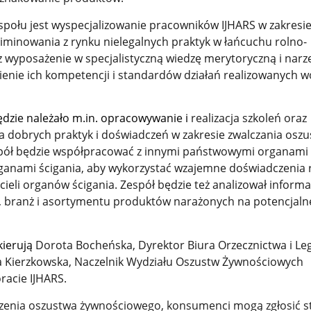
połu jest wyspecjalizowanie pracowników IJHARS w zakresi
liminowania z rynku nielegalnych praktyk w łańcuchu rolno-
 wyposażenie w specjalistyczną wiedzę merytoryczną i narzę
nie ich kompetencji i standardów działań realizowanych 
dzie należało m.in. opracowywanie i
realizacja szkoleń oraz
 dobrych praktyk i doświadczeń w zakresie zwalczania osz
pół będzie współpracować z innymi państwowymi organami
ganami ścigania, aby wykorzystać wzajemne doświadczenia 
ieli organów ścigania. Zespół będzie też analizował informa
 branż i asortymentu produktów narażonych na potencjaln
kierują
Dorota Bocheńska, Dyrektor Biura Orzecznictwa i Legi
 Kierzkowska, Naczelnik Wydziału Oszustw Żywnościowych
acie IJHARS.
zenia oszustwa żywnościowego, konsumenci mogą zgłosić 