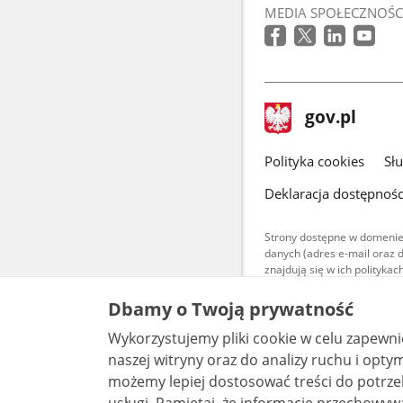
MEDIA SPOŁECZNOŚC
stopka
Strona
gov.pl
gov.pl
główna
gov.pl
Polityka cookies
Sł
Deklaracja dostępnośc
Strony dostępne w domenie
danych (adres e-mail oraz 
znajdują się w ich polityk
Treści teksto
Dbamy o Twoją prywatność
udostępniane
warunkach 4.0
Wykorzystujemy pliki cookie w celu zapewn
są udostępni
bez utworów z
naszej witryny oraz do analizy ruchu i optymalizacj
możemy lepiej dostosować treści do potrzeb