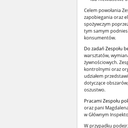
Celem powołania Zes
zapobiegania oraz e
spożywczym
poprzez
tym samym podniesie
konsumentów.
Do zadań Zespołu bę
warsztatów, wymiana
żywnościowych. Zes
kontrolnymi oraz or
udziałem przedstawic
dotyczące obszarów,
oszustwo.
Pracami Zespołu po
oraz pani Magdalena
w Głównym Inspektor
W przypadku podejr