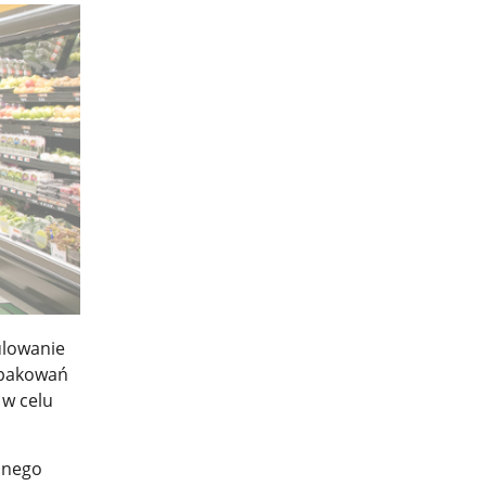
ulowanie
opakowań
 w celu
anego