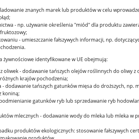
śladowanie znanych marek lub produktów w celu wprowadz
łąd;
ictwa - np. używanie określenia "miód" dla produktu zawier
fruktozowy;
waniu - umieszczanie fałszywych informacji, np. dotyczący
ochodzenia.
a żywnościowe identyfikowane w UE obejmują:
 z oliwek - dodawanie tańszych olejów roślinnych do oliwy z 
z różnych krajów pochodzenia;
a - dodawanie tańszych gatunków mięsa do droższych, np. m
 koniną;
- podmienianie gatunków ryb lub sprzedawanie ryb hodowla
uktów mlecznych - dodawanie wody do mleka lub mleka w p
padku produktów ekologicznych: stosowanie fałszywych cert
oznakowanie produktów.