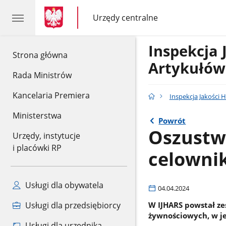
gov.pl
gov.pl
Urzędy centralne
gov.pl
Urzędy
centralne
Inspekcja 
gov.pl
Strona główna
Artykułów
Rada Ministrów
Kancelaria Premiera
Inspekcja Jakości
Ministerstwa
Powrót
Oszustw
Urzędy, instytucje
i placówki RP
celownik
Usługi dla obywatela
04.04.2024
W IJHARS powstał ze
Usługi dla przedsiębiorcy
żywnościowych, w jeg
Usługi dla urzędnika