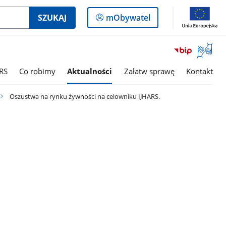
Logowanie
SZUKAJ
mObywatel
do
panelu
Otwórz
okno
z
RS
Co robimy
Aktualności
Załatw sprawę
Kontakt
tłumac
języka
Oszustwa na rynku żywności na celowniku IJHARS.
migowe