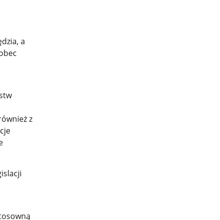
e
dzia, a
wobec
ustw
również z
cje
e
slacji
stosowną