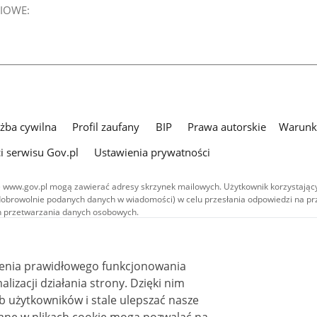
IOWE:
użba cywilna
Profil zaufany
BIP
Prawa autorskie
Warunki
i serwisu Gov.pl
Ustawienia prywatności
 www.gov.pl mogą zawierać adresy skrzynek mailowych. Użytkownik korzystający
dobrowolnie podanych danych w wiadomości) w celu przesłania odpowiedzi na prz
ach przetwarzania danych osobowych.
we publikowane w serwisie (z wyłączeniem treści audiowizualnych), są
 na licencji typu Creative Commons: uznanie autorstwa - na tych samych
 (CC BY-SA 4.0). Materiały audiowizualne, w tym zdjęcia, materiały audio i wideo
ienia prawidłowego funkcjonowania
ane na licencji typu Creative Commons: uznanie autorstwa użycie niekomercyjne 
ależnych 4.0 (CC BY-NC-ND 4.0), o ile nie jest to stwierdzone inaczej.
i działania strony. Dzięki nim
 użytkowników i stale ulepszać nasze