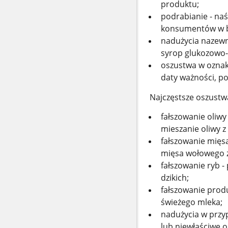
produktu;
podrabianie - na
konsumentów w b
nadużycia nazewn
syrop glukozowo-
oszustwa w oznako
daty ważności, p
Najczęstsze oszustw
fałszowanie oliwy
mieszanie oliwy 
fałszowanie mięs
mięsa wołowego z
fałszowanie ryb 
dzikich;
fałszowanie prod
świeżego mleka;
nadużycia w przy
lub niewłaściwe 