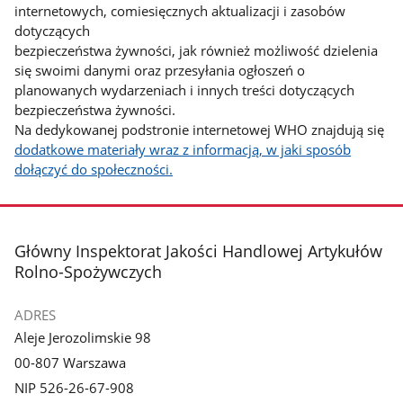
internetowych, comiesięcznych aktualizacji i zasobów
dotyczących
bezpieczeństwa żywności, jak również możliwość dzielenia
się swoimi danymi oraz przesyłania ogłoszeń o
planowanych wydarzeniach i innych treści dotyczących
bezpieczeństwa żywności.
Na dedykowanej podstronie internetowej WHO znajdują się
dodatkowe materiały wraz z informacją, w jaki sposób
dołączyć do społeczności.
stopka
Główny Inspektorat Jakości Handlowej Artykułów
Rolno-Spożywczych
ADRES
Aleje Jerozolimskie 98
00-807 Warszawa
NIP 526-26-67-908