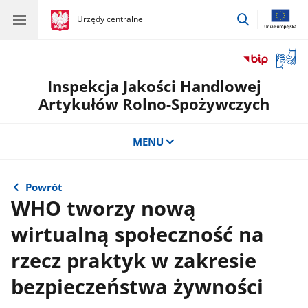
przejdź
gov.pl
Urzędy centralne
gov.pl
Urzędy
do
centralne
wyszukiwar
Otwór
okno
Inspekcja Jakości Handlowej
z
tłuma
Artykułów Rolno-Spożywczych
języka
migow
MENU
Powrót
WHO tworzy nową
wirtualną społeczność na
rzecz praktyk w zakresie
bezpieczeństwa żywności