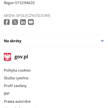
Regon 015294620
MEDIA SPOŁECZNOŚCIOWE:
Na skróty
stopka
Strona
gov.pl
gov.pl
główna
gov.pl
Polityka cookies
Służba cywilna
Profil zaufany
BIP
Prawa autorskie