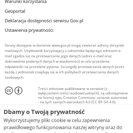
Warunki korzystania
Geoportal
Deklaracja dostępności serwisu Gov.pl
Ustawienia prywatności
Strony dostępne w domenie www.gov.pl mogą zawierać adresy skrzynek
mailowych. Użytkownik korzystający z odnośnika będącego adresem e-
mail zgadza się na przetwarzanie jego danych (adres e-mail oraz
dobrowolnie podanych danych w wiadomości) w celu przesłania
odpowiedzi na przesłane pytania. Szczegóły przetwarzania danych przez
każdą z jednostek znajdują się w ich politykach przetwarzania danych
osobowych.
Treści tekstowe publikowane w serwisie (z
wyłączeniem treści audiowizualnych), są udostępniane
na licencji typu Creative Commons: uznanie autorstwa
- na tych samych warunkach 4.0 (CC BY-SA 4.0).
Materiały audiowizualne, w tym zdjęcia, materiały
Dbamy o Twoją prywatność
audio i wideo, są udostępniane na licencji typu
Creative Commons: uznanie autorstwa użycie
Wykorzystujemy pliki cookie w celu zapewnienia
niekomercyjne - bez utworów zależnych 4.0 (CC BY-
NC-ND 4.0), o ile nie jest to stwierdzone inaczej.
prawidłowego funkcjonowania naszej witryny oraz do