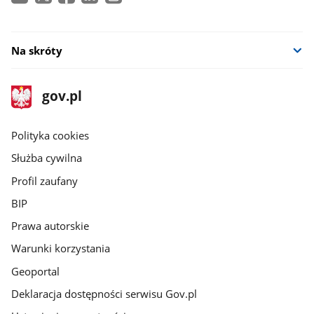
Na skróty
stopka
Strona
gov.pl
gov.pl
główna
gov.pl
Polityka cookies
Służba cywilna
Profil zaufany
BIP
Prawa autorskie
Warunki korzystania
Geoportal
Deklaracja dostępności serwisu Gov.pl