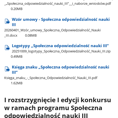
_„Społeczna​_odpowiedzialność​_nauki​_III”​_​_i​_naborze​_wniosków.pdf
0.20MB
Wzór umowy - Społeczna odpowiedzialność nauki
III
20260401​_Wzór​_umowy​_Społeczna​_Odpowiedzialność​_Nauki​
_III.docx
0.08MB
Logotypy „Społeczna odpowiedzialność nauki III”
20251009​_logotypy​_Społeczna​_Odpowiedzialność​_Nauki​_III.zip
0.49MB
Księga znaku „Społeczna odpowiedzialność nauki
III”
Księga​_znaku​_-​_Społeczna​_Odpowiedzialność​_Nauki​_III.pdf
1.62MB
I rozstrzygnięcie I edycji konkursu
w ramach programu Społeczna
odpowiedzialność nauki III