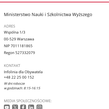
stopka
Ministerstwo Nauki i Szkolnictwa Wyższego
ADRES
Wspólna 1/3
00-529 Warszawa
NIP 7011181865
Regon 527332079
KONTAKT
Infolinia dla Obywatela
+48 22 25 00 152
W dni robocze
w godzinach: 8:15-16:15
MEDIA SPOŁECZNOŚCIOWE: