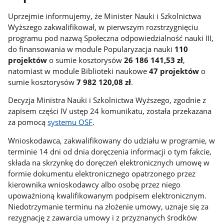
Uprzejmie informujemy, że Minister Nauki i Szkolnictwa
Wyższego zakwalifikował, w pierwszym rozstrzygnięciu
programu pod nazwą Społeczna odpowiedzialność nauki III,
do finansowania w module Popularyzacja nauki
110
projektów
o sumie kosztorysów
26 186 141,53 zł
,
natomiast w module Biblioteki naukowe
47 projektów
o
sumie kosztorysów
7 982 120,08 zł
.
Decyzja Ministra Nauki i Szkolnictwa Wyższego, zgodnie z
zapisem części IV ustęp 24 komunikatu, została przekazana
za pomocą
systemu OSF
.
Wnioskodawca, zakwalifikowany do udziału w programie, w
terminie 14 dni od dnia doręczenia informacji o tym fakcie,
składa na skrzynkę do doręczeń elektronicznych umowę w
formie dokumentu elektronicznego opatrzonego przez
kierownika wnioskodawcy albo osobę przez niego
upoważnioną kwalifikowanym podpisem elektronicznym.
Niedotrzymanie terminu na złożenie umowy, uznaje się za
rezygnację z zawarcia umowy i z przyznanych środków