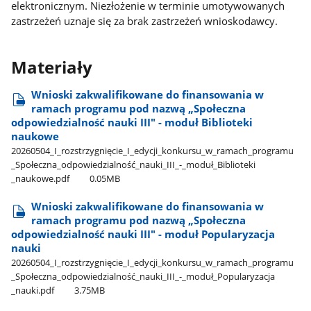
elektronicznym. Niezłożenie w terminie umotywowanych
zastrzeżeń uznaje się za brak zastrzeżeń wnioskodawcy.
Materiały
Wnioski zakwalifikowane do finansowania w
ramach programu pod nazwą „Społeczna
odpowiedzialność nauki III" - moduł Biblioteki
naukowe
20260504​_I​_rozstrzygnięcie​_I​_edycji​_konkursu​_w​_ramach​_programu​
_Społeczna​_odpowiedzialność​_nauki​_III​_-​_moduł​_Biblioteki​
_naukowe.pdf
0.05MB
Wnioski zakwalifikowane do finansowania w
ramach programu pod nazwą „Społeczna
odpowiedzialność nauki III" - moduł Popularyzacja
nauki
20260504​_I​_rozstrzygnięcie​_I​_edycji​_konkursu​_w​_ramach​_programu​
_Społeczna​_odpowiedzialność​_nauki​_III​_-​_moduł​_Popularyzacja​
_nauki.pdf
3.75MB