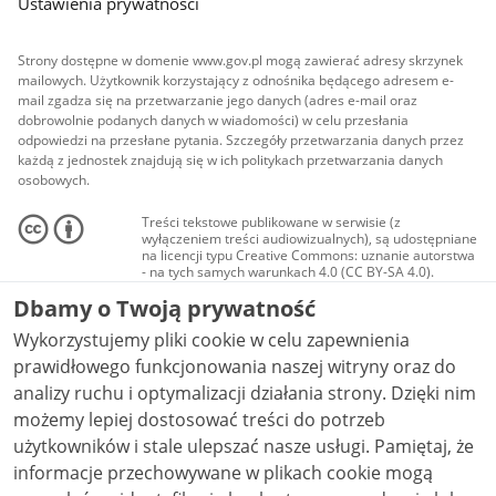
Ustawienia prywatności
Strony dostępne w domenie www.gov.pl mogą zawierać adresy skrzynek
mailowych. Użytkownik korzystający z odnośnika będącego adresem e-
mail zgadza się na przetwarzanie jego danych (adres e-mail oraz
dobrowolnie podanych danych w wiadomości) w celu przesłania
odpowiedzi na przesłane pytania. Szczegóły przetwarzania danych przez
każdą z jednostek znajdują się w ich politykach przetwarzania danych
osobowych.
Treści tekstowe publikowane w serwisie (z
wyłączeniem treści audiowizualnych), są udostępniane
na licencji typu Creative Commons: uznanie autorstwa
- na tych samych warunkach 4.0 (CC BY-SA 4.0).
Materiały audiowizualne, w tym zdjęcia, materiały
Dbamy o Twoją prywatność
audio i wideo, są udostępniane na licencji typu
Creative Commons: uznanie autorstwa użycie
Wykorzystujemy pliki cookie w celu zapewnienia
niekomercyjne - bez utworów zależnych 4.0 (CC BY-
NC-ND 4.0), o ile nie jest to stwierdzone inaczej.
prawidłowego funkcjonowania naszej witryny oraz do
analizy ruchu i optymalizacji działania strony. Dzięki nim
możemy lepiej dostosować treści do potrzeb
użytkowników i stale ulepszać nasze usługi. Pamiętaj, że
informacje przechowywane w plikach cookie mogą