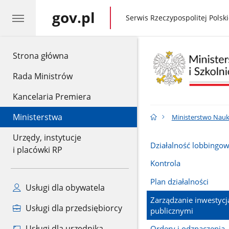
gov.pl
gov.pl
Serwis Rzeczypospolitej Polski
gov.pl
Strona główna
Rada Ministrów
Kancelaria Premiera
Ministerstwa
Ministerstwo Nauk
Urzędy, instytucje
Działalność lobbingo
i placówki RP
Kontrola
Plan działalności
Usługi dla obywatela
Zarządzanie inwestyc
Usługi dla przedsiębiorcy
publicznymi
Usługi dla urzędnika
Ordery i odznaczenia