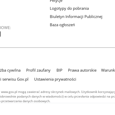
Petycje
Logotypy do pobrania
Biuletyn Informacji Publicznej
Baza ogłoszeń
IOWE:
użba cywilna
Profil zaufany
BIP
Prawa autorskie
Warunki
i serwisu Gov.pl
Ustawienia prywatności
 www.gov.pl mogą zawierać adresy skrzynek mailowych. Użytkownik korzystający
dobrowolnie podanych danych w wiadomości) w celu przesłania odpowiedzi na prz
ach przetwarzania danych osobowych.
we publikowane w serwisie (z wyłączeniem treści audiowizualnych), są
 na licencji typu Creative Commons: uznanie autorstwa - na tych samych