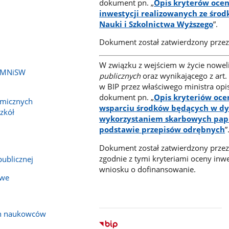
dokument pn. „
Opis kryterów ocen
inwestycji realizowanych ze śro
Nauki i Szkolnictwa Wyższego
”.
Dokument został zatwierdzony przez
W związku z wejściem w życie noweli
i MNiSW
publicznych
oraz wynikającego z art.
w BIP przez właściwego ministra op
dokument pn. „
Opis kryteriów oce
micznych
wsparciu środków będących w dysp
zkół
wykorzystaniem skarbowych papi
podstawie przepisów odrębnych
”
Dokument został zatwierdzony przez
zgodnie z tymi kryteriami oceny inwe
publicznej
wniosku o dofinansowanie.
owe
ch naukowców