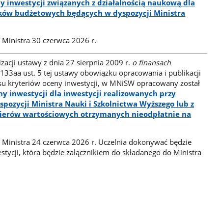
y inwestycji związanych z działalnością naukową dla
dków budżetowych będących w dyspozycji Ministra
 Ministra 30 czerwca 2026 r.
zacji ustawy z dnia 27 sierpnia 2009 r.
o finansach
 133aa ust. 5 tej ustawy obowiązku opracowania i publikacji
isu kryteriów oceny inwestycji, w MNiSW opracowany został
ny inwestycji dla inwestycji realizowanych przy
ozycji Ministra Nauki i Szkolnictwa Wyższego lub z
erów wartościowych otrzymanych nieodpłatnie na
.
 Ministra 24 czerwca 2026 r. Uczelnia dokonywać będzie
stycji, która będzie załącznikiem do składanego do Ministra