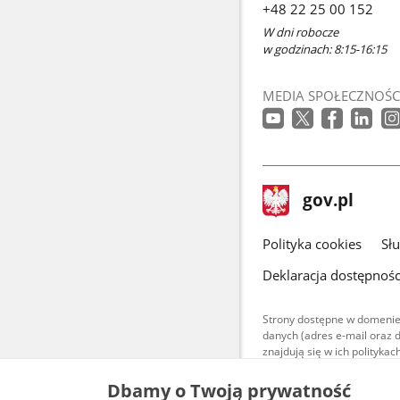
+48 22 25 00 152
W dni robocze
w godzinach: 8:15-16:15
MEDIA SPOŁECZNOŚC
stopka
Strona
gov.pl
gov.pl
główna
gov.pl
Polityka cookies
Sł
Deklaracja dostępnośc
Strony dostępne w domenie
danych (adres e-mail oraz 
znajdują się w ich polityk
Treści teksto
Dbamy o Twoją prywatność
udostępniane