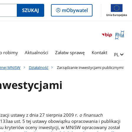
Logowanie
SZUKAJ
mObywatel
do
panelu
Otwórz
okno
z
tłumac
o robimy
Aktualności
Załatw sprawę
Kontakt
Zmień ję
PL
języka
migowe
icznej MNiSW
Działalność
Zarządzanie inwestycjami publicznymi
nwestycjami
zacji ustawy z dnia 27 sierpnia 2009 r.
o finansach
 133aa ust. 5 tej ustawy obowiązku opracowania i publikacji
isu kryteriów oceny inwestycji, w MNiSW opracowany został