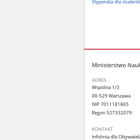
Stypendia dla studen
stopka
Ministerstwo Nauk
ADRES
Wspólna 1/3
00-529 Warszawa
NIP 7011181865
Regon 527332079
KONTAKT
Infolinia dla Obywatel