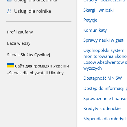
Skargi i wnioski
Usługi dla rolnika
Petycje
Komunikaty
Profil zaufany
Sprawy nauki w gesti
Baza wiedzy
Ogólnopolski system
Serwis Służby Cywilnej
monitorowania Ekono
Losów Absolwentów s
Сайт для громадян України
wyższych
–
Serwis dla obywateli Ukrainy
Dostępność MNiSW
Dostęp do informacji 
Sprawozdanie finans
Kredyty studenckie
Stypendia dla młody