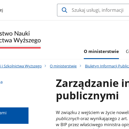
ej
O ministerstwie
C
i i Szkolnictwa Wyższego
O ministerstwie
Biuletyn Informacji Publ
Zarządzanie i
wa
publicznymi
W związku z wejściem w życie noweli
jami
publicznych
oraz wynikającego z art.
w BIP przez właściwego ministra op