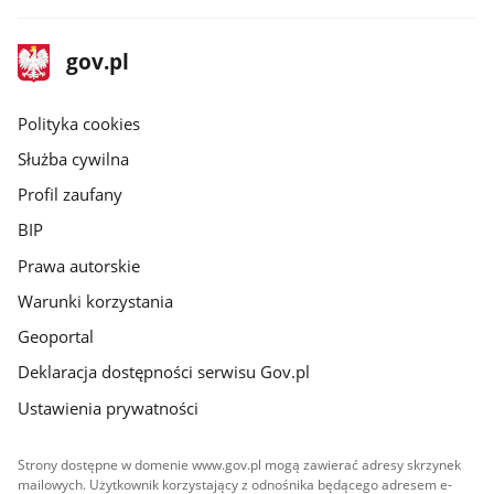
stopka
Strona
gov.pl
gov.pl
główna
gov.pl
Polityka cookies
Służba cywilna
Profil zaufany
BIP
Prawa autorskie
Warunki korzystania
Geoportal
Deklaracja dostępności serwisu Gov.pl
Ustawienia prywatności
Strony dostępne w domenie www.gov.pl mogą zawierać adresy skrzynek
mailowych. Użytkownik korzystający z odnośnika będącego adresem e-