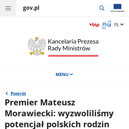
gov.pl
przejdź
do
wyszukiwar
Otwórz
Zmień 
PL
okno
z
tłumaczem
języka
migowego
MENU
Powrót
Premier Mateusz
Morawiecki: wyzwoliliśmy
potencjał polskich rodzin