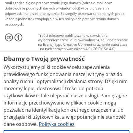
mail zgadza się na przetwarzanie jego danych (adres e-mail oraz
dobrowolnie podanych danych w wiadomości) w celu przesłania
odpowiedzi na przesłane pytania. Szczegóły przetwarzania danych przez
każdą z jednostek znajdują się w ich politykach przetwarzania danych
osobowych.
Treści tekstowe publikowane w serwisie (z
wyłączeniem treści audiowizualnych), są udostępniane
na licencji typu Creative Commons: uznanie autorstwa
- na tych samych warunkach 4.0 (CC BY-SA 4.0).
Materiały audiowizualne, w tym zdjęcia, materiały
Dbamy o Twoją prywatność
audio i wideo, są udostępniane na licencji typu
Creative Commons: uznanie autorstwa użycie
Wykorzystujemy pliki cookie w celu zapewnienia
niekomercyjne - bez utworów zależnych 4.0 (CC BY-
NC-ND 4.0), o ile nie jest to stwierdzone inaczej.
prawidłowego funkcjonowania naszej witryny oraz do
analizy ruchu i optymalizacji działania strony. Dzięki nim
możemy lepiej dostosować treści do potrzeb
użytkowników i stale ulepszać nasze usługi. Pamiętaj, że
informacje przechowywane w plikach cookie mogą
pozwalać na identyfikację konkretnego urządzenia lub
przeglądarki użytkownika, a więc potencjalnie stanowić
dane osobowe.
Polityka cookies