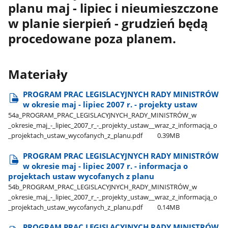
planu maj - lipiec i nieumieszczone
w planie sierpień - grudzień będą
procedowane poza planem.
Materiały
PROGRAM PRAC LEGISLACYJNYCH RADY MINISTRÓW
w okresie maj - lipiec 2007 r. - projekty ustaw
54a​_PROGRAM​_PRAC​_LEGISLACYJNYCH​_RADY​_MINISTRÓW​_w​
_okresie​_maj​_-​_lipiec​_2007​_r​_-​_projekty​_ustaw​_​_wraz​_z​_informacją​_o​
_projektach​_ustaw​_wycofanych​_z​_planu.pdf
0.39MB
PROGRAM PRAC LEGISLACYJNYCH RADY MINISTRÓW
w okresie maj - lipiec 2007 r. - informacja o
projektach ustaw wycofanych z planu
54b​_PROGRAM​_PRAC​_LEGISLACYJNYCH​_RADY​_MINISTRÓW​_w​
_okresie​_maj​_-​_lipiec​_2007​_r​_-​_projekty​_ustaw​_​_wraz​_z​_informacją​_o​
_projektach​_ustaw​_wycofanych​_z​_planu.pdf
0.14MB
PROGRAM PRAC LEGISLACYJNYCH RADY MINISTRÓW