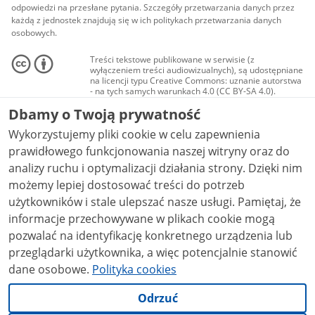
odpowiedzi na przesłane pytania. Szczegóły przetwarzania danych przez
każdą z jednostek znajdują się w ich politykach przetwarzania danych
osobowych.
Treści tekstowe publikowane w serwisie (z
wyłączeniem treści audiowizualnych), są udostępniane
na licencji typu Creative Commons: uznanie autorstwa
- na tych samych warunkach 4.0 (CC BY-SA 4.0).
Materiały audiowizualne, w tym zdjęcia, materiały
Dbamy o Twoją prywatność
audio i wideo, są udostępniane na licencji typu
Creative Commons: uznanie autorstwa użycie
Wykorzystujemy pliki cookie w celu zapewnienia
niekomercyjne - bez utworów zależnych 4.0 (CC BY-
NC-ND 4.0), o ile nie jest to stwierdzone inaczej.
prawidłowego funkcjonowania naszej witryny oraz do
analizy ruchu i optymalizacji działania strony. Dzięki nim
możemy lepiej dostosować treści do potrzeb
użytkowników i stale ulepszać nasze usługi. Pamiętaj, że
informacje przechowywane w plikach cookie mogą
pozwalać na identyfikację konkretnego urządzenia lub
przeglądarki użytkownika, a więc potencjalnie stanowić
dane osobowe.
Polityka cookies
Odrzuć