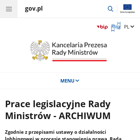
gov.pl
przejdź
do
wyszukiwar
Otwórz
Zmień 
PL
okno
z
tłumaczem
języka
migowego
MENU
Prace legislacyjne Rady
Ministrów - ARCHIWUM
Zgodnie z przepisami ustawy o działalności
lobbingowej w procesie stanowienia prawa, Rada