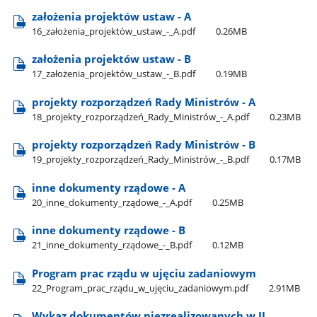
założenia projektów ustaw - A
16​_założenia​_projektów​_ustaw​_-​_A.pdf
0.26MB
założenia projektów ustaw - B
17​_założenia​_projektów​_ustaw​_-​_B.pdf
0.19MB
projekty rozporządzeń Rady Ministrów - A
18​_projekty​_rozporządzeń​_Rady​_Ministrów​_-​_A.pdf
0.23MB
projekty rozporządzeń Rady Ministrów - B
19​_projekty​_rozporządzeń​_Rady​_Ministrów​_-​_B.pdf
0.17MB
inne dokumenty rządowe - A
20​_inne​_dokumenty​_rządowe​_-​_A.pdf
0.25MB
inne dokumenty rządowe - B
21​_inne​_dokumenty​_rządowe​_-​_B.pdf
0.12MB
Program prac rządu w ujęciu zadaniowym
22​_Program​_prac​_rządu​_w​_ujęciu​_zadaniowym.pdf
2.91MB
Wykaz dokumentów niezrealizowanych w II