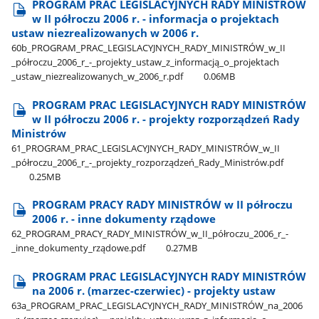
PROGRAM PRAC LEGISLACYJNYCH RADY MINISTRÓW
w II półroczu 2006 r. - informacja o projektach
ustaw niezrealizowanych w 2006 r.
60b​_PROGRAM​_PRAC​_LEGISLACYJNYCH​_RADY​_MINISTRÓW​_w​_II​
_półroczu​_2006​_r​_-​_projekty​_ustaw​_z​_informacją​_o​_projektach​
_ustaw​_niezrealizowanych​_w​_2006​_r.pdf
0.06MB
PROGRAM PRAC LEGISLACYJNYCH RADY MINISTRÓW
w II półroczu 2006 r. - projekty rozporządzeń Rady
Ministrów
61​_PROGRAM​_PRAC​_LEGISLACYJNYCH​_RADY​_MINISTRÓW​_w​_II​
_półroczu​_2006​_r​_-​_projekty​_rozporządzeń​_Rady​_Ministrów.pdf
0.25MB
PROGRAM PRACY RADY MINISTRÓW w II półroczu
2006 r. - inne dokumenty rządowe
62​_PROGRAM​_PRACY​_RADY​_MINISTRÓW​_w​_II​_półroczu​_2006​_r​_-​
_inne​_dokumenty​_rządowe.pdf
0.27MB
PROGRAM PRAC LEGISLACYJNYCH RADY MINISTRÓW
na 2006 r. (marzec-czerwiec) - projekty ustaw
63a​_PROGRAM​_PRAC​_LEGISLACYJNYCH​_RADY​_MINISTRÓW​_na​_2006​