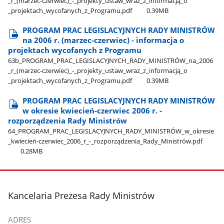
_r​_(marzec-czerwiec)​_-​_projekty​_ustaw​_wraz​_z​_informacją​_o​
_projektach​_wycofanych​_z​_Programu.pdf
0.39MB
PROGRAM PRAC LEGISLACYJNYCH RADY MINISTRÓW
na 2006 r. (marzec-czerwiec) - informacja o
projektach wycofanych z Programu
63b​_PROGRAM​_PRAC​_LEGISLACYJNYCH​_RADY​_MINISTRÓW​_na​_2006​
_r​_(marzec-czerwiec)​_-​_projekty​_ustaw​_wraz​_z​_informacją​_o​
_projektach​_wycofanych​_z​_Programu.pdf
0.39MB
PROGRAM PRAC LEGISLACYJNYCH RADY MINISTRÓW
w okresie kwiecień-czerwiec 2006 r. -
rozporządzenia Rady Ministrów
64​_PROGRAM​_PRAC​_LEGISLACYJNYCH​_RADY​_MINISTRÓW​_w​_okresie​
_kwiecień-czerwiec​_2006​_r​_-​_rozporządzenia​_Rady​_Ministrów.pdf
0.28MB
stopka
Kancelaria Prezesa Rady Ministrów
ADRES