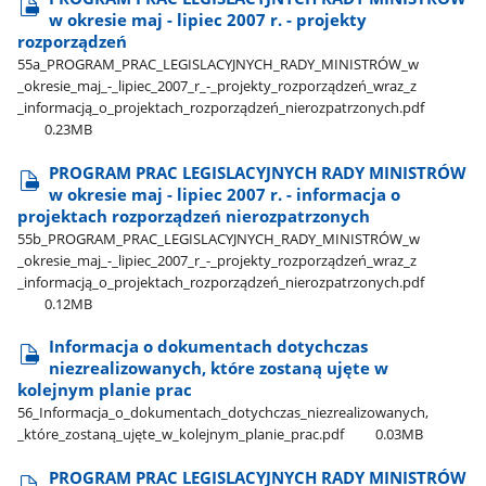
w okresie maj - lipiec 2007 r. - projekty
rozporządzeń
55a​_PROGRAM​_PRAC​_LEGISLACYJNYCH​_RADY​_MINISTRÓW​_w​
_okresie​_maj​_-​_lipiec​_2007​_r​_-​_projekty​_rozporządzeń​_wraz​_z​
_informacją​_o​_projektach​_rozporządzeń​_nierozpatrzonych.pdf
0.23MB
PROGRAM PRAC LEGISLACYJNYCH RADY MINISTRÓW
w okresie maj - lipiec 2007 r. - informacja o
projektach rozporządzeń nierozpatrzonych
55b​_PROGRAM​_PRAC​_LEGISLACYJNYCH​_RADY​_MINISTRÓW​_w​
_okresie​_maj​_-​_lipiec​_2007​_r​_-​_projekty​_rozporządzeń​_wraz​_z​
_informacją​_o​_projektach​_rozporządzeń​_nierozpatrzonych.pdf
0.12MB
Informacja o dokumentach dotychczas
niezrealizowanych, które zostaną ujęte w
kolejnym planie prac
56​_Informacja​_o​_dokumentach​_dotychczas​_niezrealizowanych,​
_które​_zostaną​_ujęte​_w​_kolejnym​_planie​_prac.pdf
0.03MB
PROGRAM PRAC LEGISLACYJNYCH RADY MINISTRÓW