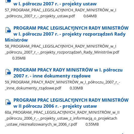
w I. półroczu 2007 r. - projekty ustaw
57​_PROGRAM​_PRAC​_LEGISLACYJNYCH​_RADY​_MINISTRÓW​_w​_I​
_półroczu​_2007​_r​_-​_projekty​_ustaw.pdf
0.64MB
PROGRAM PRAC LEGISLACYJNYCH RADY MINISTRÓW
w I. półroczu 2007 r. - projekty rozporządzeń Rady
Ministrów
58​_PROGRAM​_PRAC​_LEGISLACYJNYCH​_RADY​_MINISTRÓW​_w​_I​
_półroczu​_2007​_r​_-​_projekty​_rozporządzeń​_Rady​_Ministrów.pdf
0.35MB
PROGRAM PRACY RADY MINISTRÓW w I. półroczu
2007 r. - inne dokumenty rządowe
59​_PROGRAM​_PRACY​_RADY​_MINISTRÓW​_w​_I​_półroczu​_2007​_r​_-​
_inne​_dokumenty​_rządowe.pdf
0.33MB
PROGRAM PRAC LEGISLACYJNYCH RADY MINISTRÓW
w II półroczu 2006 r. - projekty ustaw
60a​_PROGRAM​_PRAC​_LEGISLACYJNYCH​_RADY​_MINISTRÓW​_w​_II​
_półroczu​_2006​_r​_-​_projekty​_ustaw​_z​_informacją​_o​_projektach​
_ustaw​_niezrealizowanych​_w​_2006​_r.pdf
0.55MB