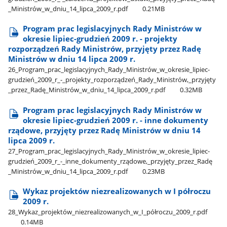
_Ministrów​_w​_dniu​_14​_lipca​_2009​_r.pdf
0.21MB
Program prac legislacyjnych Rady Ministrów w
okresie lipiec-grudzień 2009 r. - projekty
rozporządzeń Rady Ministrów, przyjęty przez Radę
Ministrów w dniu 14 lipca 2009 r.
26​_Program​_prac​_legislacyjnych​_Rady​_Ministrów​_w​_okresie​_lipiec-
grudzień​_2009​_r​_-​_projekty​_rozporządzeń​_Rady​_Ministrów,​_przyjęty​
_przez​_Radę​_Ministrów​_w​_dniu​_14​_lipca​_2009​_r.pdf
0.32MB
Program prac legislacyjnych Rady Ministrów w
okresie lipiec-grudzień 2009 r. - inne dokumenty
rządowe, przyjęty przez Radę Ministrów w dniu 14
lipca 2009 r.
27​_Program​_prac​_legislacyjnych​_Rady​_Ministrów​_w​_okresie​_lipiec-
grudzień​_2009​_r​_-​_inne​_dokumenty​_rządowe,​_przyjęty​_przez​_Radę​
_Ministrów​_w​_dniu​_14​_lipca​_2009​_r.pdf
0.23MB
Wykaz projektów niezrealizowanych w I półroczu
2009 r.
28​_Wykaz​_projektów​_niezrealizowanych​_w​_I​_półroczu​_2009​_r.pdf
0.14MB