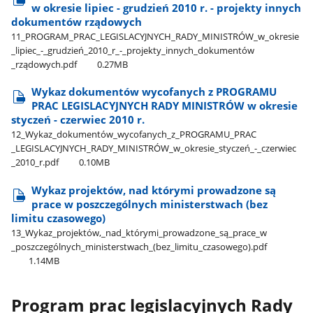
w okresie lipiec - grudzień 2010 r. - projekty innych
dokumentów rządowych
11​_PROGRAM​_PRAC​_LEGISLACYJNYCH​_RADY​_MINISTRÓW​_w​_okresie​
_lipiec​_-​_grudzień​_2010​_r​_-​_projekty​_innych​_dokumentów​
_rządowych.pdf
0.27MB
Wykaz dokumentów wycofanych z PROGRAMU
PRAC LEGISLACYJNYCH RADY MINISTRÓW w okresie
styczeń - czerwiec 2010 r.
12​_Wykaz​_dokumentów​_wycofanych​_z​_PROGRAMU​_PRAC​
_LEGISLACYJNYCH​_RADY​_MINISTRÓW​_w​_okresie​_styczeń​_-​_czerwiec​
_2010​_r.pdf
0.10MB
Wykaz projektów, nad którymi prowadzone są
prace w poszczególnych ministerstwach (bez
limitu czasowego)
13​_Wykaz​_projektów,​_nad​_którymi​_prowadzone​_są​_prace​_w​
_poszczególnych​_ministerstwach​_(bez​_limitu​_czasowego).pdf
1.14MB
Program prac legislacyjnych Rady