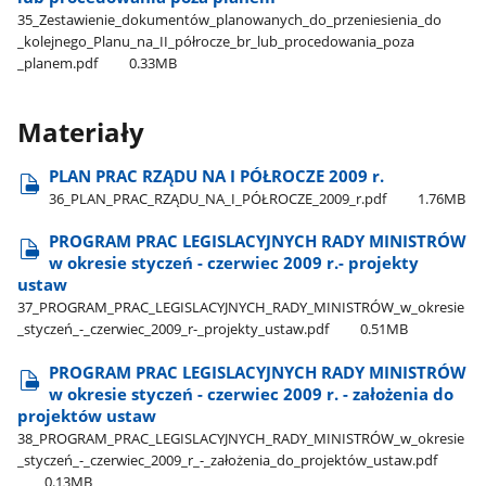
35​_Zestawienie​_dokumentów​_planowanych​_do​_przeniesienia​_do​
_kolejnego​_Planu​_na​_II​_półrocze​_br​_lub​_procedowania​_poza​
_planem.pdf
0.33MB
Materiały
PLAN PRAC RZĄDU NA I PÓŁROCZE 2009 r.
36​_PLAN​_PRAC​_RZĄDU​_NA​_I​_PÓŁROCZE​_2009​_r.pdf
1.76MB
PROGRAM PRAC LEGISLACYJNYCH RADY MINISTRÓW
w okresie styczeń - czerwiec 2009 r.- projekty
ustaw
37​_PROGRAM​_PRAC​_LEGISLACYJNYCH​_RADY​_MINISTRÓW​_w​_okresie​
_styczeń​_-​_czerwiec​_2009​_r-​_projekty​_ustaw.pdf
0.51MB
PROGRAM PRAC LEGISLACYJNYCH RADY MINISTRÓW
w okresie styczeń - czerwiec 2009 r. - założenia do
projektów ustaw
38​_PROGRAM​_PRAC​_LEGISLACYJNYCH​_RADY​_MINISTRÓW​_w​_okresie​
_styczeń​_-​_czerwiec​_2009​_r​_-​_założenia​_do​_projektów​_ustaw.pdf
0.13MB