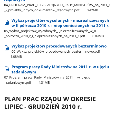
04​_PROGRAM​_PRAC​_LEGISLACYJNYCH​_RADY​_MINISTRÓW​_na​_2011​_r​
_-​_projekty​_innych​_dokumentów​_rządowych.pdf
0.42MB
Wykaz projektów wycofanych - niezrealizowanych
w II półroczu 2010 r. i nieprzeniesionych na 2011 r.
05​_Wykaz​_projektów​_wycofanych​_-​_niezrealizowanych​_w​_II​
_półroczu​_2010​_r​_i​_nieprzeniesionych​_na​_2011​_r.pdf
0.09MB
Wykaz projektów procedowanych bezterminowo
06​_Wykaz​_projektów​_procedowanych​_bezterminowo.pdf
1.08MB
Program pracy Rady Ministrów na 2011 r. w ujęciu
zadaniowym
07​_Program​_pracy​_Rady​_Ministrów​_na​_2011​_r​_w​_ujęciu​
_zadaniowym.pdf
4.31MB
PLAN PRAC RZĄDU W OKRESIE
LIPIEC - GRUDZIEŃ 2010 r.