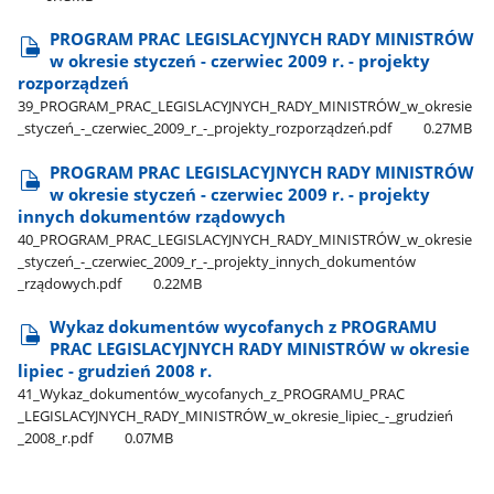
PROGRAM PRAC LEGISLACYJNYCH RADY MINISTRÓW
w okresie styczeń - czerwiec 2009 r. - projekty
rozporządzeń
39​_PROGRAM​_PRAC​_LEGISLACYJNYCH​_RADY​_MINISTRÓW​_w​_okresie​
_styczeń​_-​_czerwiec​_2009​_r​_-​_projekty​_rozporządzeń.pdf
0.27MB
PROGRAM PRAC LEGISLACYJNYCH RADY MINISTRÓW
w okresie styczeń - czerwiec 2009 r. - projekty
innych dokumentów rządowych
40​_PROGRAM​_PRAC​_LEGISLACYJNYCH​_RADY​_MINISTRÓW​_w​_okresie​
_styczeń​_-​_czerwiec​_2009​_r​_-​_projekty​_innych​_dokumentów​
_rządowych.pdf
0.22MB
Wykaz dokumentów wycofanych z PROGRAMU
PRAC LEGISLACYJNYCH RADY MINISTRÓW w okresie
lipiec - grudzień 2008 r.
41​_Wykaz​_dokumentów​_wycofanych​_z​_PROGRAMU​_PRAC​
_LEGISLACYJNYCH​_RADY​_MINISTRÓW​_w​_okresie​_lipiec​_-​_grudzień​
_2008​_r.pdf
0.07MB