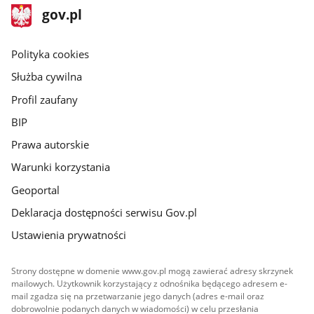
stopka
Strona
gov.pl
gov.pl
główna
gov.pl
Polityka cookies
Służba cywilna
Profil zaufany
BIP
Prawa autorskie
Warunki korzystania
Geoportal
Deklaracja dostępności serwisu Gov.pl
Ustawienia prywatności
Strony dostępne w domenie www.gov.pl mogą zawierać adresy skrzynek
mailowych. Użytkownik korzystający z odnośnika będącego adresem e-
mail zgadza się na przetwarzanie jego danych (adres e-mail oraz
dobrowolnie podanych danych w wiadomości) w celu przesłania