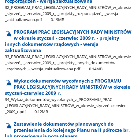
rozporządzeń - wersja zaktualizowana
32​_PROGRAM​_PRAC​_LEGISLACYJNYCH​_RADY​_MINISTRÓW​_w​_okresie​
_styczeń​_-​_czerwiec​_2009​_r​_-​_projekty​_rozporządzeń​_-​_wersja​
_zaktualizowana.pdf
0.19MB
PROGRAM PRAC LEGISLACYJNYCH RADY MINISTRÓW
w okresie styczeń - czerwiec 2009 r. - projekty
innych dokumentów rządowych - wersja
zaktualizowana
33​_PROGRAM​_PRAC​_LEGISLACYJNYCH​_RADY​_MINISTRÓW​_w​_okresie​
_styczeń​_-​_czerwiec​_2009​_r​_-​_projekty​_innych​_dokumentów​
_rządowych​_-​_wersja​_zaktualizowana.pdf
0.14MB
Wykaz dokumentów wycofanych z PROGRAMU
PRAC LEGISLACYJNYCH RADY MINISTRÓW w okresie
styczeń-czerwiec 2009 r.
34​_Wykaz​_dokumentów​_wycofanych​_z​_PROGRAMU​_PRAC​
_LEGISLACYJNYCH​_RADY​_MINISTRÓW​_w​_okresie​_styczeń-czerwiec​
_2009​_r.pdf
0.12MB
Zestawienie dokumentów planowanych do
przeniesienia do kolejnego Planu na II półrocze br.
lub procedowania poza planem