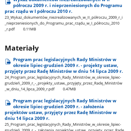
półroczu 2009 r. i nieprzeniesionych do Programu
prac rządu w I półroczu 2010 r.
23​_Wykaz​_dokumentów​_niezrealizowanych​_w​_II​_półroczu​_2009​_r​_i​
_nieprzeniesionych​_do​_Programu​_prac​_rządu​_w​_I​_półroczu​_2010​
_r.pdf
0.11MB
Materiały
Program prac legislacyjnych Rady Ministrów w
okresie lipiec-grudzień 2009 r. - projekty ustaw,
przyjęty przez Radę Ministrów w dniu 14 lipca 2009 r.
24​_Program​_prac​_legislacyjnych​_Rady​_Ministrów​_w​_okresie​_lipiec-
grudzień​_2009​_r​_-​_projekty​_ustaw,​_przyjęty​_przez​_Radę​_Ministrów​
_w​_dniu​_14​_lipca​_2009​_r.pdf
0.47MB
Program prac legislacyjnych Rady Ministrów w
okresie lipiec-grudzień 2009 r. - założenia
projektów ustaw, przyjęty przez Radę Ministrów w
dniu 14 lipca 2009 r.
25​_Program​_prac​_legislacyjnych​_Rady​_Ministrów​_w​_okresie​_lipiec-
grudzień​_2009​_r​_-​_założenia​_projektów​_ustaw,​_przyjęty​_przez​_Radę​