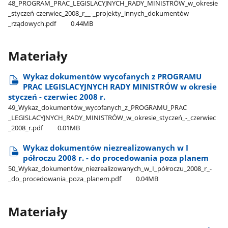
48​_PROGRAM​_PRAC​_LEGISLACYJNYCH​_RADY​_MINISTRÓW​_w​_okresie​
_styczeń-czerwiec​_2008​_r​_​_-​_projekty​_innych​_dokumentów​
_rządowych.pdf
0.44MB
Materiały
Wykaz dokumentów wycofanych z PROGRAMU
PRAC LEGISLACYJNYCH RADY MINISTRÓW w okresie
styczeń - czerwiec 2008 r.
49​_Wykaz​_dokumentów​_wycofanych​_z​_PROGRAMU​_PRAC​
_LEGISLACYJNYCH​_RADY​_MINISTRÓW​_w​_okresie​_styczeń​_-​_czerwiec​
_2008​_r.pdf
0.01MB
Wykaz dokumentów niezrealizowanych w I
półroczu 2008 r. - do procedowania poza planem
50​_Wykaz​_dokumentów​_niezrealizowanych​_w​_I​_półroczu​_2008​_r​_-​
_do​_procedowania​_poza​_planem.pdf
0.04MB
Materiały