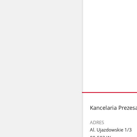
stopka
Kancelaria Prezes
ADRES
Al. Ujazdowskie 1/3