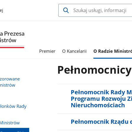
ej
Premier
O Kancelarii
O Radzie Minist
Pełnomocnicy
adzorowane
inistrów
Pełnomocnik Rady M
Programu Rozwoju Z
Nieruchomościach
złonków Rady
Pełnomocnik Rządu 
Ministrów