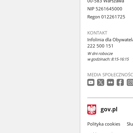
00-583 Warszawa
NIP 5261645000
Regon 012261725
KONTAKT
Infolinia dla Obywatel
222 500 151
W dni robocze
w godzinach: 8:15-16:15
MEDIA SPOŁECZNOŚC
stopka
Strona
gov.pl
gov.pl
główna
gov.pl
Polityka cookies
Sł