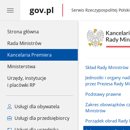
gov.pl
gov.pl
Serwis Rzeczypospolitej Polski
gov.pl
Strona główna
Rada Ministrów
Kancelaria Premiera
Ministerstwa
Skład Rady Ministrów
Jednostki i organy n
Urzędy, instytucje
przez Prezesa Rady M
i placówki RP
Podstawy prawne
Zakres obowiązków c
Usługi dla obywatela
Ministrów
Usługi dla przedsiębiorcy
Porządek obrad Rady 
Usługi dla urzędnika