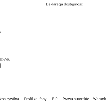
Deklaracja dostępności
a
IOWE:
użba cywilna
Profil zaufany
BIP
Prawa autorskie
Warunki