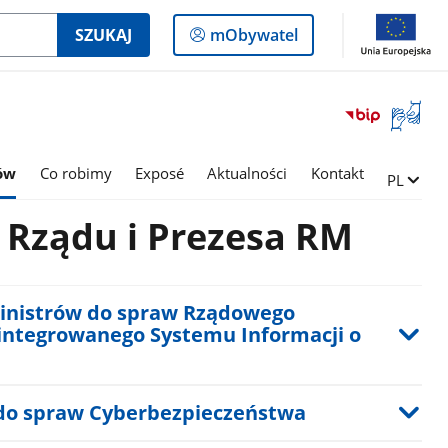
Logowanie
SZUKAJ
mObywatel
do
panelu
Otwórz
okno
z
tłumac
rów
Co robimy
Exposé
Aktualności
Kontakt
Zmień ję
PL
języka
migowe
 Rządu i Prezesa RM
inistrów do spraw Rządowego
integrowanego Systemu Informacji o
do spraw Cyberbezpieczeństwa