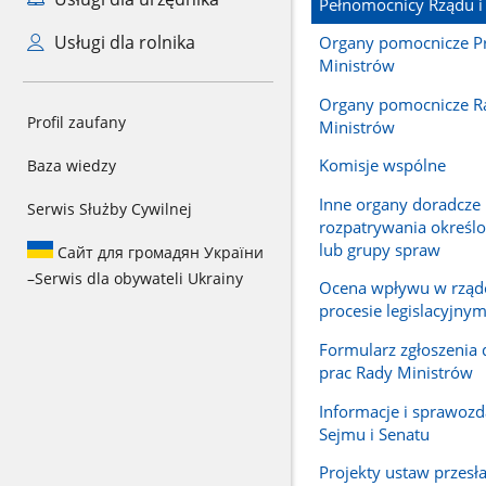
Pełnomocnicy Rządu i
Usługi dla rolnika
Organy pomocnicze P
Ministrów
Organy pomocnicze R
Profil zaufany
Ministrów
Komisje wspólne
Baza wiedzy
Inne organy doradcze
Serwis Służby Cywilnej
rozpatrywania określ
lub grupy spraw
Сайт для громадян України
–
Serwis dla obywateli Ukrainy
Ocena wpływu w rzą
procesie legislacyjny
Formularz zgłoszenia
prac Rady Ministrów
Informacje i sprawozd
Sejmu i Senatu
Projekty ustaw przesł