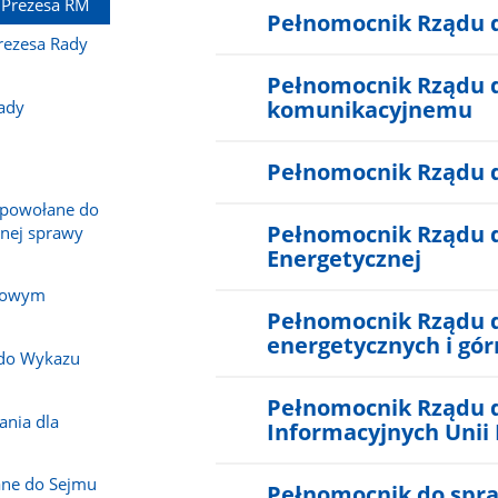
 Prezesa RM
Pełnomocnik Rządu 
rezesa Rady
Pełnomocnik Rządu d
komunikacyjnemu
ady
Pełnomocnik Rządu d
 powołane do
Pełnomocnik Rządu d
onej sprawy
Energetycznej
dowym
Pełnomocnik Rządu d
m
energetycznych i gó
 do Wykazu
Pełnomocnik Rządu 
ania dla
Informacyjnych Unii 
ane do Sejmu
Pełnomocnik do spra