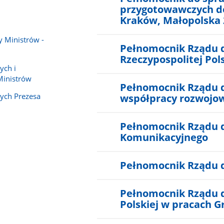
przygotowawczych do o
Kraków, Małopolska 
y Ministrów -
Pełnomocnik Rządu d
Rzeczypospolitej Pols
ych i
inistrów
Pełnomocnik Rządu d
nych Prezesa
współpracy rozwojo
Pełnomocnik Rządu d
Komunikacyjnego
Pełnomocnik Rządu d
Pełnomocnik Rządu d
Polskiej w pracach G