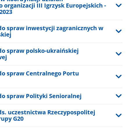
rganizacji III Igrzysk Europejskich -
2023
o spraw inwestycji zagranicznych w
kiej
o spraw polsko-ukraińskiej
wej
o spraw Centralnego Portu
o spraw Polityki Senioralnej
s. uczestnictwa Rzeczypospolitej
rupy G20