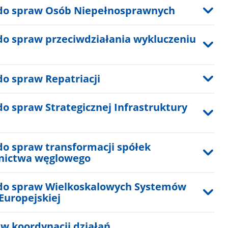
do spraw Osób Niepełnosprawnych
o spraw przeciwdziałania wykluczeniu
o spraw Repatriacji
o spraw Strategicznej Infrastruktury
o spraw transformacji spółek
rnictwa węglowego
do spraw Wielkoskalowych Systemów
Europejskiej
w koordynacji działań