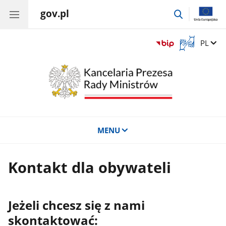
gov.pl
przejdź
do
wyszukiwar
Otwórz
Zmień 
PL
okno
z
tłumaczem
języka
migowego
MENU
Kontakt dla obywateli
Jeżeli chcesz się z nami
skontaktować: