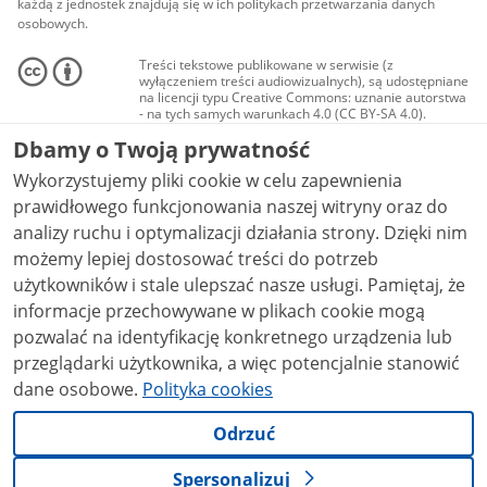
każdą z jednostek znajdują się w ich politykach przetwarzania danych
osobowych.
Treści tekstowe publikowane w serwisie (z
wyłączeniem treści audiowizualnych), są udostępniane
na licencji typu Creative Commons: uznanie autorstwa
- na tych samych warunkach 4.0 (CC BY-SA 4.0).
Materiały audiowizualne, w tym zdjęcia, materiały
Dbamy o Twoją prywatność
audio i wideo, są udostępniane na licencji typu
Creative Commons: uznanie autorstwa użycie
Wykorzystujemy pliki cookie w celu zapewnienia
niekomercyjne - bez utworów zależnych 4.0 (CC BY-
NC-ND 4.0), o ile nie jest to stwierdzone inaczej.
prawidłowego funkcjonowania naszej witryny oraz do
analizy ruchu i optymalizacji działania strony. Dzięki nim
możemy lepiej dostosować treści do potrzeb
użytkowników i stale ulepszać nasze usługi. Pamiętaj, że
informacje przechowywane w plikach cookie mogą
pozwalać na identyfikację konkretnego urządzenia lub
przeglądarki użytkownika, a więc potencjalnie stanowić
dane osobowe.
Polityka cookies
Odrzuć
Spersonalizuj