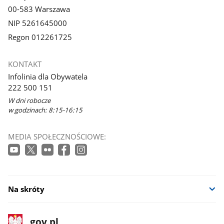
00-583 Warszawa
NIP 5261645000
Regon 012261725
KONTAKT
Infolinia dla Obywatela
222 500 151
W dni robocze
w godzinach: 8:15-16:15
MEDIA SPOŁECZNOŚCIOWE:
Na skróty
stopka
Strona
gov.pl