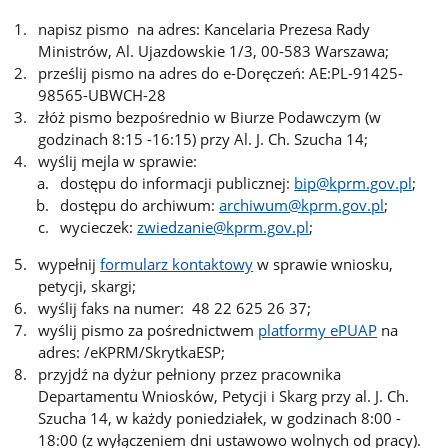
napisz pismo na adres: Kancelaria Prezesa Rady
Ministrów, Al. Ujazdowskie 1/3, 00-583 Warszawa;
prześlij pismo na adres do e-Doręczeń: AE:PL-91425-
98565-UBWCH-28
złóż pismo bezpośrednio w Biurze Podawczym (w
godzinach 8:15 -16:15) przy Al. J. Ch. Szucha 14;
wyślij mejla w sprawie:
dostępu do informacji publicznej:
bip@kprm.gov.pl
;
dostępu do archiwum:
archiwum@kprm.gov.pl
;
wycieczek:
zwiedzanie@kprm.gov.pl
;
wypełnij
formularz kontaktowy
w sprawie wniosku,
petycji, skargi;
wyślij faks na numer:
48 22 625 26 37;
wyślij pismo za pośrednictwem
platformy ePUAP
na
adres: /eKPRM/SkrytkaESP;
przyjdź na dyżur pełniony przez pracownika
Departamentu Wniosków, Petycji i Skarg przy al. J. Ch.
Szucha 14, w każdy poniedziałek, w godzinach 8:00 -
18:00 (z wyłączeniem dni ustawowo wolnych od pracy).