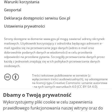
Warunki korzystania
Geoportal
Deklaracja dostępności serwisu Gov.pl
Ustawienia prywatności
Strony dostępne w domenie www.gov.pl mogą zawierać adresy skrzynek
mailowych. Użytkownik korzystający z odnośnika będącego adresem e-
mail zgadza się na przetwarzanie jego danych (adres e-mail oraz
dobrowolnie podanych danych w wiadomości) w celu przesłania
odpowiedzi na przesłane pytania. Szczegóły przetwarzania danych przez
każdą z jednostek znajdują się w ich politykach przetwarzania danych
osobowych.
Treści tekstowe publikowane w serwisie (z
wyłączeniem treści audiowizualnych), są udostępniane
na licencji typu Creative Commons: uznanie autorstwa
- na tych samych warunkach 4.0 (CC BY-SA 4.0).
Materiały audiowizualne, w tym zdjęcia, materiały
Dbamy o Twoją prywatność
audio i wideo, są udostępniane na licencji typu
Creative Commons: uznanie autorstwa użycie
Wykorzystujemy pliki cookie w celu zapewnienia
niekomercyjne - bez utworów zależnych 4.0 (CC BY-
NC-ND 4.0), o ile nie jest to stwierdzone inaczej.
prawidłowego funkcjonowania naszej witryny oraz do