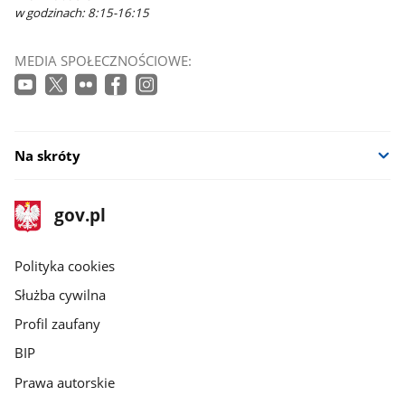
w godzinach: 8:15-16:15
MEDIA SPOŁECZNOŚCIOWE:
Na skróty
stopka
Strona
gov.pl
gov.pl
główna
gov.pl
Polityka cookies
Służba cywilna
Profil zaufany
BIP
Prawa autorskie