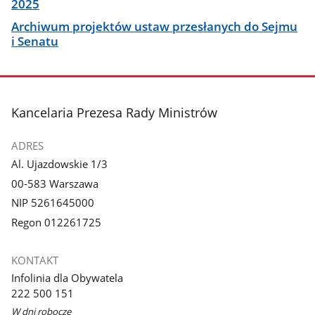
2025
Archiwum projektów ustaw przesłanych do Sejmu
i Senatu
stopka
Kancelaria Prezesa Rady Ministrów
ADRES
Al. Ujazdowskie 1/3
00-583 Warszawa
NIP 5261645000
Regon 012261725
KONTAKT
Infolinia dla Obywatela
222 500 151
W dni robocze