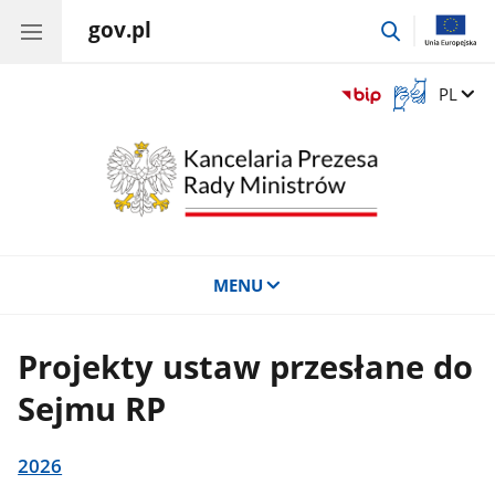
gov.pl
przejdź
do
wyszukiwar
Otwórz
Zmień 
PL
okno
z
tłumaczem
języka
migowego
MENU
Projekty ustaw przesłane do
Sejmu RP
2026