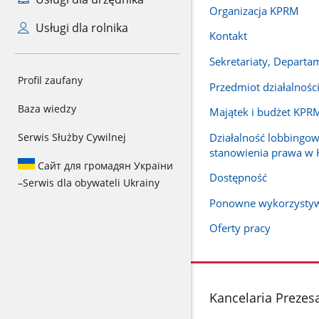
Organizacja KPRM
Usługi dla rolnika
Kontakt
Sekretariaty, Departa
Profil zaufany
Przedmiot działalnoś
Baza wiedzy
Majątek i budżet KPRM
Działalność lobbingow
Serwis Służby Cywilnej
stanowienia prawa w
Сайт для громадян України
Dostępność
–
Serwis dla obywateli Ukrainy
Ponowne wykorzysty
Oferty pracy
stopka
Kancelaria Prezes