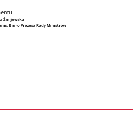
mentu
ata Żmijewska
enis, Biuro Prezesa Rady Ministrów