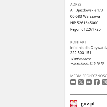
ADRES
Al. Ujazdowskie 1/3
00-583 Warszawa
NIP 5261645000
Regon 012261725
KONTAKT
Infolinia dla Obywatel
222 500 151
W dni robocze
w godzinach: 8:15-16:15
MEDIA SPOŁECZNOŚC
stopka
Strona
gov.pl
gov.pl