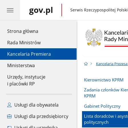
gov.pl
gov.pl
Serwis Rzeczypospolitej Polski
gov.pl
Strona główna
Rada Ministrów
Kancelaria Premiera
Kancelaria Prezes
Ministerstwa
Urzędy, instytucje
Kierownictwo KPRM
i placówki RP
Zadania członków Kie
KPRM
Usługi dla obywatela
Gabinet Polityczny
Usługi dla przedsiębiorcy
Lista doradców i asys
politycznych
Usługi dla urzędnika